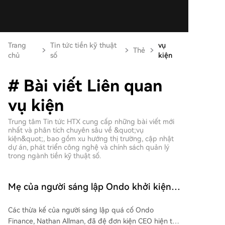
Trang
Tin tức tiền kỹ thuật
vụ
Thẻ
chủ
số
kiện
# Bài viết Liên quan
vụ kiện
Trung tâm Tin tức HTX cung cấp những bài viết mới
nhất và phân tích chuyên sâu về &quot;vụ
kiện&quot;, bao gồm xu hướng thị trường, cập nhật
dự án, phát triển công nghệ và chính sách quản lý
trong ngành tiền kỹ thuật số.
Mẹ của người sáng lập Ondo khởi kiện
nhằm loại bỏ CEO trong cuộc chiến
Các thừa kế của người sáng lập quá cố Ondo
giành quyền kiểm soát công ty
Finance, Nathan Allman, đã đệ đơn kiện CEO hiện tại