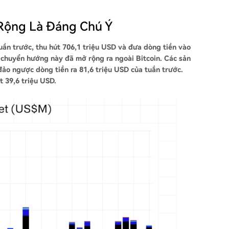
 Rộng Là Đáng Chú Ý
ần trước, thu hút 706,1 triệu USD và đưa dòng tiền vào
 chuyển hướng này đã mở rộng ra ngoài Bitcoin. Các sản
ảo ngược dòng tiền ra 81,6 triệu USD của tuần trước.
t 39,6 triệu USD.