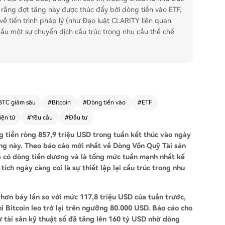
rằng đợt tăng này được thúc đẩy bởi dòng tiền vào ETF,
về tiến trình pháp lý (như Đạo luật CLARITY liên quan
 dấu một sự chuyển dịch cấu trúc trong nhu cầu thể chế
BTC giảm sâu
#
Bitcoin
#
Dòng tiền vào
#
ETF
iện tử
#
Yêu cầu
#
Đầu tư
g tiền ròng 857,9 triệu USD trong tuần kết thúc vào ngày
ăng này. Theo báo cáo mới nhất về Dòng Vốn Quỹ Tài sản
ếp có dòng tiền dương và là tổng mức tuần mạnh nhất kể
ích ngày càng coi là sự thiết lập lại cấu trúc trong nhu
 hơn bảy lần so với mức 117,8 triệu USD của tuần trước,
i Bitcoin leo trở lại trên ngưỡng 80.000 USD. Báo cáo cho
ư tài sản kỹ thuật số đã tăng lên 160 tỷ USD nhờ dòng