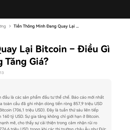
ường
Tiền Thông Minh Đang Quay Lại ...
ay Lại Bitcoin – Điều Gì
 Tăng Giá?
-13
ẫn đầu là các sản phẩm đầu tư thể chế. Báo cáo mới nhất
a toàn cầu đã ghi nhận dòng tiền ròng 857,9 triệu USD
tcoin (706,1 triệu USD). Đây là tuần thứ sáu liên tiếp
n 160 tỷ USD. Sự gia tăng không chỉ giới hạn ở Bitcoin.
ạnh mẽ, cho thấy sự cải thiện trong cảm nhận rủi ro
776,6 triệu USD, trong khi các thị trường châu Âu như Đức