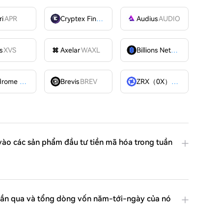
ri
APR
Cryptex Finance
CTX
Audius
AUDIO
s
XVS
Axelar
WAXL
Billions Network
BILL
Velodrome Finance
VELODROME
Brevis
BREV
ZRX（0X）
ZRX
ào các sản phẩm đầu tư tiền mã hóa trong tuần
tuần qua và tổng dòng vốn năm-tới-ngày của nó