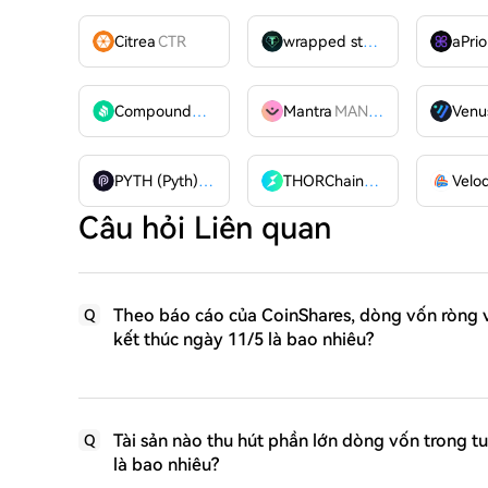
Citrea
CTR
wrapped stUSDT
WSTUSDT
aPrio
Compound
COMP
Mantra
MANTRA
Venu
PYTH (Pyth)
PYTH
THORChain
RUNE
Câu hỏi Liên quan
Theo báo cáo của CoinShares, dòng vốn ròng v
Q
kết thúc ngày 11/5 là bao nhiêu?
Tài sản nào thu hút phần lớn dòng vốn trong 
Q
là bao nhiêu?