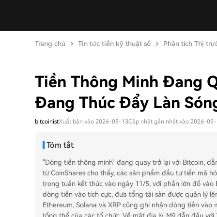
Trang chủ
Tin tức tiền kỹ thuật số
Phân tích Thị tr
Tiền Thông Minh Đang Qu
Đang Thúc Đẩy Làn Sóng
bitcoinist
Xuất bản vào 2026-05-13
Cập nhật gần nhất vào 2026-05
Tóm tắt
"Dòng tiền thông minh" đang quay trở lại với Bitcoin, d
từ CoinShares cho thấy, các sản phẩm đầu tư tiền mã hó
trong tuần kết thúc vào ngày 11/5, với phần lớn đổ vào Bi
dòng tiền vào tích cực, đưa tổng tài sản được quản lý lê
Ethereum, Solana và XRP cũng ghi nhận dòng tiền vào m
tổng thể của các tổ chức. Về mặt địa lý, Mỹ dẫn đầu với 