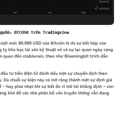
guồn: 
BTCUSD trên Tradingview
 vượt mức 80.000 USD của Bitcoin là do sự kết hợp của
g ty kho bạc tài sản kỹ thuật số và sự lạc quan ngày càng
n quan đến stablecoin, theo như Bloomingbit trích dẫn
 đầu tư tiền điện tử đánh dấu một sự chuyển dịch then
ày. Dù chuỗi sự kiện này có mở rộng thành một sự định giá
ế – hay phai nhạt khi sự bất ổn vĩ mô tái khẳng định – con
 càng khó để các nhà phân bổ vốn truyền thống vẫn đang