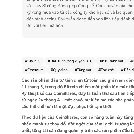
và Thụy Sĩ cũng đóng góp đáng kể. Các chuyên gia cho 
kỳ vọng mua vào từ các công ty kho bạc số và lạc quan 
đến stablecoin). Sáu tuần dòng tiền vào liên tiếp đánh
đối với tiền mã hóa.
#
Giá BTC
#
Đầu tư thường xuyên BTC
#
BTC tăng vọt
#
#
Ethereum
#
Quy định
#
Tăng vọt
#
Thể chế
#
Tiền đ
Các sản phẩm đầu tư tiền điện tử toàn cầu ghi nhận dòn
11 tháng 5, trong đó Bitcoin chiếm một phần lớn mức t
Kỹ thuật số của CoinShares, đây
là tuần thứ sáu liên ti
từ ngày 24 tháng 4 – một chuỗi sự kiện mà các nhà phân t
cầu thể chế hơn là một đợt phục hồi tạm thời.
Theo dữ liệu của CoinShares, con số hàng tuần này tăng
nhấn mạnh sự thay đổi đột ngột của tâm lý thị trường kh
biết, tổng tài sản đang quản lý trên các sản phẩm đầu t