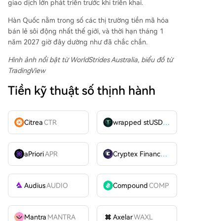
giao dịch lớn phát triển trước khi triển khai.
Hàn Quốc nằm trong số các thị trường tiền mã hóa
bán lẻ sôi động nhất thế giới, và thời hạn tháng 1
năm 2027 giờ đây dường như đã chắc chắn.
Hình ảnh nổi bật từ WorldStrides Australia
, biểu đồ từ
TradingView
Tiền kỹ thuật số thịnh hành
Citrea
CTR
wrapped stUSDT
WSTUSDT
aPriori
APR
Cryptex Finance
CTX
Audius
AUDIO
Compound
COMP
Mantra
MANTRA
Axelar
WAXL