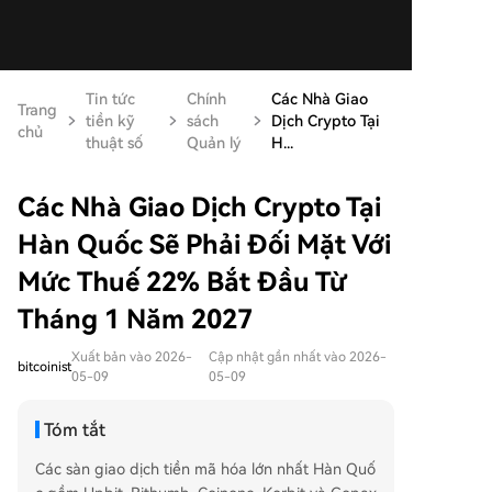
Tin tức
Chính
Các Nhà Giao
Trang
tiền kỹ
sách
Dịch Crypto Tại
chủ
thuật số
Quản lý
H...
Các Nhà Giao Dịch Crypto Tại
Hàn Quốc Sẽ Phải Đối Mặt Với
Mức Thuế 22% Bắt Đầu Từ
Tháng 1 Năm 2027
Xuất bản vào 2026-
Cập nhật gần nhất vào 2026-
bitcoinist
05-09
05-09
Tóm tắt
Các sàn giao dịch tiền mã hóa lớn nhất Hàn Quố