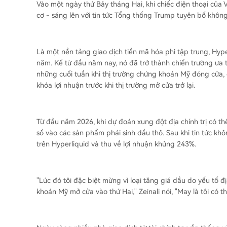
Vào một ngày thứ Bảy tháng Hai, khi chiếc điện thoại của 
cơ - sáng lên với tin tức Tổng thống Trump tuyên bố không
Là một nền tảng giao dịch tiền mã hóa phi tập trung, Hy
năm. Kể từ đầu năm nay, nó đã trở thành chiến trường ưa t
những cuối tuần khi thị trường chứng khoán Mỹ đóng cửa, 
khóa lợi nhuận trước khi thị trường mở cửa trở lại.
Từ đầu năm 2026, khi dự đoán xung đột địa chính trị có th
số vào các sản phẩm phái sinh dầu thô. Sau khi tin tức kh
trên Hyperliquid và thu về lợi nhuận khủng 243%.
"Lúc đó tôi đặc biệt mừng vì loại tăng giá dầu do yếu tố đị
khoán Mỹ mở cửa vào thứ Hai," Zeinali nói, "May là tôi có thể