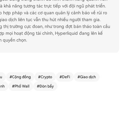
à khả năng tương tác trực tiếp với đội ngũ phát triển.
 hợp pháp và các cơ quan quản lý cảnh báo về rủi ro
ao dịch liên tục vẫn thu hút nhiều người tham gia.
g thị trường cực đoan, như trong đợt bán tháo toàn cầu
hợp mọi hoạt động tài chính, Hyperliquid đang lên kế
h quyền chọn.
âu
#
Cộng đồng
#
Crypto
#
DeFi
#
Giao dịch
inh
#
Phố Wall
#
Đòn bẩy