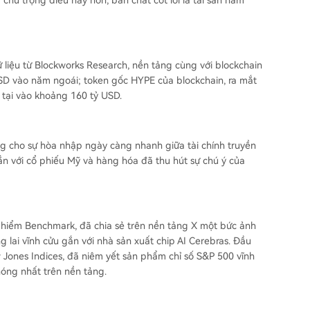
chú trọng điều này hơn, bản chất cốt lõi là tài sản nằm
 liệu từ Blockworks Research, nền tảng cùng với blockchain
SD vào năm ngoái; token gốc HYPE của blockchain, ra mắt
 tại vào khoảng 160 tỷ USD.
ng cho sự hòa nhập ngày càng nhanh giữa tài chính truyền
ắn với cổ phiếu Mỹ và hàng hóa đã thu hút sự chú ý của
ạo hiểm Benchmark, đã chia sẻ trên nền tảng X một bức ảnh
lai vĩnh cửu gắn với nhà sản xuất chip AI Cerebras. Đầu
Jones Indices, đã niêm yết sản phẩm chỉ số S&P 500 vĩnh
óng nhất trên nền tảng.