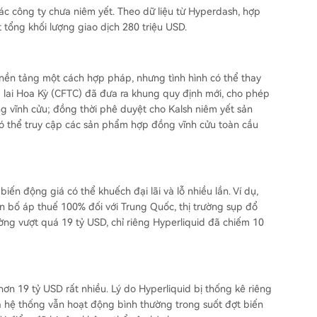
ác công ty chưa niêm yết. Theo dữ liệu từ Hyperdash, hợp
 tổng khối lượng giao dịch 280 triệu USD.
nền tảng một cách hợp pháp, nhưng tình hình có thể thay
 lai Hoa Kỳ (CFTC) đã đưa ra khung quy định mới, cho phép
 vĩnh cửu; đồng thời phê duyệt cho Kalsh niêm yết sản
ó thể truy cập các sản phẩm hợp đồng vĩnh cửu toàn cầu
iến động giá có thể khuếch đại lãi và lỗ nhiều lần. Ví dụ,
n bố áp thuế 100% đối với Trung Quốc, thị trường sụp đổ
ường vượt quá 19 tỷ USD, chỉ riêng Hyperliquid đã chiếm 10
hơn 19 tỷ USD rất nhiều. Lý do Hyperliquid bị thống kê riêng
và hệ thống vẫn hoạt động bình thường trong suốt đợt biến