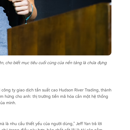
kiện, cho biết mục tiêu cuối cùng của nền tảng là chứa đựng
i công ty giao dịch tần suất cao Hudson River Trading, thành
ảm hứng cho anh: thị trường tiền mã hóa cần một hệ thống
của mình.
à là nhu cầu thiết yếu của người dùng," Jeff Yan trả lời