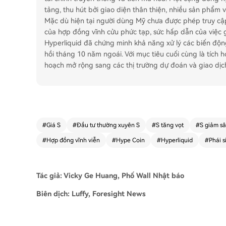
tảng, thu hút bởi giao diện thân thiện, nhiều sản phẩm v
Mặc dù hiện tại người dùng Mỹ chưa được phép truy cập
của hợp đồng vĩnh cửu phức tạp, sức hấp dẫn của việc gi
Hyperliquid đã chứng minh khả năng xử lý các biến độn
hồi tháng 10 năm ngoái. Với mục tiêu cuối cùng là tích 
hoạch mở rộng sang các thị trường dự đoán và giao dịc
#
Giá S
#
Đầu tư thường xuyên S
#
S tăng vọt
#
S giảm s
#
Hợp đồng vĩnh viễn
#
Hype Coin
#
Hyperliquid
#
Phái s
Tác giả: Vicky Ge Huang, Phố Wall Nhật báo
Biên dịch: Luffy, Foresight News