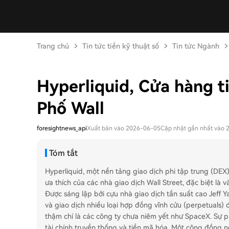
Trang chủ
Tin tức tiền kỹ thuật số
Tin tức Ngành
Hyperliquid, Cửa hàng ti
Phố Wall
foresightnews_api
Xuất bản vào 2026-06-05
Cập nhật gần nhất vào
Tóm tắt
Hyperliquid, một nền tảng giao dịch phi tập trung (DE
ưa thích của các nhà giao dịch Wall Street, đặc biệt là
Được sáng lập bởi cựu nhà giao dịch tần suất cao Jeff 
và giao dịch nhiều loại hợp đồng vĩnh cửu (perpetuals) 
thậm chí là các công ty chưa niêm yết như SpaceX. Sự p
tài chính truyền thống và tiền mã hóa. Một cộng đồng 