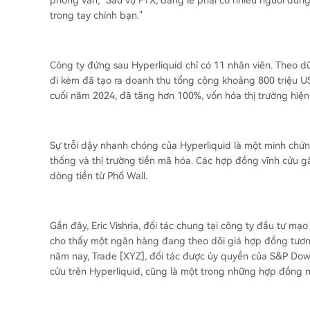
phỏng vấn, "Sau vụ FTX, đáng lẽ phải có nhiều người dùng 
trong tay chính bạn."
Công ty đứng sau Hyperliquid chỉ có 11 nhân viên. Theo dữ
đi kèm đã tạo ra doanh thu tổng cộng khoảng 800 triệu U
cuối năm 2024, đã tăng hơn 100%, vốn hóa thị trường hiện
Sự trỗi dậy nhanh chóng của Hyperliquid là một minh chứ
thống và thị trường tiền mã hóa. Các hợp đồng vĩnh cửu g
dòng tiền từ Phố Wall.
Gần đây, Eric Vishria, đối tác chung tại công ty đầu tư m
cho thấy một ngân hàng đang theo dõi giá hợp đồng tương 
năm nay, Trade [XYZ], đối tác được ủy quyền của S&P Dow 
cửu trên Hyperliquid, cũng là một trong những hợp đồng n