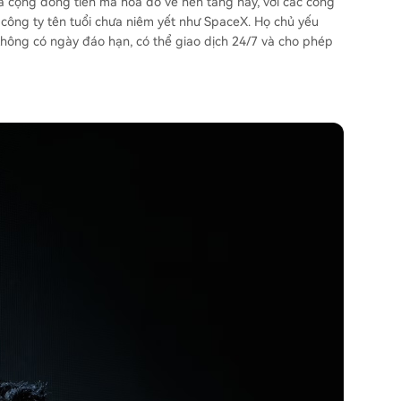
và cộng đồng tiền mã hóa đổ về nền tảng này, với các công
c công ty tên tuổi chưa niêm yết như SpaceX. Họ chủ yếu
 không có ngày đáo hạn, có thể giao dịch 24/7 và cho phép