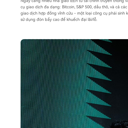
Ngày càng nhiều nhà giao dịch từ tài chính truyền thống 
cụ giao dịch đa dạng: Bitcoin, S&P 500, dầu thô, và cả cá
giao dịch hợp đồng vĩnh cửu - một loại công cụ phái sinh
sử dụng đòn bẩy cao để khuếch đại lãi/lỗ.