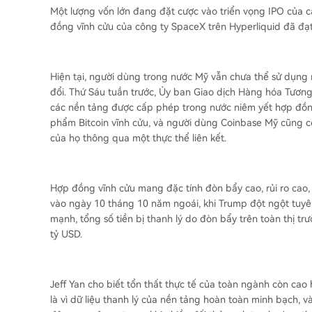
Một lượng vốn lớn đang đặt cược vào triển vọng IPO của c
đồng vĩnh cửu của công ty SpaceX trên Hyperliquid đã đạt
Hiện tại, người dùng trong nước Mỹ vẫn chưa thể sử dụng 
đổi. Thứ Sáu tuần trước, Ủy ban Giao dịch Hàng hóa Tương
các nền tảng được cấp phép trong nước niêm yết hợp đồng
phẩm Bitcoin vĩnh cửu, và người dùng Coinbase Mỹ cũng c
của họ thông qua một thực thể liên kết.
Hợp đồng vĩnh cửu mang đặc tính đòn bẩy cao, rủi ro cao, b
vào ngày 10 tháng 10 năm ngoái, khi Trump đột ngột tuyê
mạnh, tổng số tiền bị thanh lý do đòn bẩy trên toàn thị tr
tỷ USD.
Jeff Yan cho biết tổn thất thực tế của toàn ngành còn cao 
là vì dữ liệu thanh lý của nền tảng hoàn toàn minh bạch, 