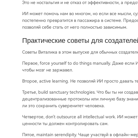
Это не ностальгия и не отказ от эффективности, а пред
ИИ может помочь нам во многом, но если все мысли, су
постепенно превратится в пассажира в системе. Предо
позволяй себе стать от него полностью зависимым.
Практические советы для создателе
Советы Виталика в этом выпуске для обычных создате
Первое, force yourself to do things manually. Даже есл
чтобы мозг не заржавел.
Второе, active learning. Не позволяй ИИ просто давать 
Третье, build sanctuary technologies. Что бы ты ни со
децентрализованные протоколы или личную базу знани
ли это сохранить суверенитет человека.
Четвертое, don't outsource all intellectual work. ИИ мо
ценности ты должен контролировать сам.
Пятое, maintain serendipity. Чаще участвуй в офлайн-