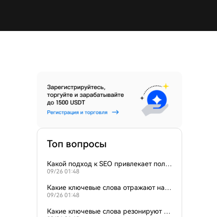
Топ вопросы
Какой подход к SEO привлекает польз
09/26 01:48
ователей, ищущих AI криптодашборд
ы?
Какие ключевые слова отражают нам
09/26 01:48
ерение для "AI криптовалютного нало
гового помощника"?
Какие ключевые слова резонируют с