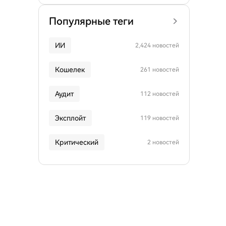
Популярные теги
ИИ
2,424 новостей
Кошелек
261 новостей
Аудит
112 новостей
Эксплойт
119 новостей
Критический
2 новостей