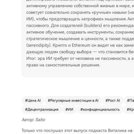
активному управлению собственной жизнью в мире, 
советует сознательно сохранять «ручные» навыки (н
ИИ), чтобы предотвращать «атрофию» мышления. Акти
пассивного. Для создателей (builders) его рекомендаци
активное обучение, создавать инструменты, сохраня
стратегическое мышление и ценности, а также подд
(serendipity). Крипто и Ethereum он видит не как за
дающую людям свободу выбора — что становится бе
Итог: эра ИИ требует от человека не пассивности, а
право на самостоятельные решения.
#
Цена AI
#
Регулярные инвестиции в AI
#
Рост AI
#
Па
#
Децентрализация
#
ИИ
#
конфиденциальность
#
Кр
Автор: Saito
Только что послушал этот выпуск подкаста Виталика на