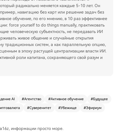
который радикально меняется каждые 5-10 лет. Он
апример, навигацию без карт или решение задач без
вное обучение, по его мнению, в 10 раз эффективнее
и: force yourself to do things manually, практиковать
ющие человеческую субъектность, не передавать ИИ
ерживать живое общение и случайные открытия
мену традиционных систем, а как параллельную опцию,
сценным в эпоху растущей централизации власти ИИ.
 активной роли капитана, сохраняющего свой разум и
дение AI
#
Агентство
#
Активное обучение
#
Будущее
иптовалюта
#
Суверенитет
#
Убежище
#
Эфириум
 a16z, информации просто море.