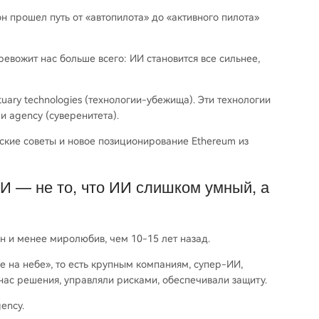
 он прошел путь от «автопилота» до «активного пилота»
ревожит нас больше всего: ИИ становится все сильнее,
tuary technologies (технологии-убежища). Эти технологии
и agency (суверенитета).
кие советы и новое позиционирование Ethereum из
И — не то, что ИИ слишком умный, а
н и менее миролюбив, чем 10-15 лет назад.
ке на небе», то есть крупным компаниям, супер-ИИ,
ас решения, управляли рисками, обеспечивали защиту.
ency.