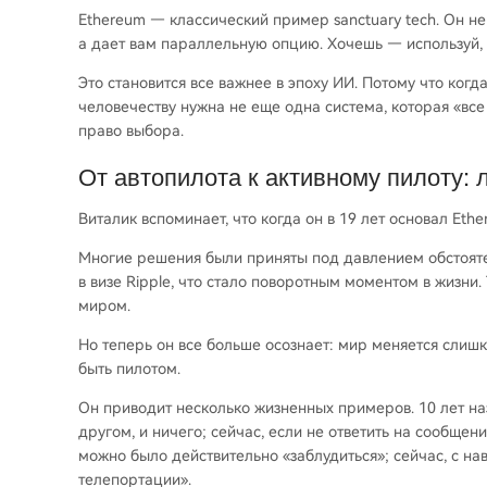
Ethereum — классический пример sanctuary tech. Он н
а дает вам параллельную опцию. Хочешь — используй, 
Это становится все важнее в эпоху ИИ. Потому что когд
человечеству нужна не еще одна система, которая «все 
право выбора.
От автопилота к активному пилоту: 
Виталик вспоминает, что когда он в 19 лет основал Eth
Многие решения были приняты под давлением обстоятел
в визе Ripple, что стало поворотным моментом в жизни
миром.
Но теперь он все больше осознает: мир меняется слишк
быть пилотом.
Он приводит несколько жизненных примеров. 10 лет на
другом, и ничего; сейчас, если не ответить на сообщение
можно было действительно «заблудиться»; сейчас, с на
телепортации».