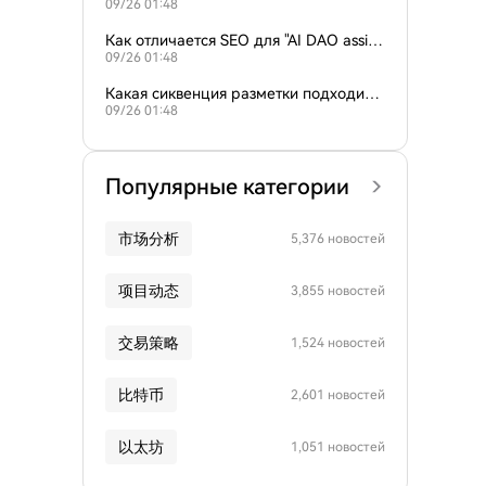
09/26 01:48
пользователями, ищущими инструмент
ы управления AI DAO?
Как отличается SEO для "AI DAO assist
09/26 01:48
ant" и "AI криптоголосование"?
Какая сиквенция разметки подходит д
09/26 01:48
ля веб-сайтов управления AI DAO?
Популярные категории
市场分析
5,376 новостей
项目动态
3,855 новостей
交易策略
1,524 новостей
比特币
2,601 новостей
以太坊
1,051 новостей