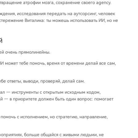
отвращение атрофии мозга, сохранение своего agency.
ждения, исследования передать на аутсорсинг, человек
стережение Виталика: ты можешь использовать ИИ, но не
й
лей очень прямолинейны.
и ИИ может тебе помочь, время от времени делай все сам,
тебе ответы, выводи, проверяй, делай сам.
здавал — инструменты с открытым исходным кодом,
й — в приоритете должен быть один вопрос: помогает
жет помочь с исполнением, но стратегию, направление,
мероприятиях, больше общайся с живыми людьми, не