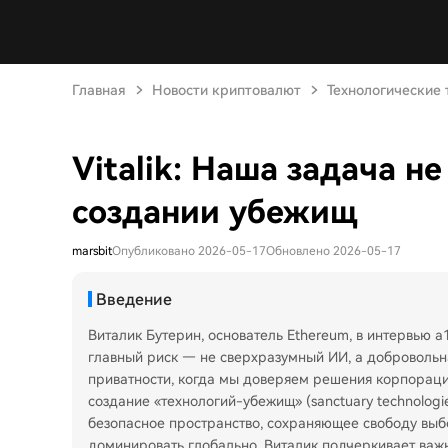
Главная
Новости криптовалют
Технологические
Vitalik: Наша задача не
создании убежищ
marsbit
Опубликовано 2026-05-17
Обновлено 2026-05-17
Введение
Виталик Бутерин, основатель Ethereum, в интервью a
главный риск — не сверхразумный ИИ, а добровольна
приватности, когда мы доверяем решения корпораци
создание «технологий-убежищ» (sanctuary technologi
безопасное пространство, сохраняющее свободу выбо
доминировать глобально. Виталик подчеркивает важн