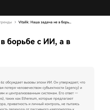
 тренды
Vitalik: Наша задача не в борь...
 в борьбе с ИИ, а в
16z обсуждает вызовы эпохи ИИ. Он утверждает, что
я потеря человечеством субъектности (agency) и
ям и централизованным системам. Его ответ —
es), таких как Ethereum, которые предлагают
ра, приватность и личный контроль, не пытаясь
ость перехода от пассивного «автопилота» к