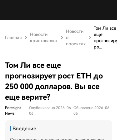
Том Ли все
Новости
Новости
еще
Главная
о
криптовалют
прогнозирует
проектах
ро...
Том Ли все еще
прогнозирует рост ETH до
250 000 долларов. Вы все
еще верите?
Foresight
Опубликовано 2026-06-
Обновлено 2026-06-
News
06
06
Введение
Соучредитель и руководитель исследования