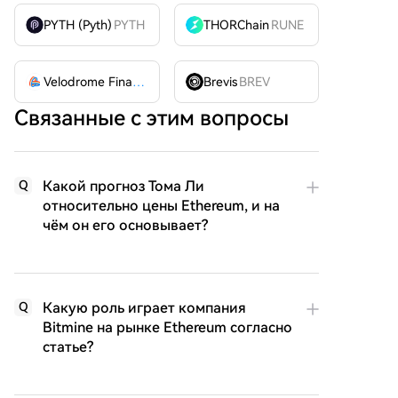
PYTH (Pyth)
PYTH
THORChain
RUNE
Velodrome Finance
VELODROME
Brevis
BREV
Связанные с этим вопросы
Какой прогноз Тома Ли
Q
относительно цены Ethereum, и на
чём он его основывает?
Какую роль играет компания
Q
Bitmine на рынке Ethereum согласно
статье?