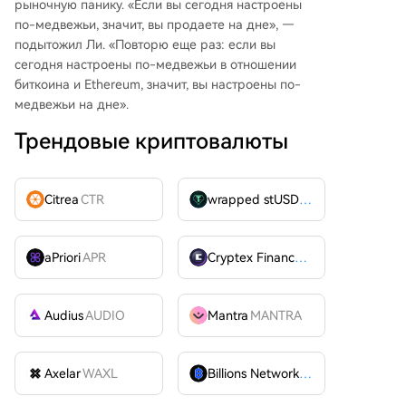
рыночную панику. «Если вы сегодня настроены
по-медвежьи, значит, вы продаете на дне», —
подытожил Ли. «Повторю еще раз: если вы
сегодня настроены по-медвежьи в отношении
биткоина и Ethereum, значит, вы настроены по-
медвежьи на дне».
Трендовые криптовалюты
Citrea
CTR
wrapped stUSDT
WSTUSDT
aPriori
APR
Cryptex Finance
CTX
Audius
AUDIO
Mantra
MANTRA
Axelar
WAXL
Billions Network
BILL