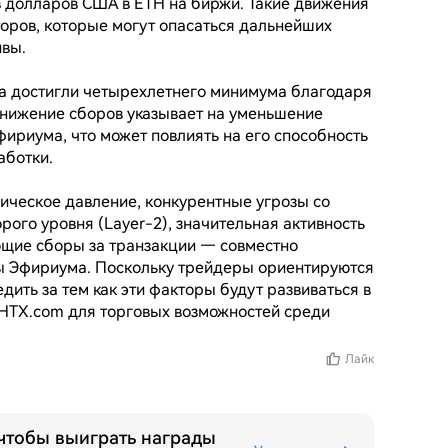
 долларов США в ETH на биржи. Такие движения 
оров, которые могут опасаться дальнейших 
вы.

а достигли четырехлетнего минимума благодаря 
нижение сборов указывает на уменьшение 
фириума, что может повлиять на его способность 
ботки.

ческое давление, конкурентные угрозы со 
ого уровня (Layer-2), значительная активность 
щие сборы за транзакции — совместно 
 Эфириума. Поскольку трейдеры ориентируются 
ить за тем как эти факторы будут развиваться в 
HTX.com для торговых возможностей среди 
Лайк
 чтобы выиграть награды