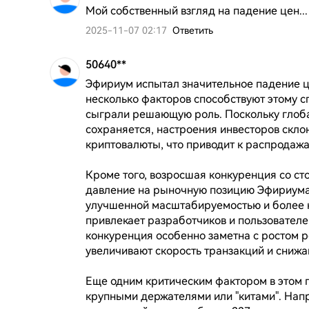
Мой собственный взгляд на падение цен...
2025-11-07 02:17
Ответить
50640**
Эфириум испытал значительное падение цен
несколько факторов способствуют этому с
сыграли решающую роль. Поскольку глоба
сохраняется, настроения инвесторов склоня
криптовалюты, что приводит к распродажам
Кроме того, возросшая конкуренция со ст
давление на рыночную позицию Эфириума
улучшенной масштабируемостью и более н
привлекает разработчиков и пользователе
конкуренция особенно заметна с ростом ре
увеличивают скорость транзакций и снижаю
Еще одним критическим фактором в этом 
крупными держателями или "китами". Напри