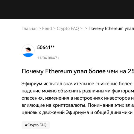
Главная
>
Feed
>
Crypto FAQ
>
>
Почему Ethereum упал
50641**
11/04 08:47
Почему Ethereum упал более чем на 25
Эфириум испытал значительное снижение более ч
падение можно объяснить различными факторами
опасения, изменения в настроениях инвесторов 
влияющие на криптовалюты. Понимание этих вли
ценовых движений Эфириума и общей динамики 
#
Crypto FAQ