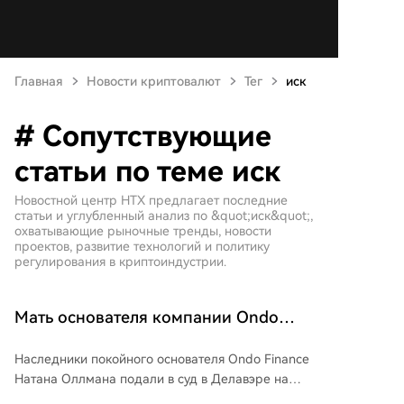
Главная
Новости криптовалют
Тег
иск
# Сопутствующие
статьи по теме иск
Новостной центр HTX предлагает последние
статьи и углубленный анализ по &quot;иск&quot;,
охватывающие рыночные тренды, новости
проектов, развитие технологий и политику
регулирования в криптоиндустрии.
Мать основателя компании Ondo
подала в суд с целью отстранения
Наследники покойного основателя Ondo Finance
генерального директора в борьбе за
Натана Оллмана подали в суд в Делавэре на
контроль над компанией
нынешнего гендиректора компании. Спор возник