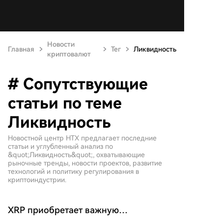
Новости
Главная
Тег
Ликвидность
криптовалют
# Сопутствующие
статьи по теме
Ликвидность
Новостной центр HTX предлагает последние
статьи и углубленный анализ по
&quot;Ликвидность&quot;, охватывающие
рыночные тренды, новости проектов, развитие
технологий и политику регулирования в
криптоиндустрии.
XRP приобретает важную