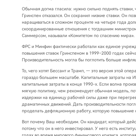
Обычная догма гласила: нужно сильно поднять ставки
Гринспен отказался. Он сохранил низкие ставки. Он по
наращиваться в сложном проценте на четыре года доль
скоординированные отношения с тогдашним министром
Саммерсом, называли «Комитетом по спасению мира».
ФРС и Минфин фактически работали как единое учреж
повышения ставок Гринспеном в 1999–2000 годах сейч
Производительность могла бы поглотить больше инфля
То, чего хотят Бессант и Трамп, — это версия этой опе
гораздо большем масштабе. Капитальные затраты на ИИ
капитальные затраты в конце 1990-х. Если волна прои
мягкую политику, чем рекомендует обычная модель, по
издержки на единицу рабочей силы даже при перегреве
драматичных движений. Дать производительности погл
проделать дефляционную работу, которую повышение с
Вот почему Ваш необходим. Он кандидат, который дейст
потому что он в него инвестировал. У него есть инстит
годах во время мирового финансового кризиса, которая