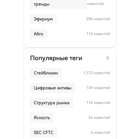
тренды
новостей
Эфириум
200 новостей
Altro
110 новостей
Популярные теги
Стейблкоин
1,372 новостей
Цифровые активы
139 новостей
Структура рынка
110 новостей
Ясность
54 новостей
SEC CFTC
4 новостей