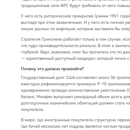
традиционные сети ФРС будут требовать от него повыш
У него есть риторическое прикрытие (рамки 1951 года)
выглядя при этом захваченным. И у него есть личная ув
лицом данных по инфляции, которые заставили бы опер
Стратегия Гринспена работает только в том случае, есл
что чудо производительности реально. В этом и заключ
глубокой. Варг, возможно, смог бы прочитать это по д
— единственный доступный кандидат, который лично ст
Почему это должно произойти?
Государственный долг США составляет около 36 трилл
ежегодно рефинансируется примерно 9–10 триллионов 
одновременно проводя количественное ужесточение (QT)
баланс, Минфин выпускает рекордный объем долга дл
долгосрочных казначейских облигаций должен стать ча
покупатели.
В мире, где иностранные покупатели структурно переи
где Китай несколько лет подряд является чистым прод