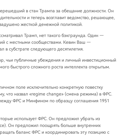
, перешедший в стан Трампа за обещание должности. Он
одительности и теперь возглавит ведомство, решающее,
т задушено жесткой денежной политикой.
ссматривал Трамп, нет такого бэкграунда. Один —
щий с местными сообществами. Кевин Ваш —
ал в субстрате следующего десятилетия.
тор, чьи публичные убеждения и личный инвестиционный
амого быстрого сложного роста интеллекта открытым.
личном поле исключительно конкретную повестку
у, что назвал «regime change» (смена режима) в ФРС.
 между ФРС и Минфином по образцу соглашения 1951
торые использует ФРС. Он предложил убрать из
nce). Он предложил поощрять больше внутренних
кращать баланс ФРС и координировать эту позицию с