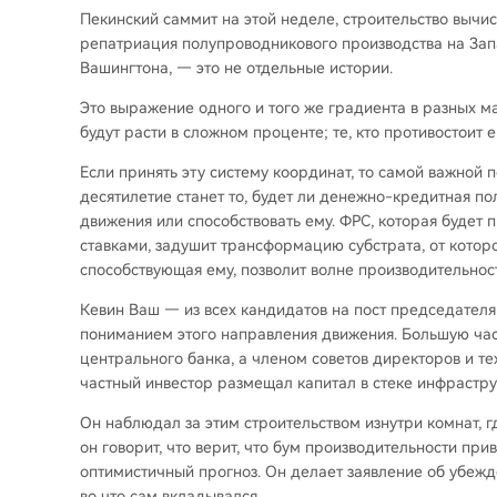
Пекинский саммит на этой неделе, строительство вычи
репатриация полупроводникового производства на Зап
Вашингтона, — это не отдельные истории.
Это выражение одного и того же градиента в разных м
будут расти в сложном проценте; те, кто противостоит 
Если принять эту систему координат, то самой важно
десятилетие станет то, будет ли денежно-кредитная п
движения или способствовать ему. ФРС, которая будет
ставками, задушит трансформацию субстрата, от которо
способствующая ему, позволит волне производительнос
Кевин Ваш — из всех кандидатов на пост председател
пониманием этого направления движения. Большую час
центрального банка, а членом советов директоров и те
частный инвестор размещал капитал в стеке инфрастр
Он наблюдал за этим строительством изнутри комнат, г
он говорит, что верит, что бум производительности при
оптимистичный прогноз. Он делает заявление об убежде
во что сам вкладывался.