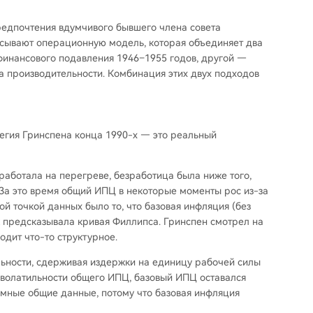
предпочтения вдумчивого бывшего члена совета
исывают операционную модель, которая объединяет два
 финансового подавления 1946–1955 годов, другой —
на производительности. Комбинация этих двух подходов
тегия Гринспена конца 1990-х — это реальный
работала на перегреве, безработица была ниже того,
За это время общий ИПЦ в некоторые моменты рос из-за
ой точкой данных было то, что базовая инфляция (без
ак предсказывала кривая Филлипса. Гринспен смотрел на
одит что-то структурное.
льности, сдерживая издержки на единицу рабочей силы
 волатильности общего ИПЦ, базовый ИПЦ оставался
умные общие данные, потому что базовая инфляция