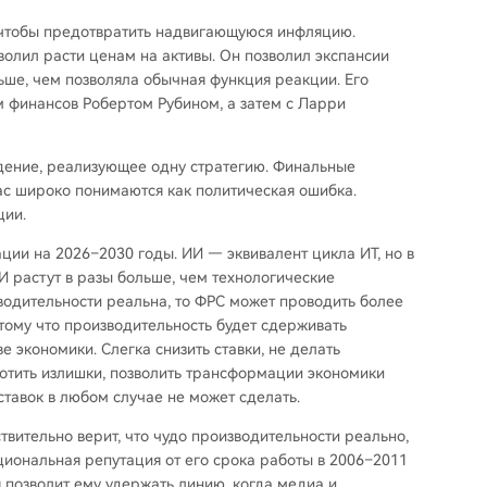
, чтобы предотвратить надвигающуюся инфляцию.
зволил расти ценам на активы. Он позволил экспансии
ше, чем позволяла обычная функция реакции. Его
 финансов Робертом Рубином, а затем с Ларри
дение, реализующее одну стратегию. Финальные
ас широко понимаются как политическая ошибка.
ции.
рации на 2026–2030 годы. ИИ — эквивалент цикла ИТ, но в
 растут в разы больше, чем технологические
зводительности реальна, то ФРС может проводить более
тому что производительность будет сдерживать
 экономики. Слегка снизить ставки, не делать
отить излишки, позволить трансформации экономики
тавок в любом случае не может сделать.
вительно верит, что чудо производительности реально,
уциональная репутация от его срока работы в 2006–2011
 позволит ему удержать линию, когда медиа и