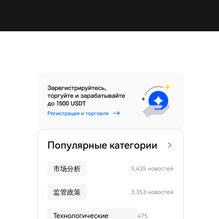
Популярные категории
市场分析
5,435 новостей
监管政策
3,353 новостей
Технологические
475