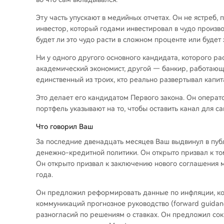
Эту часть упускают в медийных отчетах. Он не ястреб
инвестор, который годами инвестировал в чудо произв
будет ли это чудо расти в сложном проценте или буде
Ни у одного другого основного кандидата, которого ра
академический экономист, другой — банкир, работаю
единственный из троих, кто реально развертывал капит
Это делает его кандидатом Первого закона. Он опера
портфель указывают на то, чтобы оставить канал для с
Что говорил Ваш
За последние двенадцать месяцев Ваш выдвинул в пуб
денежно-кредитной политики. Он открыто призвал к том
Он открыто призвал к заключению нового соглашения
года.
Он предложил реформировать данные по инфляции, ко
коммуникаций прогнозное руководство (forward guida
разногласий по решениям о ставках. Он предложил со