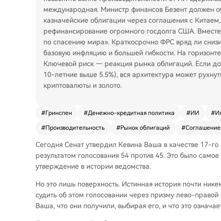
международная. Министр финансов Безент должен о
казначейские облигации через соглашения с Китаем
рефинансирование огромного госдолга США. Вместе
по спасению мира». Краткосрочно ФРС вряд ли снизит
базовую инфляцию и большей гибкости. На горизонте 
Ключевой риск — реакция рынка облигаций. Если до
10-летние выше 5.5%), вся архитектура может рухнут
криптовалюты и золото.
#
Гринспен
#
Денежно-кредитная политика
#
ИИ
#
И
#
Производительность
#
Рынок облигаций
#
Соглашение
Сегодня Сенат утвердил Кевина Ваша в качестве 17-г
результатом голосования 54 против 45. Это было самое
утверждение в истории ведомства.
Но это лишь поверхность. Истинная история почти никем
судить об этом голосовании через призму лево-правой 
Ваша, что они получили, выбирая его, и что это означа