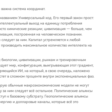
о важна система координат.
названием Универсальный код. Его первый закон прост:
интеллектуальный выход на единицу потребления
осто химические реакции; цивилизация — больше, чем
лизация, построенная на человеческом познании.
 следует за ним. Капитал устремляется к любой
 производить максимальное количество интеллекта на
к биологии, цивилизации, рынкам и тренировочным
едует мир, конфигурация, выигрывающая этот градиент,
ряющийся ИИ, на который, в свою очередь, наложено
астет в сложном проценте внутри экспоненциальных фаз.
оторую обычные макроэкономические модели не могут
му за ним следует всё остальное. Политические альянсы
ступ к базовому субстрату. Геополитические альянсы
энергию и долларовые каналы, которые всё это