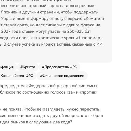
беспечить иностранный спрос на долгосрочные
, Японией и другими странами, чтобы поддержать
 Уорш и Безент формируют новую версию «Комитета
 ставки сразу, но даст сигналы о сдвиге фокуса на
2027 года ставки могут упасть на 250–325 б.п.
ходности превысят критические уровни (например,
ь. В случае успеха выиграют активы, связанные с ИИ,
нфляция
#
Крипто
#
Председатель ФРС
 Казначейство-ФРС
#
Финансовое подавление
о председателя Федеральной резервной системы с
 близкое по соотношению голосов «за» и «против»
 не понята. Чтобы её разглядеть, нужно перестать
системы оценок и задать другой вопрос: кто выбрал
ет для рынков в следующие два года?