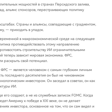
слительных мощностей в странах Персидского залива,
ад, альянс спонсоров, перестраивающих политику
асштабах. Страны и альянсы, совпадающие с градиентом,
ему, — приходить в упадок.
й переменной в макроэкономической среде на следующее
олитика противодействовать этому направлению
 противостоять строительству ИИ ограничительными
й теперь зависит мировая экономика. ФРС,
ти раскрыть свой потенциал.
я ФРС — является человеком с самым глубоким личным
ть последнего десятилетия он был не чиновником
хнологическим инвестором. Он заседал в советах, он как
уктуры ИИ.
де его создают, а не из служебных записок FOMC. Когда
ведет Америку к победе в XXI веке, он не делает
ниях инвестора, основанное на том, что он сам видел и