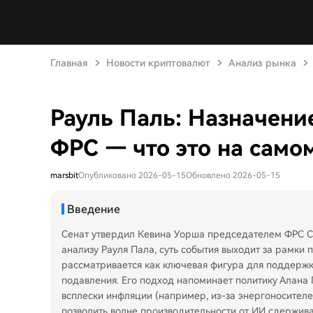
Главная
Новости криптовалют
Анализ рынка
Рауль Паль: Назначени
ФРС — что это на само
marsbit
Опубликовано 2026-05-15
Обновлено 2026-05-15
Введение
Сенат утвердил Кевина Уорша председателем ФРС С
анализу Рауля Пала, суть события выходит за рамки 
рассматривается как ключевая фигура для поддерж
подавления. Его подход напоминает политику Алана 
всплески инфляции (например, из-за энергоносителей
позволить волне производительности от ИИ сдержива