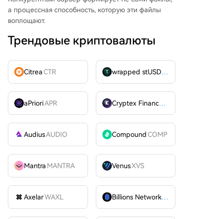
а процессная способность, которую эти файлы
воплощают.
Трендовые криптовалюты
Citrea
CTR
wrapped stUSDT
WSTUSDT
aPriori
APR
Cryptex Finance
CTX
Audius
AUDIO
Compound
COMP
Mantra
MANTRA
Venus
XVS
Axelar
WAXL
Billions Network
BILL