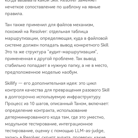
когда вызывать какой Skill. Resolver заменяет
нечеткое сопоставление по шаблону на явные
правила.
Тан также применил для файлов механизм,
похожий на Resolver: отдельная таблица
маршрутизации, определяющая, куда в файловой
системе должен попадать вывод конкретного Skill.
Это та же структура "аудит-маршрутизация",
примененная к другой проблеме. Так вывод
стабильно попадает в нужную папку, а не в место,
предположенное моделью наобум.
Skillify — его дополнительная идея: это цикл
контроля качества для превращения разового Skill
в долгосрочно используемую инфраструктуру.
Процесс из 10 шагов, описанный Таном, включает:
определение контракта, использование
детерминированного кода там, где это уместно,
модульное тестирование, интеграционное
тестирование, оценку с помощью LLM-as-judge,
запись в Resolver, скрипт аудита, проверку, какие