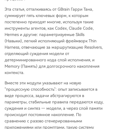
осте числа Навыков. 4. **Разделение на вероя
Эта статья, отталкиваясь от GBrain Гарри Тана,
тностное и детерминированное (Latent vs. Det
суммирует пять ключевых форм, к которым
erministic):** Четкое разделение задач: вероят
постепенно приходят многие, используя такие
ностные (суждение, синтез) отдаются LLM, а д
инструменты агентов, как Codex, Claude Code,
етерминированные (расчеты, точные операц
Hermes и другие: параметризуемые Skills
ии) выполняются обычным кодом для надежн
(Навыки), легкий исполняющий фреймворк Thin
ости и низкой стоимости. 5. **Память (Memor
Harness, отвечающие за маршрутизацию Resolvers,
y):** Система для долгосрочного накопления
отделяющий суждения модели от
знаний (например, в виде папки с Markdown-
детерминированного кода слой исполнения, и
файлами), которая позволяет агенту обучатьс
Memory (Память) для долгосрочного накопления
я на опы
...
контекста.
Вместе эти модули указывают на новую
"процессную способность": опыт записывается в
виде процесса, задачи абстрагируются в
параметры, стабильные правила передаются коду,
суждения и синтез — модели, а через слой памяти
происходит постоянное накопление. По
сравнению с разово сгенерированными
приложениями или промптами, такую систему