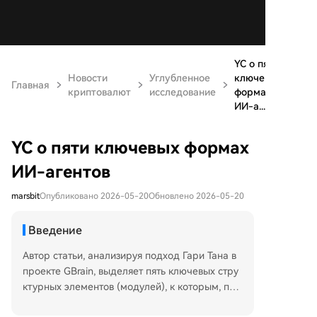
YC о пяти
Новости
Углубленное
ключевых
Главная
криптовалют
исследование
формах
ИИ-а...
YC о пяти ключевых формах
ИИ-агентов
marsbit
Опубликовано 2026-05-20
Обновлено 2026-05-20
Введение
Автор статьи, анализируя подход Гари Тана в
проекте GBrain, выделяет пять ключевых стру
ктурных элементов (модулей), к которым, по
его мнению, постепенно приходят многие раз