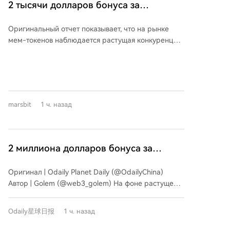
2 тысячи долларов бонуса за
корректировки сложности майнинга в сети Bitcoin
подписание + 30 тысяч долларов
до 127,48 Т. Поскольку цепочка BIP-110
Оригинальный отчет показывает, что на рынке
ежемесячной зарплаты: что стоит за
унаследовала ту же высокую сложность, но
мем-токенов наблюдается растущая конкуренция,
обладает значительно меньшей вычислительной
попыткой Pump.fun переманить
переходящая в борьбу за ключевых
мощностью (хешрейтом), время создания её
пользователей FOMO
инфлюенсеров. Основные события: платформа
блоков резко замедлилось. Как признал сторонник
Pump.fun, крупнейший сервис по запуску мем-
BIP-110 Мэтью Кратер, для того чтобы догнать
токенов, предлагает пользователям
основную сеть, потребуется «очень значительное»
конкурирующей платформы FOMO программу
увеличение мощности. В связи с этим в сообществе
marsbit
1 ч. назад
миграции с разовым бонусом в $20 000 и
BIP-110 началось обсуждение возможного
ежемесячной оплатой в $30 000 при условии
перехода на другой алгоритм доказательства
эксклюзивного использования их кошелька и
работы (PoW) для повышения устойчивости их
закрытия аккаунта на FOMO. Это подчеркивает
цепочки. Напомним, само предложение BIP-110
2 миллиона долларов бонуса за
стратегическое значение сообщества и
является спорным и направлено на ограничение
подписание + 30 тысяч долларов в
влиятельных трейдеров. FOMO, запущенная в мае
определённых типов транзакций и использования
Оригинал | Odaily Planet Daily (@OdailyChina)
месяц: что стоит за тем, как Pump.fun
2025 года, быстро выросла, заняв первое место по
данных в сети Bitcoin.
Автор | Golem (@web3_golem) На фоне растущей
доле рынка среди торговых ботов (43%), обойдя
переманивает пользователей у FOMO
раздробленности рынка мем-токенов, где
GMGN. Ее успех основан на социально-
зарубежные и китайские сообщества почти не
ориентированной модели, включающей рейтинги
Odaily星球日报
1 ч. назад
пересекаются, 8 августа в зарубежном мем-
прибыльности (Leaderboard) и ленту активностей
сообществе распространились слухи о том, что