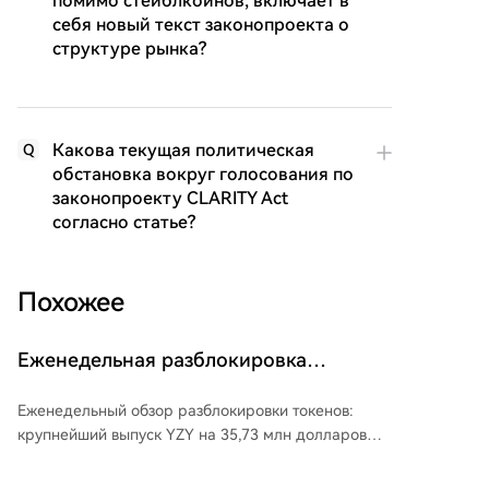
помимо стейблкоинов, включает в
себя новый текст законопроекта о
структуре рынка?
Какова текущая политическая
Q
обстановка вокруг голосования по
законопроекту CLARITY Act
согласно статье?
Похожее
Еженедельная разблокировка
токенов: крупная разблокировка YZY
Еженедельный обзор разблокировки токенов:
на сумму 35,7 млн долларов США
крупнейший выпуск YZY на 35,73 млн долларов
**Основные события:** 1. **YZY** (связанный с
Канье Уэстом) - Объём разблокировки: 120