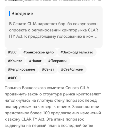
Введение
В Сенате США нарастает борьба вокруг закон
опроекта о регулировании крипторынка CLAR
ITY Act. К предстоящему голосованию в комит
ете по банковским делам было внесено более
100 поправок, что отражает острые разноглас
#
SEC
#
Банковское дело
#
Законодательство
ия между отраслью, банками и законодателя
#
Крипто
#
Налог
#
Поправки
ми. Ключевыми спорными моментами являют
ся запрет на выплату вознаграждений (йелд)
#
Регулирование
#
Сенат
#
Стейблкоин
за хранение стейблкоинов, доступ криптоком
#
ФРС
паний к счетам Федеральной резервной сист
емы и возможность использования цифровых
Попытка Банковского комитета Сената США
активов для уплаты налогов. Сенаторы Элизаб
продвинуть закон о структуре рынка криптовалют
ет Уоррен и Джек Рид предложили поправки,
натолкнулась на плотную стену поправок перед
ограничивающие использование криптоактив
планируемым на четверг чтением. Законодатели
ов в платежах и их интеграцию в банковскую
представили более 100 предлагаемых изменений
систему. Одновременно банковский лобби, вк
к закону CLARITY Act. Эта атака поправок
лючая Американскую банковскую ассоциаци
выдвинула на первый план в последней битве