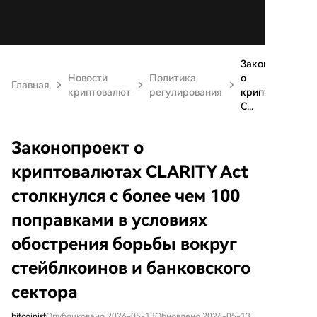
Законопроект
Новости
Политика
о
Главная
криптовалют
регулирования
криптовалютах
C...
Законопроект о
криптовалютах CLARITY Act
столкнулся с более чем 100
поправками в условиях
обострения борьбы вокруг
стейблкоинов и банковского
сектора
bitcoinist
Опубликовано 2026-05-13
Обновлено 2026-05-13