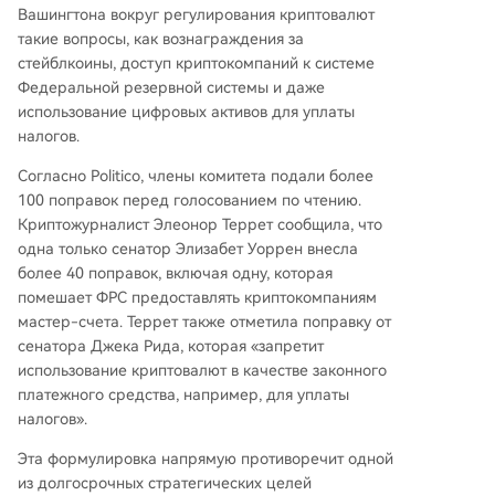
ю, настаивает на ужесточении правил, чтобы
Вашингтона вокруг регулирования криптовалют
криптоплатформы не могли конкурировать с
такие вопросы, как вознаграждения за
депозитами, избегая банковского регулирова
стейблкоины, доступ криптокомпаний к системе
ния. Законопроект также вводит для криптоби
Федеральной резервной системы и даже
рж и дилеров статус финансовых учреждений
использование цифровых активов для уплаты
в соответствии с Законом о банковской тайне,
налогов.
обязывая их соблюдать правила борьбы с отм
Согласно Politico, члены комитета подали более
ыванием денег. Несмотря на поддержку прое
100 поправок перед голосованием по чтению.
кта председателем комитета Тимом Скоттом
Криптожурналист Элеонор Террет сообщила, что
как меры для защиты потребителей и конкуре
одна только сенатор Элизабет Уоррен внесла
нтоспособности, его политическое будущее ос
более 40 поправок, включая одну, которая
тается неопределенным из-за требований де
помешает ФРС предоставлять криптокомпаниям
мократов укрепить положения об этике и кон
мастер-счета. Террет также отметила поправку от
фликте интересов.
сенатора Джека Рида, которая «запретит
использование криптовалют в качестве законного
платежного средства, например, для уплаты
налогов».
Эта формулировка напрямую противоречит одной
из долгосрочных стратегических целей