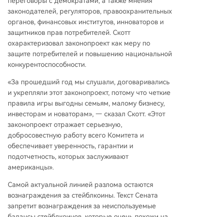
переговоры с демократами, а также мнения
законодателей, регуляторов, правоохранительных
органов, финансовых институтов, инноваторов и
защитников прав потребителей. Скотт
охарактеризовал законопроект как меру по
защите потребителей и повышению национальной
конкурентоспособности.
«За прошедший год мы слушали, договаривались
и укрепляли этот законопроект, потому что четкие
правила игры выгодны семьям, малому бизнесу,
инвесторам и новаторам», — сказал Скотт. «Этот
законопроект отражает серьезную,
добросовестную работу всего Комитета и
обеспечивает уверенность, гарантии и
подотчетность, которых заслуживают
американцы».
Самой актуальной линией разлома остаются
вознаграждения за стейблкоины. Текст Сената
запретит вознаграждения за неиспользуемые
балансы стейблкоинов, которые очень похожи на