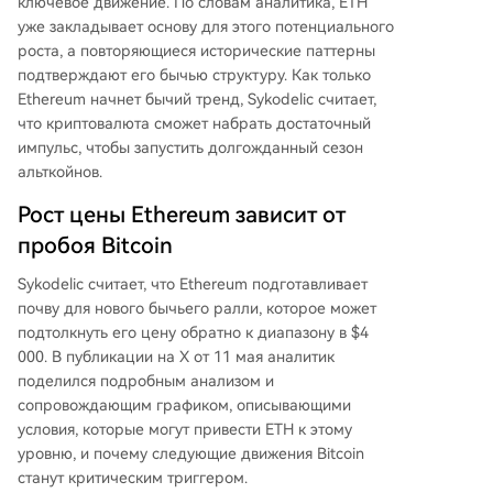
ключевое движение. По словам аналитика, ETH
лужить катализатором для долгожданного «с
уже закладывает основу для этого потенциального
езона альткойнов», который потенциально пр
роста, а повторяющиеся исторические паттерны
одлится от 12 до 18 месяцев.
подтверждают его бычью структуру. Как только
Ethereum начнет бычий тренд, Sykodelic считает,
что криптовалюта сможет набрать достаточный
импульс, чтобы запустить долгожданный
сезон
альткойнов
.
Рост цены Ethereum зависит от
пробоя Bitcoin
Sykodelic считает, что Ethereum
подготавливает
почву для нового бычьего ралли
, которое может
подтолкнуть его цену обратно к диапазону в $4
000. В публикации на X от 11 мая аналитик
поделился
подробным анализом и
сопровождающим графиком, описывающими
условия, которые могут привести ETH к этому
уровню, и почему следующие движения Bitcoin
станут критическим триггером.