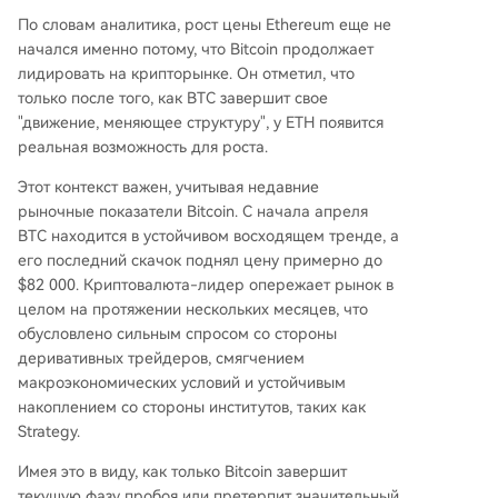
По словам аналитика, рост цены Ethereum еще не
начался именно потому, что Bitcoin
продолжает
лидировать на крипторынке
. Он отметил, что
только после того, как BTC завершит свое
"движение, меняющее структуру", у ETH появится
реальная возможность для роста.
Этот контекст важен, учитывая недавние
рыночные показатели Bitcoin. С начала апреля
BTC находится в устойчивом восходящем тренде, а
его последний скачок поднял цену
примерно до
$82 000
. Криптовалюта-лидер опережает рынок в
целом на протяжении нескольких месяцев, что
обусловлено сильным
спросом со стороны
деривативных трейдеров
, смягчением
макроэкономических условий и устойчивым
накоплением со стороны институтов, таких как
Strategy
.
Имея это в виду, как только Bitcoin завершит
текущую фазу пробоя или
претерпит значительный