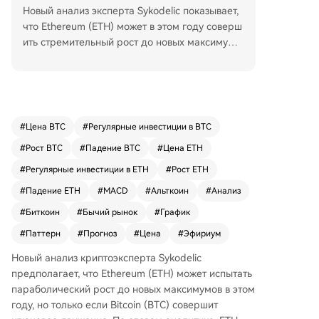
Новый анализ эксперта Sykodelic показывает,
что Ethereum (ETH) может в этом году соверш
ить стремительный рост до новых максимумо
в, но только при условии ключевого движения
Bitcoin (BTC). По мнению аналитика, ETH уже з
акладывает основу для этого потенциального
скачка, чему способствуют повторяющиеся ис
торические паттерны. Сикоделик считает, что
#
Цена BTC
#
Регулярные инвестиции в BTC
как только Bitcoin завершит свою текущую фаз
#
Рост BTC
#
Падение BTC
#
Цена ETH
у пробоя или претерпит значительный сдвиг т
ренда, капитал и импульс, вероятно, перетеку
#
Регулярные инвестиции в ETH
#
Рост ETH
т в Ethereum, что позволит ETH начать собстве
#
Падение ETH
#
MACD
#
Альткоин
#
Анализ
нное мощное ралли. Анализ указывает, что Et
#
Биткоин
#
Бычий рынок
#
График
hereum последовательно торгуется в рамках
определенного диапазона, причем каждый ц
#
Паттерн
#
Прогноз
#
Цена
#
Эфириум
икл занимает 70-77 дней. Выход из этого диа
Новый анализ криптоэксперта Sykodelic
пазона и восстановление структуры в прошло
предполагает, что Ethereum (ETH) может испытать
м приводили к сильным ралли. Согласно прог
параболический рост до новых максимумов в этом
нозу, если ETH сможет подняться к верхней гр
году, но только если Bitcoin (BTC) совершит
анице диапазона около $4093, это может пос