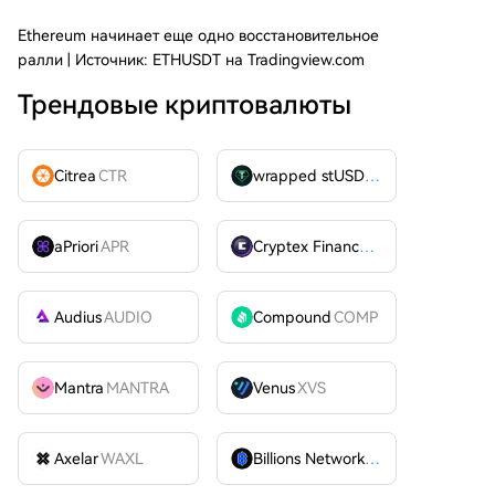
Ethereum начинает еще одно восстановительное
ралли | Источник: ETHUSDT на Tradingview.com
Трендовые криптовалюты
Citrea
CTR
wrapped stUSDT
WSTUSDT
aPriori
APR
Cryptex Finance
CTX
Audius
AUDIO
Compound
COMP
Mantra
MANTRA
Venus
XVS
Axelar
WAXL
Billions Network
BILL