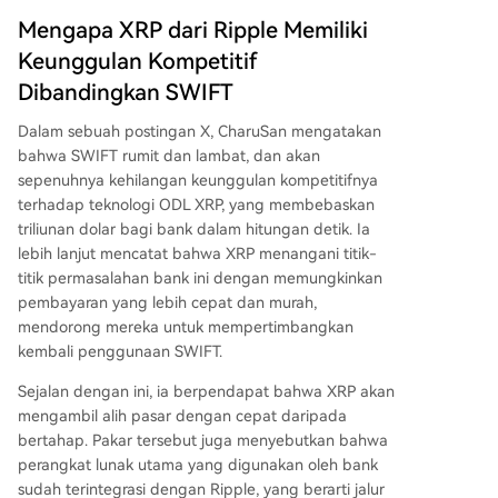
ntegrasi XRP sebagai lapisan likuiditas, masa de
Mengapa XRP dari Ripple Memiliki
pan SWIFT terancam. Pada saat penulisan, harg
Keunggulan Kompetitif
a XRP diperdagangkan sekitar $1,41, turun lebih
Dibandingkan SWIFT
dari 4% dalam 24 jam terakhir.
Dalam sebuah
postingan X
, CharuSan mengatakan
bahwa SWIFT rumit dan lambat, dan akan
sepenuhnya kehilangan keunggulan kompetitifnya
terhadap
teknologi ODL XRP
, yang membebaskan
triliunan dolar bagi bank dalam hitungan detik. Ia
lebih lanjut mencatat bahwa XRP menangani titik-
titik permasalahan bank ini dengan memungkinkan
pembayaran yang lebih cepat dan murah,
mendorong mereka untuk mempertimbangkan
kembali penggunaan SWIFT.
Sejalan dengan ini, ia berpendapat bahwa XRP akan
mengambil alih pasar dengan cepat daripada
bertahap. Pakar tersebut juga menyebutkan bahwa
perangkat lunak utama yang digunakan oleh bank
sudah
terintegrasi dengan Ripple
, yang berarti jalur