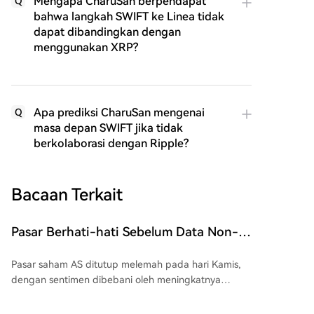
Mengapa CharuSan berpendapat
Q
bahwa langkah SWIFT ke Linea tidak
dapat dibandingkan dengan
menggunakan XRP?
Apa prediksi CharuSan mengenai
Q
masa depan SWIFT jika tidak
berkolaborasi dengan Ripple?
Bacaan Terkait
Pasar Berhati-hati Sebelum Data Non-
Farm dan Kesepakatan AS-Iran
Pasar saham AS ditutup melemah pada hari Kamis,
Terselesaikan, Saham Chip Memimpin
dengan sentimen dibebani oleh meningkatnya
Penurunan Saham AS, Western Data
kekhawatiran geopolitik dan inflasi. Laporan tentang
Turun 13%, Minyak Menguat
draf perjanjian Iran yang lebih ketat terkait Selat