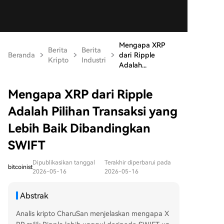
Mengapa XRP
Berita
Berita
Beranda
dari Ripple
Kripto
Industri
Adalah...
Mengapa XRP dari Ripple
Adalah Pilihan Transaksi yang
Lebih Baik Dibandingkan
SWIFT
Dipublikasikan tanggal
Terakhir diperbarui pada
bitcoinist
2026-05-16
2026-05-16
Abstrak
Analis kripto CharuSan menjelaskan mengapa X