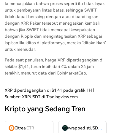
Ia menunjukkan bahwa proses seperti itu tidak layak
untuk pembayaran lintas batas, sehingga SWIFT
tidak dapat bersaing dengan atau dibandingkan
dengan XRP. Pakar tersebut menegaskan kembali
bahwa jika SWIFT tidak mencapai kesepakatan
dengan Ripple dan mengintegrasikan XRP sebagai
lapisan likuiditas di platformnya, mereka "ditakdirkan"
untuk memudar.
Pada saat penulisan, harga XRP diperdagangkan di
sekitar $1,41, turun lebih dari 4% dalam 24 jam
terakhir, menurut
data
dari CoinMarketCap.
XRP diperdagangkan di $1,41 pada grafik 1H |
Sumber: XRPUSDT di Tradingview.com
Kripto yang Sedang Tren
Citrea
CTR
wrapped stUSDT
WSTUSDT