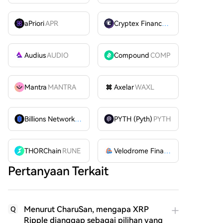
aPriori
APR
Cryptex Finance
CTX
Audius
AUDIO
Compound
COMP
Mantra
MANTRA
Axelar
WAXL
Billions Network
BILL
PYTH (Pyth)
PYTH
THORChain
RUNE
Velodrome Finance
VELODROME
Pertanyaan Terkait
Menurut CharuSan, mengapa XRP
Q
Ripple dianggap sebagai pilihan yang