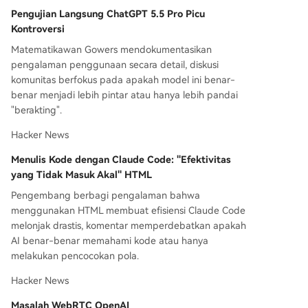
ertinggi baru, memicu kembali diskusi dampak A
Pengujian Langsung ChatGPT 5.5 Pro Picu
I pada tenaga kerja. **Chip & Perangkat Keras:*
Kontroversi
* * **Intel** dan **Apple** mencapai kesepakat
an awal manufaktur chip, didorong oleh pemeri
Matematikawan Gowers mendokumentasikan
ntahan Trump. Ini dilihat sebagai langkah kunci t
pengalaman penggunaan secara detail, diskusi
ransformasi Intel dan sinyal restrukturisasi rantai
komunitas berfokus pada apakah model ini benar-
pasok chip AS. * Empat departemen pemerintah
benar menjadi lebih pintar atau hanya lebih pandai
Tiongkok mendorong **energi nuklir dan hidrog
"berakting".
en** untuk menyuplai pusat komputasi secara la
Hacker News
ngsung, meningkatkan proporsi tenaga listrik hij
au. * Dua orang didenda **450.000 yuan** kare
Menulis Kode dengan Claude Code: "Efektivitas
na menyebarkan informasi palsu tentang pesan
yang Tidak Masuk Akal" HTML
an chip untuk
...
Pengembang berbagi pengalaman bahwa
menggunakan HTML membuat efisiensi Claude Code
melonjak drastis, komentar memperdebatkan apakah
AI benar-benar memahami kode atau hanya
melakukan pencocokan pola.
Hacker News
Masalah WebRTC OpenAI