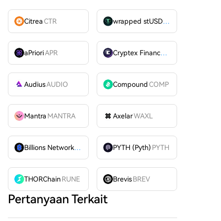
Citrea
CTR
wrapped stUSDT
WSTUSDT
aPriori
APR
Cryptex Finance
CTX
Audius
AUDIO
Compound
COMP
Mantra
MANTRA
Axelar
WAXL
Billions Network
BILL
PYTH (Pyth)
PYTH
THORChain
RUNE
Brevis
BREV
Pertanyaan Terkait