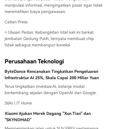
manipulasi informasi, mengingatkan pasar agar tidak
meremehkan biaya pengawasan.
Cailian Press
> Ulasan Pedas: Kebangkitan Intel kali ini berkat
jembatan Gedung Putih, ternyata membuat chip
tidak sebagus membangun koneksi.
Perusahaan Teknologi
ByteDance Rencanakan Tingkatkan Pengeluaran
Infrastruktur AI 25%, Skala Capai 200 Miliar Yuan
Terus tingkatkan investasi AI, belanja modal
berkembang sejalan dengan OpenAI dan Google.
36Kr | IT Home
Xiaomi Ajukan Merek Dagang "Xun Tian" dan
"SKYNOMAD"
Mempersiapkan jalan untuk SUV EREV pertamanya,