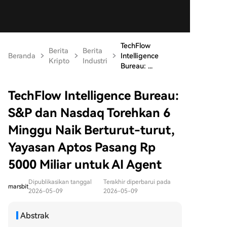
TechFlow
Berita
Berita
Beranda
Intelligence
Kripto
Industri
Bureau: ...
TechFlow Intelligence Bureau:
S&P dan Nasdaq Torehkan 6
Minggu Naik Berturut-turut,
Yayasan Aptos Pasang Rp
5000 Miliar untuk AI Agent
Dipublikasikan tanggal
Terakhir diperbarui pada
marsbit
2026-05-09
2026-05-09
Abstrak