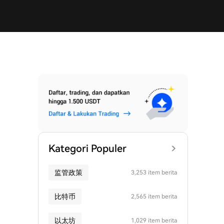
Kategori Populer
监管政策
3,253 item berita
比特币
2,565 item berita
以太坊
1,029 item berita