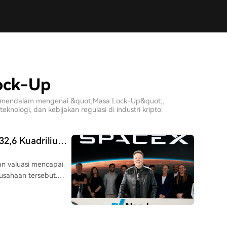
Lock-Up
sis mendalam mengenai &quot;Masa Lock-Up&quot;,
ologi, dan kebijakan regulasi di industri kripto.
32,6 Kuadriliun,
n valuasi mencapai
erusahaan tersebut.
rutama dari investor
am di hari pertama
. Analisis
 tidak didukung oleh