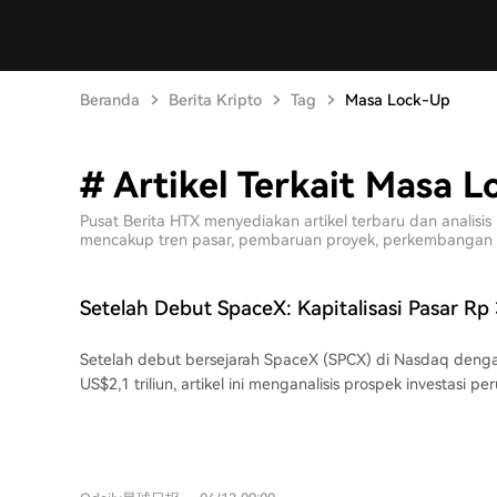
Beranda
Berita Kripto
Tag
Masa Lock-Up
# Artikel Terkait Masa 
Pusat Berita HTX menyediakan artikel terbaru dan anali
mencakup tren pasar, pembaruan proyek, perkembangan tekn
Setelah Debut SpaceX: Kapitalisasi Pasar Rp 
Masih Layak Dikejar?
Setelah debut bersejarah SpaceX (SPCX) di Nasdaq denga
US$2,1 triliun, artikel ini menganalisis prospek investasi p
Meski IPO-nya sukses dan mendapat sambutan antusias, te
ritel yang mendapat alokasi 20-30% saham, performa sah
dianggap belum sepenuhnya memenuhi ekspektasi pasar tertinggi
mengungkap tantangan utama: valuasi yang sangat besar