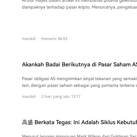
Arthur Hayes dalam artikel ini membahas potensi gelemb
Dalam Jumlah Besar?
1.0". Shan berpendapat bahwa tekanan politik akan mendorong Warsh ke jalur
lindung nilai terhadap inflasi. Namun, analis mengingatkan bahwa ekspektasi
dampaknya terhadap pasar kripto. Menurutnya, pengeluar
kedua dengan probabilitas yang sangat tinggi. Analisis in
kebijakan moneter dapat berubah cepat tergantung data
CAPEX) lebih menyerupai investasi real estat yang memb
Cantillon, di mana gelombang likuiditas besar-besaran p
indikator inflasi, ketenagakerjaan, dan pertumbuhan ekon
teknologi bernilai tinggi. Gelembung AI kemungkinan aka
melonjak dari $7T ke $20T, utang nasional hampir $30T) se
menentukan langkah Fed ke depan. *Ini bukan
perlambatan percepatan pengeluaran modal, yang memicu k
mendorong harga aset finansial, sementara harga komodit
krisis subprime mortgage 2008. Pemerintah diperkirakan
sejak 2022, komoditas mulai mengejar ketinggalan, menan
marsbit
Kemarin 06:53
dalam skala besar untuk menyelamatkan sektor AI yang ov
jangka panjang yang tertanam. Ketika "momen Lehman" be
pada akhirnya akan memberikan likuiditas berlebih bagi pasar k
gelembung mulai pecah, kemauan Warsh untuk tetap ber
memprediksi puncak gelembung AI terjadi pada 2027, d
menaikkan suku bunga dan mengetatkan anggaran diangg
signifikan di 2028. Bitcoin akan menemukan dasarnya saa
membuat krisis mata uang sebagai skenario yang paling mu
Akankah Badai Berikutnya di Pasar Saham A
modal AI dan mulai naik dalam tren jangka panjang, dido
Surat Utang AS? Minggu Depan Sangat Krusi
uang pemerintah yang masif. Ia menargetkan Bitcoin bisa
Pasar obligasi AS mengirimkan sinyal tekanan yang semakin
atau lebih. Selain Bitcoin, Hayes juga optimis pada Ether
lain, dengan pasar saham sebagai yang pertama terkena 
target kasar $5.000 pada akhir 2026, karena perannya seb
obligasi pemerintah AS jangka panjang melonjak tajam pe
penyelesaian untuk tokenisasi aset dunia nyata (RWA) di 
marsbit
2 hari yang lalu 13:17
imbal hasil obligasi 30 tahun mencapai level tertinggi seja
10 tahun keluar dari kisaran perdagangan yang dipertahan
Indeks volatilitas ICE BofA MOVE melonjak ke level tertingg
Pendorong utama kenaikan ini adalah keraguan pasar atas 
高盛 Berkata Tegas: Ini Adalah Siklus Kebut
Federal Reserve terkait penanganan inflasi. Kebutuhan lind
Terbesar dalam Sejarah Manusia, The Fed H
derivatif melonjak, dengan kemiringan opsi jual satu bulan
Menurut laporan mingguan Mark Wilson dari Goldman Sac