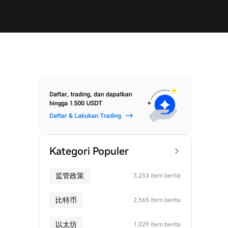
Kategori Populer
监管政策
3,253 item berita
比特币
2,565 item berita
以太坊
1,029 item berita