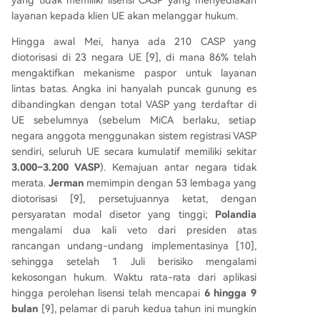
yang tidak memiliki lisensi CASP yang menyediakan
layanan kepada klien UE akan melanggar hukum.
Hingga awal Mei, hanya ada 210 CASP yang
diotorisasi di 23 negara UE [9], di mana 86% telah
mengaktifkan mekanisme paspor untuk layanan
lintas batas. Angka ini hanyalah puncak gunung es
dibandingkan dengan total VASP yang terdaftar di
UE sebelumnya (sebelum MiCA berlaku, setiap
negara anggota menggunakan sistem registrasi VASP
sendiri, seluruh UE secara kumulatif memiliki sekitar
3.000–3.200
VASP
). Kemajuan antar negara tidak
merata.
Jerman
memimpin dengan 53 lembaga yang
diotorisasi [9], persetujuannya ketat, dengan
persyaratan modal disetor yang tinggi;
Polandia
mengalami dua kali veto dari presiden atas
rancangan undang-undang implementasinya [10],
sehingga setelah 1 Juli berisiko mengalami
kekosongan hukum. Waktu rata-rata dari aplikasi
hingga perolehan lisensi telah mencapai
6 hingga 9
bulan
[9], pelamar di paruh kedua tahun ini mungkin