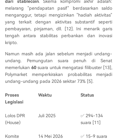
dari stablecoin
. Skema kompromi akhir adalah:
melarang "pendapatan pasif" berdasarkan saldo
menganggur, tetapi mengizinkan "hadiah aktivitas"
yang terkait dengan aktivitas substantif seperti
pembayaran, pinjaman, dll. [12]. Ini menarik garis
tengah antara stabilitas perbankan dan inovasi
kripto.
Namun masih ada jalan sebelum menjadi undang-
undang. Pemungutan suara penuh di Senat
memerlukan
60
suara untuk mengatasi filibuster [13],
Polymarket memperkirakan probabilitas menjadi
undang-undang pada 2026 sekitar 73% [5].
Proses
Waktu
Status
Legislasi
Lolos DPR
Juli 2025
✅ 294-134
(House)
suara [11]
Komite
14 Mei 2026
✅ 15-9 suara