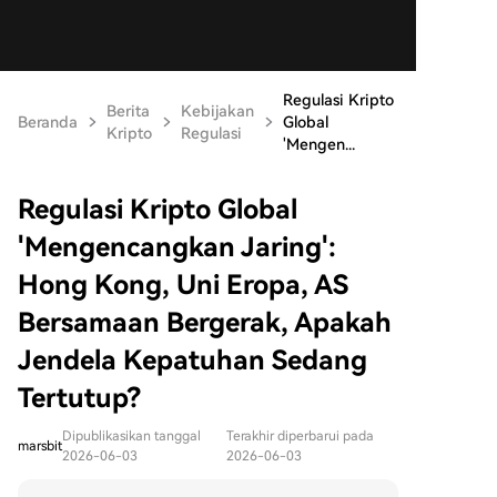
Regulasi Kripto
Berita
Kebijakan
Beranda
Global
Kripto
Regulasi
'Mengen...
Regulasi Kripto Global
'Mengencangkan Jaring':
Hong Kong, Uni Eropa, AS
Bersamaan Bergerak, Apakah
Jendela Kepatuhan Sedang
Tertutup?
Dipublikasikan tanggal
Terakhir diperbarui pada
marsbit
2026-06-03
2026-06-03