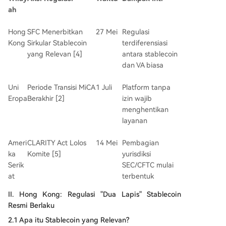
ah
Hong
SFC Menerbitkan
27 Mei
Regulasi
Kong
Sirkular Stablecoin
terdiferensiasi
yang Relevan [4]
antara stablecoin
dan VA biasa
Uni
Periode Transisi MiCA
1 Juli
Platform tanpa
Eropa
Berakhir [2]
izin wajib
menghentikan
layanan
Ameri
CLARITY Act Lolos
14 Mei
Pembagian
ka
Komite [5]
yurisdiksi
Serik
SEC/CFTC mulai
at
terbentuk
II. Hong Kong: Regulasi "Dua Lapis" Stablecoin
Resmi Berlaku
2.1 Apa itu Stablecoin yang Relevan?