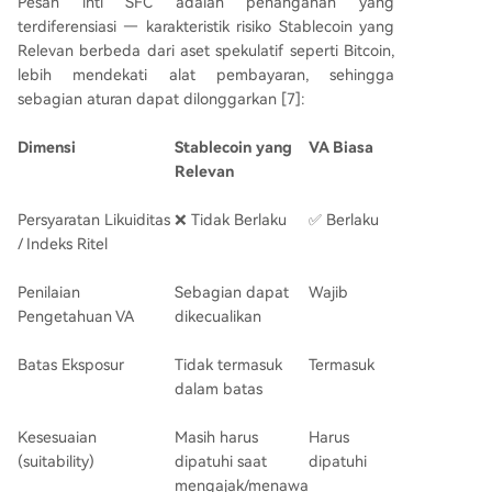
Pesan inti SFC adalah penanganan yang
terdiferensiasi — karakteristik risiko Stablecoin yang
Relevan berbeda dari aset spekulatif seperti Bitcoin,
lebih mendekati alat pembayaran, sehingga
sebagian aturan dapat dilonggarkan [7]:
Dimensi
Stablecoin yang
VA
Biasa
Relevan
Persyaratan Likuiditas
❌ Tidak Berlaku
✅ Berlaku
/ Indeks Ritel
Penilaian
Sebagian dapat
Wajib
Pengetahuan VA
dikecualikan
Batas Eksposur
Tidak termasuk
Termasuk
dalam batas
Kesesuaian
Masih harus
Harus
(suitability)
dipatuhi saat
dipatuhi
mengajak/menawa