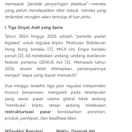
memasuki "periode penyaringan eksekusi"—mereka
*Amerika Serikat** membuat kemajuan legislatif
yang patuh mendapatkan tiket masuk, mereka yang
dengan CLARITY Act, yang telah disetujui oleh k
terlambat mungkin akan tertutup di luar pintu.
omite utama Senat. RUU ini bertujuan memperje
las pembagian kewenangan antara SEC dan CF
I. Tiga Sinyal, Arah yang Sama
TC serta mengatur stablecoin, termasuk kompro
Tahun 2024 hingga 2025 adalah "periode padat
mi tentang imbal hasil. Latar belakangnya adala
legislasi" untuk regulasi kripto: Peraturan Stablecoin
h pergeseran peran stablecoin menjadi infrastru
Hong Kong berlaku [1], MiCA Uni Eropa berlaku
ktur keuangan, dengan volume pembayaran ya
penuh [2], AS meloloskan undang-undang stablecoin
ng sangat besar. Tiga yurisdiksi tersebut, meski
federal pertama GENIUS Act [3]. Memasuki tahun
dengan pendekatan berbeda, bergerak ke arah
2026, aturan telah ditetapkan, pertanyaannya
yang sama: mengintegrasikan stablecoin ke dal
menjadi "siapa yang dapat mematuhi".
am sistem keuangan yang diatur. **Kemampuan
untuk mematuhi regulasi kini menjadi tiket masu
Dua minggu terakhir, tiga jalur regulasi independen
k utama ke pasar utama dunia
...
muncul bersamaan, mengarah pada kesimpulan
yang sama: pasar utama global tidak sedang
"membuka" kripto, tetapi sedang melakukan
restrukturisasi pasar
berdasarkan perizinan,
produk, penitipan, dan klasifikasi klien.
Wilay
Aksi Regulasi
Waktu
Dampak Inti