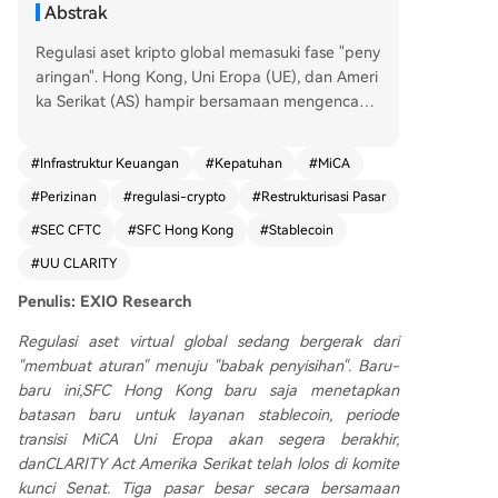
Abstrak
Regulasi aset kripto global memasuki fase "peny
aringan". Hong Kong, Uni Eropa (UE), dan Ameri
ka Serikat (AS) hampir bersamaan mengencang
kan aturan, menandai dimulainya "babak elimina
si" bagi penyedia layanan. **Hong Kong** mene
#
Infrastruktur Keuangan
#
Kepatuhan
#
MiCA
rapkan kerangka "regulasi dua lapis" untuk stabl
#
Perizinan
#
regulasi-crypto
#
Restrukturisasi Pasar
ecoin. Otoritas Moneter Hong Kong (HKMA) me
ngawasi penerbit, sementara Komisi Sekuritas d
#
SEC CFTC
#
SFC Hong Kong
#
Stablecoin
an Futures (SFC) mengatur perdagangan. Stabl
#
UU CLARITY
ecoin yang memenuhi syarat ("Relevant Stablec
oin") mendapat perlakuan berbeda, dianggap l
Penulis: EXIO
Research
ebih mirip alat pembayaran daripada aset spek
Regulasi aset virtual global sedang bergerak dari
ulatif. **Uni Eropa** akan mengakhiri masa transi
"membuat aturan" menuju "babak penyisihan". Baru-
si Markets in Crypto-Assets (MiCA) pada 1 Juli. S
baru ini,
SFC Hong Kong
baru saja menetapkan
etelahnya, platform yang tidak memiliki lisensi C
batasan baru untuk layanan stablecoin, periode
rypto-Asset Service Provider (CASP) harus berhe
transisi
MiCA Uni Eropa
akan segera berakhir,
nti melayani klien UE. Hanya sedikit dari ribuan
dan
CLARITY Act Amerika Serikat
telah lolos di komite
penyedia layanan sebelumnya yang telah mend
kunci Senat. Tiga pasar besar secara bersamaan
apatkan izin, menunjukkan proses seleksi ketat. *