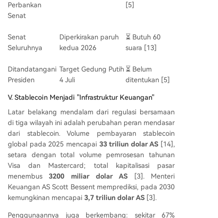
Perbankan
[5]
Senat
Senat
Diperkirakan paruh
⏳ Butuh 60
Seluruhnya
kedua 2026
suara [13]
Ditandatangani
Target Gedung Putih
⏳ Belum
Presiden
4 Juli
ditentukan [5]
V. Stablecoin Menjadi "Infrastruktur Keuangan"
Latar belakang mendalam dari regulasi bersamaan
di tiga wilayah ini adalah perubahan peran mendasar
dari stablecoin. Volume pembayaran stablecoin
global pada 2025 mencapai
33 triliun dolar AS
[14],
setara dengan total volume pemrosesan tahunan
Visa dan Mastercard; total kapitalisasi pasar
menembus
3200 miliar dolar AS
[3]. Menteri
Keuangan AS Scott Bessent memprediksi, pada 2030
kemungkinan mencapai
3,7 triliun dolar AS
[3].
Penggunaannya juga berkembang: sekitar 67%