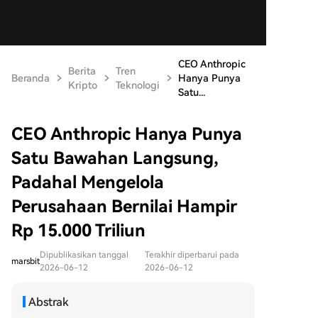
CEO Anthropic
Berita
Tren
Beranda
Hanya Punya
Kripto
Teknologi
Satu...
CEO Anthropic Hanya Punya
Satu Bawahan Langsung,
Padahal Mengelola
Perusahaan Bernilai Hampir
Rp 15.000 Triliun
Dipublikasikan tanggal
Terakhir diperbarui pada
marsbit
2026-06-12
2026-06-12
Abstrak