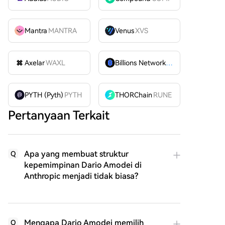
Mantra
MANTRA
Venus
XVS
Axelar
WAXL
Billions Network
BILL
PYTH (Pyth)
PYTH
THORChain
RUNE
Pertanyaan Terkait
Apa yang membuat struktur
Q
kepemimpinan Dario Amodei di
Anthropic menjadi tidak biasa?
Mengapa Dario Amodei memilih
Q