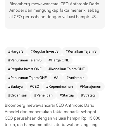
Bloomberg mewawancarai CEO Anthropic Dario
Amodei dan mengungkap fakta menarik: sebag
ai CEO perusahaan dengan valuasi hampir US$
1 triliun, ia hanya memiliki satu bawahan langsu
ng, yaitu kepala stafnya Avital Balwit. Semua eks
ekutif perusahaan lainnya melapor kepada kaka
knya, Presiden Daniela Amodei, yang menangan
i operasi sehari-hari. Struktur kepemimpinan ini s
#
Harga S
#
Regular Invest S
#
Kenaikan Tajam S
angat tidak biasa di industri teknologi, di mana
#
Penurunan Tajam S
#
Harga ONE
banyak CEO justru memperlebar rentang kendal
i mereka. Dario, berlatar belakang peneliti dan b
#
Regular Invest ONE
#
Kenaikan Tajam ONE
ukan manajer profesional, memilih struktur ini ag
#
Penurunan Tajam ONE
#
AI
#
Anthropic
ar dapat fokus pada tugas "zoom out": arah stra
#
Budaya
#
CEO
#
Kepemimpinan
#
Manajemen
tegis, penilaian penelitian, budaya organisasi, da
n pemikiran tentang dampak AI bagi peradaban
#
Organisasi
#
Penelitian
#
Startup
#
Strategi
manusia. Ia menghabiskan sekitar separuh wakt
Bloomberg mewawancarai CEO Anthropic Dario
unya untuk mempertahankan budaya Anthropic
Amodei dan menemukan fakta menarik: sebagai
melalui pertemuan rutin seluruh karyawan dan a
CEO perusahaan dengan valuasi hampir Rp 15.000
rtikel publik panjang. Pembagian kerja dengan
triliun, dia hanya memiliki satu bawahan langsung.
Daniela didasarkan pada keahlian yang saling m