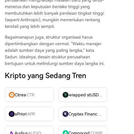
perusahaan menghadapi masalah baru yang terus-
menerus dan keputusan berisiko tinggi yang
membutuhkan lebih banyak penilaian tingkat tinggi
(seperti Anthropic), mungkin memerlukan rentang
kendali yang lebih sempit.
Bagaimanapun juga, struktur organisasi harus
dipertimbangkan dengan cermat. "Waktu manajer
adalah sumber daya yang paling langka," kata
Sadun. Idealnya, desain struktur perusahaan
bertujuan untuk melindungi sumber daya langka ini.
Kripto yang Sedang Tren
Citrea
CTR
wrapped stUSDT
WSTUSDT
aPriori
APR
Cryptex Finance
CTX
Audius
AUDIO
Compound
COMP