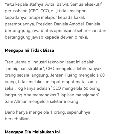
elengkapi. Dario ahli dalam penelitian, sementar
Yaitu kepala stafnya, Avital Balwit. Semua eksekutif
a Daniela berpengalaman dalam operasi dan m
perusahaan (CFO, CCO, dll.) tidak melapor
anajemen. Profesor Harvard Raffaella Sadun me
kepadanya, tetapi melapor kepada kakak
njelaskan bahwa rentang kendali CEO yang sem
perempuannya, Presiden Daniela Amodei. Daniela
pit seperti ini cocok untuk perusahaan seperti A
bertanggung jawab atas operasional sehari-hari dan
nthropic yang terus menghadapi masalah baru
bertanggung jawab kepada dewan direksi.
dan berisiko tinggi yang membutuhkan penilaia
n puncak. Intinya, struktur organisasi dirancang
Mengapa Ini Tidak Biasa
untuk melindungi waktu CEO sebagai sumber d
aya paling langka.
Tren utama di industri teknologi saat ini adalah
"pemipihan struktur", CEO mengelola lebih banyak
orang secara langsung. Jensen Huang mengelola 60
orang, tidak melakukan rapat empat mata sama
sekali, logikanya adalah "CEO mengelola 60 orang
langsung bisa memangkas 7 lapisan manajemen".
Sam Altman mengelola sekitar 6 orang.
Dario hanya mengelola 1 orang, sepenuhnya
berkebalikan.
Mengapa Dia Melakukan Ini