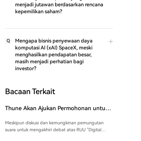
menjadi jutawan berdasarkan rencana
kepemilikan saham?
Mengapa bisnis penyewaan daya
Q
komputasi AI (xAI) SpaceX, meski
menghasilkan pendapatan besar,
masih menjadi perhatian bagi
investor?
Bacaan Terkait
Thune Akan Ajukan Permohonan untuk
Menggelar Pemungutan Suara atas RUU
Meskipun diskusi dan kemungkinan pemungutan
CLARITY Act pada September
suara untuk mengakhiri debat atas RUU "Digital
Asset Market Clarity Act" (CLARITY Act) ditunda