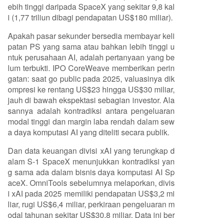
ebih tinggi daripada SpaceX yang sekitar 9,8 kal
i (1,77 triliun dibagi pendapatan US$180 miliar).
Apakah pasar sekunder bersedia membayar keli
patan PS yang sama atau bahkan lebih tinggi u
ntuk perusahaan AI, adalah pertanyaan yang be
lum terbukti. IPO CoreWeave memberikan perin
gatan: saat go public pada 2025, valuasinya dik
ompresi ke rentang US$23 hingga US$30 miliar,
jauh di bawah ekspektasi sebagian investor. Ala
sannya adalah kontradiksi antara pengeluaran
modal tinggi dan margin laba rendah dalam sew
a daya komputasi AI yang diteliti secara publik.
Dan data keuangan divisi xAI yang terungkap d
alam S-1 SpaceX menunjukkan kontradiksi yan
g sama ada dalam bisnis daya komputasi AI Sp
aceX. OmniTools sebelumnya melaporkan, divis
i xAI pada 2025 memiliki pendapatan US$3,2 mi
liar, rugi US$6,4 miliar, perkiraan pengeluaran m
odal tahunan sekitar US$30,8 miliar. Data ini ber