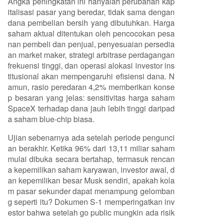
Angka peningkatan ini hanyalah perubahan kap
italisasi pasar yang beredar, tidak sama dengan
dana pembelian bersih yang dibutuhkan. Harga
saham aktual ditentukan oleh pencocokan pesa
nan pembeli dan penjual, penyesuaian persedia
an market maker, strategi arbitrase perdagangan
frekuensi tinggi, dan operasi alokasi investor ins
titusional akan mempengaruhi efisiensi dana. N
amun, rasio peredaran 4,2% memberikan konse
p besaran yang jelas: sensitivitas harga saham
SpaceX terhadap dana jauh lebih tinggi daripad
a saham blue-chip biasa.
Ujian sebenarnya ada setelah periode pengunci
an berakhir. Ketika 96% dari 13,11 miliar saham
mulai dibuka secara bertahap, termasuk rencan
a kepemilikan saham karyawan, investor awal, d
an kepemilikan besar Musk sendiri, apakah kola
m pasar sekunder dapat menampung gelomban
g seperti itu? Dokumen S-1 memperingatkan inv
estor bahwa setelah go public mungkin ada risik