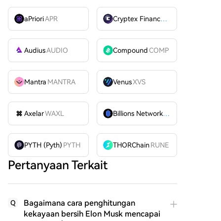
aPriori
APR
Cryptex Finance
CTX
Audius
AUDIO
Compound
COMP
Mantra
MANTRA
Venus
XVS
Axelar
WAXL
Billions Network
BILL
PYTH (Pyth)
PYTH
THORChain
RUNE
Pertanyaan Terkait
Bagaimana cara penghitungan
Q
kekayaan bersih Elon Musk mencapai