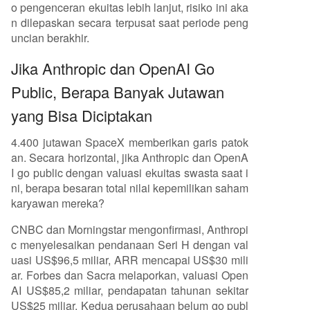
o pengenceran ekuitas lebih lanjut, risiko ini aka
n dilepaskan secara terpusat saat periode peng
uncian berakhir.
Jika Anthropic dan OpenAI Go
Public, Berapa Banyak Jutawan
yang Bisa Diciptakan
4.400 jutawan SpaceX memberikan garis patok
an. Secara horizontal, jika Anthropic dan OpenA
I go public dengan valuasi ekuitas swasta saat i
ni, berapa besaran total nilai kepemilikan saham
karyawan mereka?
CNBC dan Morningstar mengonfirmasi, Anthropi
c menyelesaikan pendanaan Seri H dengan val
uasi US$96,5 miliar, ARR mencapai US$30 mili
ar. Forbes dan Sacra melaporkan, valuasi Open
AI US$85,2 miliar, pendapatan tahunan sekitar
US$25 miliar. Kedua perusahaan belum go publ