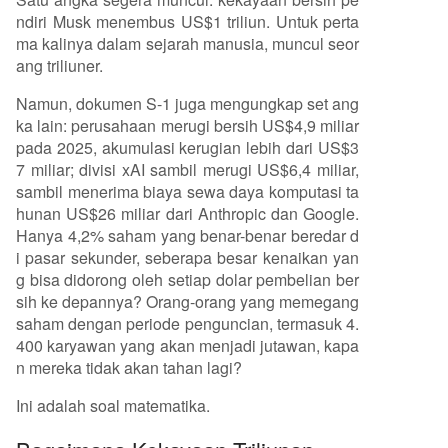
snis ini. Analisis membandingkan potensi kekaya
ndiri Musk menembus US$1 triliun. Untuk perta
an karyawan jika Anthropic dan OpenAI go publ
ma kalinya dalam sejarah manusia, muncul seor
ic, menunjukkan nilai yang jauh lebih tinggi dari
ang triliuner.
pada SpaceX karena struktur kepemilikan yang l
ebih tersebar, tetapi kelangsungan valuasi tingg
Namun, dokumen S-1 juga mengungkap set ang
i mereka di pasar publik masih belum teruji. Intin
ka lain: perusahaan merugi bersih US$4,9 miliar
ya, status triliuner Musk dan kekayaan karyawan
pada 2025, akumulasi kerugian lebih dari US$3
SpaceX sebagian besar masih di atas kertas, de
7 miliar; divisi xAI sambil merugi US$6,4 miliar,
ngan ujian sesungguhnya akan datang setelah
sambil menerima biaya sewa daya komputasi ta
periode lock-up
...
hunan US$26 miliar dari Anthropic dan Google.
Hanya 4,2% saham yang benar-benar beredar d
i pasar sekunder, seberapa besar kenaikan yan
g bisa didorong oleh setiap dolar pembelian ber
sih ke depannya? Orang-orang yang memegang
saham dengan periode penguncian, termasuk 4.
400 karyawan yang akan menjadi jutawan, kapa
n mereka tidak akan tahan lagi?
Ini adalah soal matematika.