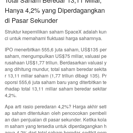
Hanya 4,2% yang Diperdagangkan
di Pasar Sekunder
Struktur kepemilikan saham SpaceX adalah kun
ci untuk memahami fluktuasi harga sahamnya.
IPO menerbitkan 555,6 juta saham, US$135 per
saham, mengumpulkan US$75 miliar, valuasi pe
rusahaan US$1,77 triliun. Berdasarkan valuasi y
ang dihitung mundur, total saham beredar sekita
r 13,11 miliar saham (1,77 triliun dibagi 135). Pr
oporsi 555,6 juta saham baru yang diterbitkan te
rhadap total 13,11 miliar saham beredar sekitar
4,2%.
Apa arti rasio peredaran 4,2%? Harga akhir seti
ap saham ditentukan oleh pencocokan pembeli
an dan penjualan di pasar sekunder. Ketika kola
m saham yang tersedia untuk diperdagangkan h
anya 4,2% dari total saham beredar, sedikit pem