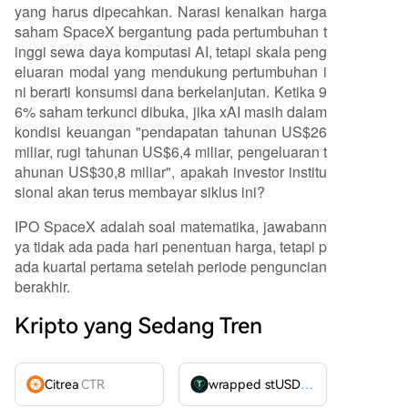
yang harus dipecahkan. Narasi kenaikan harga
saham SpaceX bergantung pada pertumbuhan t
inggi sewa daya komputasi AI, tetapi skala peng
eluaran modal yang mendukung pertumbuhan i
ni berarti konsumsi dana berkelanjutan. Ketika 9
6% saham terkunci dibuka, jika xAI masih dalam
kondisi keuangan "pendapatan tahunan US$26
miliar, rugi tahunan US$6,4 miliar, pengeluaran t
ahunan US$30,8 miliar", apakah investor institu
sional akan terus membayar siklus ini?
IPO SpaceX adalah soal matematika, jawabann
ya tidak ada pada hari penentuan harga, tetapi p
ada kuartal pertama setelah periode penguncian
berakhir.
Kripto yang Sedang Tren
Citrea
CTR
wrapped stUSDT
WSTUSDT