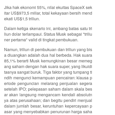
Jika hak ekonomi 55%, nilai ekuitas SpaceX sek
itar US$973,5 miliar, total kekayaan bersih mend
ekati US$1,5 triliun.
Dalam ketiga skenario ini, ambang batas satu tri
liun dolar terlampaui. Status Musk sebagai "triliu
ner pertama" valid di tingkat pembukuan.
Namun, triliun di pembukuan dan triliun yang bis
a diuangkan adalah dua hal berbeda. Hak suara
85,1% berarti Musk kemungkinan besar memeg
ang saham dengan hak suara super, yang likuidi
tasnya sangat buruk. Tiga faktor yang tumpang ti
ndih mengunci kemampuan pencairan: klausa p
eriode penguncian melarang penjualan segera
setelah IPO; pelepasan saham dalam skala bes
ar akan langsung mengancam kendali absolutn
ya atas perusahaan; dan begitu pendiri menjual
dalam jumlah besar, keruntuhan kepercayaan p
asar yang menyebabkan penurunan harga saha