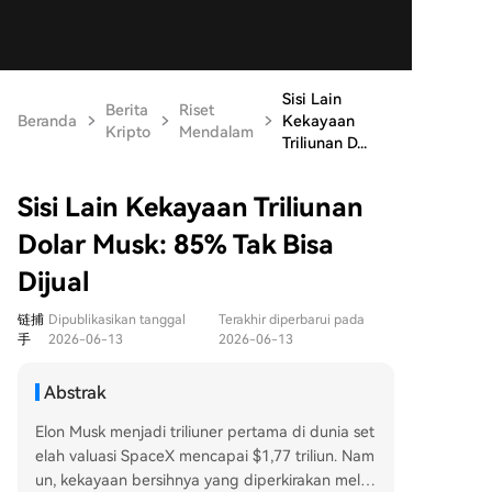
Sisi Lain
Berita
Riset
Beranda
Kekayaan
Kripto
Mendalam
Triliunan D...
Sisi Lain Kekayaan Triliunan
Dolar Musk: 85% Tak Bisa
Dijual
链捕
Dipublikasikan tanggal
Terakhir diperbarui pada
手
2026-06-13
2026-06-13
Abstrak
Elon Musk menjadi triliuner pertama di dunia set
elah valuasi SpaceX mencapai $1,77 triliun. Nam
un, kekayaan bersihnya yang diperkirakan mela