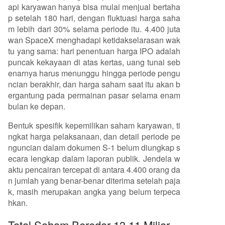
api karyawan hanya bisa mulai menjual bertaha
p setelah 180 hari, dengan fluktuasi harga saha
m lebih dari 30% selama periode itu. 4.400 juta
wan SpaceX menghadapi ketidakselarasan wak
tu yang sama: hari penentuan harga IPO adalah
puncak kekayaan di atas kertas, uang tunai seb
enarnya harus menunggu hingga periode pengu
ncian berakhir, dan harga saham saat itu akan b
ergantung pada permainan pasar selama enam
bulan ke depan.
Bentuk spesifik kepemilikan saham karyawan, ti
ngkat harga pelaksanaan, dan detail periode pe
nguncian dalam dokumen S-1 belum diungkap s
ecara lengkap dalam laporan publik. Jendela w
aktu pencairan tercepat di antara 4.400 orang da
n jumlah yang benar-benar diterima setelah paja
k, masih merupakan angka yang belum terpeca
hkan.
Total Saham Beredar 13,11 Miliar,