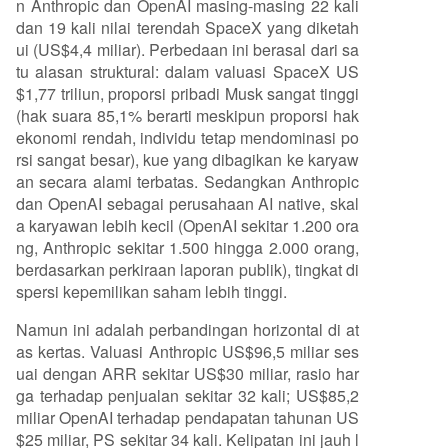
n Anthropic dan OpenAI masing-masing 22 kali
dan 19 kali nilai terendah SpaceX yang diketah
ui (US$4,4 miliar). Perbedaan ini berasal dari sa
tu alasan struktural: dalam valuasi SpaceX US
$1,77 triliun, proporsi pribadi Musk sangat tinggi
(hak suara 85,1% berarti meskipun proporsi hak
ekonomi rendah, individu tetap mendominasi po
rsi sangat besar), kue yang dibagikan ke karyaw
an secara alami terbatas. Sedangkan Anthropic
dan OpenAI sebagai perusahaan AI native, skal
a karyawan lebih kecil (OpenAI sekitar 1.200 ora
ng, Anthropic sekitar 1.500 hingga 2.000 orang,
berdasarkan perkiraan laporan publik), tingkat di
spersi kepemilikan saham lebih tinggi.
Namun ini adalah perbandingan horizontal di at
as kertas. Valuasi Anthropic US$96,5 miliar ses
uai dengan ARR sekitar US$30 miliar, rasio har
ga terhadap penjualan sekitar 32 kali; US$85,2
miliar OpenAI terhadap pendapatan tahunan US
$25 miliar, PS sekitar 34 kali. Kelipatan ini jauh l