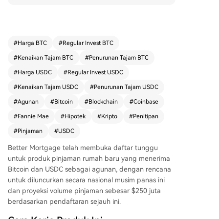
Fannie Mae, menjadikannya instrumen keuanga
n standar. Pinjaman pertama telah diberikan ke
pada pasangan di Michigan. Berbeda dengan p
injaman berbasis margin, aset kripto yang dijami
#
Harga BTC
#
Regular Invest BTC
nkan tidak akan dilikuidasi meskipun harganya t
#
Kenaikan Tajam BTC
#
Penurunan Tajam BTC
urun selama masa pinjaman. Produk ini direncan
akan diluncurkan secara nasional musim panas i
#
Harga USDC
#
Regular Invest USDC
ni dengan perkiraan volume pinjaman $250 juta,
#
Kenaikan Tajam USDC
#
Penurunan Tajam USDC
dan di masa depan akan diperluas untuk menca
#
Agunan
#
Bitcoin
#
Blockchain
#
Coinbase
kup aset digital lainnya seperti saham yang dito
kenisasi.
#
Fannie Mae
#
Hipotek
#
Kripto
#
Penitipan
#
Pinjaman
#
USDC
Better Mortgage telah membuka daftar tunggu
untuk produk pinjaman rumah baru yang menerima
Bitcoin dan USDC sebagai agunan, dengan rencana
untuk diluncurkan secara nasional musim panas ini
dan proyeksi volume pinjaman sebesar $250 juta
berdasarkan pendaftaran sejauh ini.