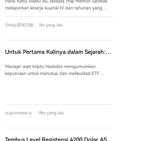
Pada Rabu waktu AS, raksasa chip memori Sandisk
8% Pasca-Pasar?
melaporkan kinerja kuartal IV dan tahunan yang
mencetak rekor. Pendapatan kuartalan melonjak
372% menjadi USD 8,97 miliar, laba per saham (EPS)
Odaily星球日报
2m yang lalu
disesuaikan mencapai USD 39,25, dan margin laba
kotor disesuaikan mencapai 84,6%. Secara tahunan,
pendapatan naik 175% menjadi USD 20,25 miliar.
Namun, saham Sandisk anjlok hampir 8% dalam
Untuk Pertama Kalinya dalam Sejarah:
perdagangan setelah jam pasar. Penyebab
ETF yang Memperdagangkan Bitcoin di
utamanya adalah panduan pendapatan untuk
Manajer aset kripto Hashdex mengumumkan
Pasar Spot Memutuskan untuk Ditutup!
kuartal berikutnya (USD 10,3-10,8 miliar, rata-rata
keputusan untuk menutup dan melikuidasi ETF
USD 10,55 miliar) yang berada di bawah ekspektasi
Hashdex Bitcoin (DEFI) yang diperdagangkan di AS.
pasar (USD 11,16 miliar). Pasar khawatir akselerasi
Ini menjadikan DEFI sebagai ETF spot bitcoin
pertumbuhan perusahaan mungkin mulai melambat,
pertama yang ditutup di AS. Berdasarkan dokumen
meskipun kinerja saat ini sangat kuat. Struktur
yang diajukan ke SEC, aset yang dikelola dana
pendapatan menunjukkan transformasi: bisnis pusat
tersebut per 30 Juli 2026 bernilai sekitar $14,7 juta.
data menjadi mesin pertumbuhan utama, meroket
cryptonews.ru
18m yang lalu
Hashdex menyatakan keputusan likuidasi didasarkan
1.298% secara tahunan dan kini menyumbang 33%
pada evaluasi faktor seperti ukuran dana, likuiditas,
pendapatan. Bisnis edge computing tetap menjadi
biaya operasional, permintaan investor, dan strategi
sumber pendapatan terbesar dengan pertumbuhan
produk perusahaan. Rencana likuidasi menyebutkan
Tembus Level Resistensi 4200 Dolar AS!
392%. Satu-satunya kelemahan adalah segmen