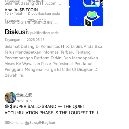
akan jauh lebih sulit untuk dikendalikan.
Ruang Crypto Dalam beberapa
Tayangan
2024.04.01
Selamat datang di HTX.com!
tahun terakhir, pasar
Kami telah membuat
Apa Itu $BITCOIN
cryptocurrency telah
10.8k Total
Dipublikasikan pada
pembelian Bitcoin (BTC)
menyaksikan peningkatan
menjadi mudah dan nyaman.
Tayangan
2024.12.12
EMAS DIGITAL ($BITCOIN):
popularitas koin meme,
Ikuti panduan langkah demi
Analisis Komprehensif
menarik minat tidak hanya dari
Diskusi
langkah kami untuk memulai
329 Total
Dipublikasikan pada
Pengenalan EMAS DIGITAL
para pedagang, tetapi juga
perjalanan kripto
($BITCOIN) EMAS DIGITAL
Tayangan
2025.05.13
mereka yang mencari
Anda.Langkah 1: Buat Akun
($BITCOIN) adalah proyek
Selamat Datang Di Komunitas HTX. Di Sini, Anda Bisa
keterlibatan komunitas dan
HTX AndaGunakan alamat
berbasis blockchain yang
Terus Mendapatkan Informasi Terbaru Tentang
nilai hiburan. Di antara token
email atau nomor ponsel Anda
beroperasi di jaringan Solana,
Perkembangan Platform Terkini Dan Mendapatkan
unik ini adalah
untuk mendaftar akun gratis di
yang bertujuan untuk
Akses Ke Wawasan Pasar Profesional. Pendapat
HarryPotterObamaSonic10Inu
HTX. Rasakan perjalanan
menggabungkan karakteristik
Pengguna Mengenai Harga BTC (BTC) Disajikan Di
(ERC-20), sebuah proyek
pendaftaran yang mudah dan
logam mulia tradisional dengan
Bawah Ini.
menarik yang memadukan
buka semua fitur.Dapatkan
inovasi teknologi
referensi budaya ke dalam
Akun SayaLangkah 2: Buka Beli
terdesentralisasi. Meskipun
dunia cryptocurrency. Artikel ini
Kripto, lalu Pilih Metode
berbagi nama dengan Bitcoin,
membahas aspek-aspek kunci
金融之舵
Pembayaran AndaKartu
yang sering disebut sebagai
dari
Kredit/Debit: Gunakan Visa
2026-8-6
“emas digital” karena
HarryPotterObamaSonic10Inu,
🟢 $SUPER $ALLO $BAND — THE QUIET
atau Mastercard Anda untuk
persepsinya sebagai
menjelajahi mekanismenya,
membeli Bitcoin (BTC) secara
ACCUMULATION PHASE IS THE LOUDEST TELL
penyimpan nilai, EMAS DIGITAL
etos yang digerakkan oleh
instan.Saldo: Gunakan dana
IN THE MARKET 💥 📌 Three names climbing in
adalah token terpisah yang
komunitas, dan keterlibatannya
Komentar
Suka
Bagikan
dari saldo akun HTX Anda
unison isn't noise — it's the market speaking in
dirancang untuk menciptakan
dengan lanskap crypto yang