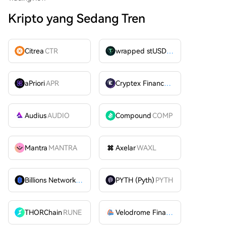
Kripto yang Sedang Tren
Citrea
CTR
wrapped stUSDT
WSTUSDT
aPriori
APR
Cryptex Finance
CTX
Audius
AUDIO
Compound
COMP
Mantra
MANTRA
Axelar
WAXL
Billions Network
BILL
PYTH (Pyth)
PYTH
THORChain
RUNE
Velodrome Finance
VELODROME