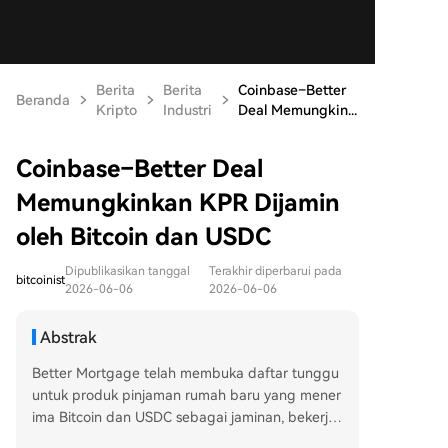
Berita
Berita
Coinbase–Better
Beranda
Kripto
Industri
Deal Memungkin...
Coinbase–Better Deal
Memungkinkan KPR Dijamin
oleh Bitcoin dan USDC
Dipublikasikan tanggal
Terakhir diperbarui pada
bitcoinist
2026-06-06
2026-06-06
Abstrak
Better Mortgage telah membuka daftar tunggu
untuk produk pinjaman rumah baru yang mener
ima Bitcoin dan USDC sebagai jaminan, bekerja
sama dengan Coinbase. Produk ini dijamin oleh