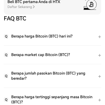
Beli BTC pertama Anda di HTX
Daftar Sekarang
FAQ BTC
Berapa harga Bitcoin (BTC) hari ini?
Q
Berapa market cap Bitcoin (BTC)?
Q
Berapa jumlah pasokan Bitcoin (BTC) yang
Q
beredar?
Berapa harga tertinggi sepanjang masa Bitcoin
Q
(BTC)?