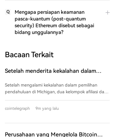
Mengapa persiapan keamanan
Q
pasca-kuantum (post-quantum
security) Ethereum disebut sebagai
bidang unggulannya?
Bacaan Terkait
Setelah menderita kekalahan dalam
pemilihan pendahuluan, PAC kripto
Setelah mengalami kekalahan dalam pemilihan
investasikan $1,5 juta dalam 3 ajang
pendahuluan di Michigan, dua kelompok afiliasi dari
pemilihan di negara bagian AS
komite aksi politik (PAC) Fairshake yang didukung
perusahaan kripto mengungkapkan pengeluaran
cointelegraph
9m yang lalu
lebih dari $1,5 juta untuk media. Dana ini digunakan
mendukung kandidat Partai Republik dan Demokrat
di Florida, Alaska, dan Wyoming, yang banyak di
antaranya pernah mendukung RUU CLARITY. Di
Perusahaan yang Mengelola Bitcoin