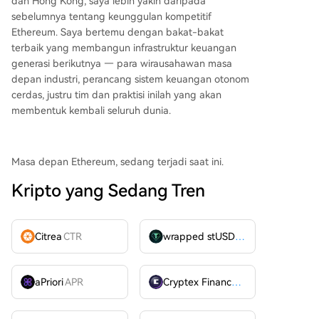
dan Hong Kong, saya lebih yakin daripada
sebelumnya tentang keunggulan kompetitif
Ethereum. Saya bertemu dengan bakat-bakat
terbaik yang membangun infrastruktur keuangan
generasi berikutnya — para wirausahawan masa
depan industri, perancang sistem keuangan otonom
cerdas, justru tim dan praktisi inilah yang akan
membentuk kembali seluruh dunia.
Masa depan Ethereum, sedang terjadi saat ini.
Kripto yang Sedang Tren
Citrea
CTR
wrapped stUSDT
WSTUSDT
aPriori
APR
Cryptex Finance
CTX