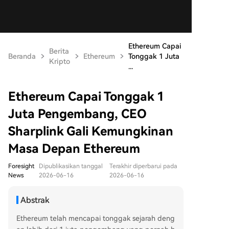
Ethereum Capai
Berita
Beranda
Ethereum
Tonggak 1 Juta
Kripto
...
Ethereum Capai Tonggak 1
Juta Pengembang, CEO
Sharplink Gali Kemungkinan
Masa Depan Ethereum
Foresight
Dipublikasikan tanggal
Terakhir diperbarui pada
News
2026-06-16
2026-06-16
Abstrak
Ethereum telah mencapai tonggak sejarah deng