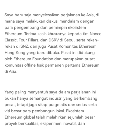
reum juga memimpin dalam kesiapan keamana
n pasca-kuantum, dengan rencana migrasi men
Saya baru saja menyelesaikan perjalanan ke Asia, di
yeluruh yang menargetkan penyelesaian sekitar
mana saya melakukan diskusi mendalam dengan
tahun 2029. Keunggulan kompetitifnya diperkua
para pengembang dan pemimpin ekosistem
t oleh tiga pilar: **netralitas tepercaya** (diduku
Ethereum. Terima kasih khususnya kepada tim Nonce
ng oleh >900.000 validator), **arsitektur modula
Classic, Four Pillars, dan DSRV di Seoul, serta rekan-
r** yang menghubungkan berbagai Rollup, dan
rekan di SNZ, dan juga Pusat Komunitas Ethereum
**budaya ekosistem** yang dikembangkan oleh
Hong Kong yang baru dibuka. Pusat ini didukung
peneliti dan standar terkemuka. EVM dan Solidit
oleh Ethereum Foundation dan merupakan pusat
y telah menjadi standar universal, memungkinka
komunitas offline fisik permanen pertama Ethereum
n interoperabilitas di ratusan ja
...
di Asia.
Yang paling menyentuh saya dalam perjalanan ini
bukan hanya semangat industri yang berkembang
pesat, tetapi juga sikap pragmatis dan serius serta
visi besar para pembangun lokal. Ekosistem
Ethereum global telah melahirkan sejumlah besar
proyek berkualitas, eksperimen inovatif, dan