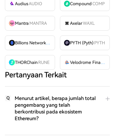
Audius
AUDIO
Compound
COMP
Mantra
MANTRA
Axelar
WAXL
Billions Network
BILL
PYTH (Pyth)
PYTH
THORChain
RUNE
Velodrome Finance
VELODROME
Pertanyaan Terkait
Menurut artikel, berapa jumlah total
Q
pengembang yang telah
berkontribusi pada ekosistem
Ethereum?