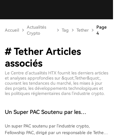
Actualités
Page
Accueil
Tag
Tether
Crypto
4
# Tether Articles
associés
Le Centre d'actualités HTX fournit les derniers articles
et analyses approfondies sur &quot;Tether&quot;,
couvrant les tendances du marché, les mises à jour
des projets, les développements technologiques et
les politiques réglementaires dans l'industrie crypto.
Un Super PAC Soutenu par les
Cryptomonnaies Lance une Campagne
Un super PAC soutenu par l'industrie crypto,
de Soutien pour les Élections de Mi-
Fellowship PAC, dirigé par un responsable de Tether,