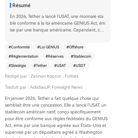
Résumé
En 2026, Tether a lancé l'USAT, une monnaie sta
ble conforme à la loi américaine GENIUS Act, ém
ise par une banque américaine. Cependant, cett
e initiative est analysée comme une stratégie pe
rmettant à son produit principal, l'USDT (d'une c
#
Conformité
#
Loi GENIUS
#
Offshore
apitalisation de plus de 1830 milliards de dollar
#
Réglementation
#
Réserves
#
Stablecoin
s), de rester durablement hors du cadre réglem
entaire américain. L'USAT sert de façade « confo
#
Stratégie
#
Tether
#
USAT
#
USDT
rme » aux États-Unis, avec des réserves auditée
Rédigé par : Zennon Kapron , Forbes
s et une structure supervisée. En revanche, l'USD
T continue d'être émis offshore, avec des réserv
Traduit par : AididiaoJP, Foresight News
es contenant des actifs comme de l'or et du Bitc
oin, interdits par la loi GENUS. Cette structure gé
En janvier 2026, Tether a fait quelque chose qui
nère des profits élevés pour Tether mais l'empêc
semblait être une concession. Elle a lancé l’USAT, un
herait de se conformer pleinement. L'article souli
stablecoin américain natif, conçu spécifiquement
gne que l'USDT est systémique dans de nombre
pour être conforme aux règles fédérales du GENIUS
uses économies émergentes, servant d'outil d'ép
Act, émis par une banque agréée aux États-Unis et
argne et de paiement. Le double système crée
supervisé par un dépositaire agréé à Washington.