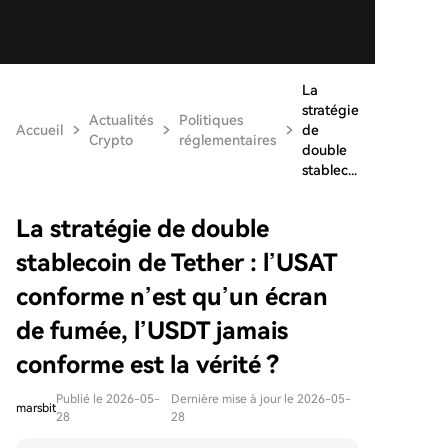
La
stratégie
Actualités
Politiques
Accueil
de
Crypto
réglementaires
double
stablec...
La stratégie de double
stablecoin de Tether : l’USAT
conforme n’est qu’un écran
de fumée, l’USDT jamais
conforme est la vérité ?
Publié le 2026-05-
Dernière mise à jour le 2026-05-
marsbit
28
28