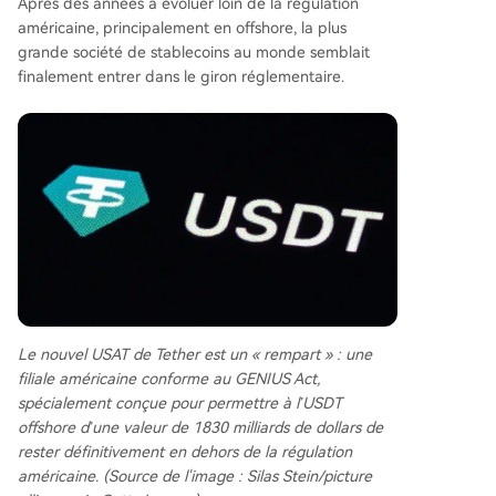
une séparation : l'USAT adressera le marché rég
Après des années à évoluer loin de la régulation
ulé américain, tandis que l'USDT conservera sa b
américaine, principalement en offshore, la plus
ase internationale hors de la supervision des Éta
grande société de stablecoins au monde semblait
ts-Unis. D'ici 2028, les plateformes américaines
finalement entrer dans le giron réglementaire.
devront supprimer les stablecoins non conforme
s, ce qui achèvera cette séparation planifiée. Tet
her est également devenu un important détente
ur de dette du Trésor américain via l'USDT, acce
ntuant la dépendance des États-Unis envers un
e entité qu'il ne régule pas. En somme, l'USAT
n'est pas le signe que Tether se conforme, mais
un mécanisme permettant à l'USDT de rester in
définiment hors de portée réglementaire, posan
t la question des implicat
...
Le nouvel USAT de Tether est un « rempart » : une
filiale américaine conforme au GENIUS Act,
spécialement conçue pour permettre à l’USDT
offshore d’une valeur de 1830 milliards de dollars de
rester définitivement en dehors de la régulation
américaine. (Source de l'image : Silas Stein/picture