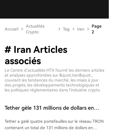
Actualités
Page
Accueil
Tag
Iran
Crypto
2
# Iran Articles
associés
Le Centre d'actualités HTX fournit les derniers articles
et analyses approfondies sur &quot;Iran&quot;,
couvrant les tendances du marché, les mises à jour
des projets, les développements technologiques et
les politiques réglementaires dans l'industrie crypto.
Tether gèle 131 millions de dollars en
USDT liés à des adresses iraniennes sous
Tether a gelé quatre portefeuilles sur le réseau TRON
sanctions américaines sur TRON
contenant un total de 131 millions de dollars en