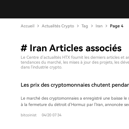
Accueil
Actualités Crypto
Tag
Iran
Page 4
# Iran Articles associés
Le Centre d'actualités HTX fournit les derniers articles et
tendances du marché, les mises à jour des projets, les dé
dans l'industrie crypto.
Les prix des cryptomonnaies chutent penda
alors que l'Iran ferme à nouveau le détroit 
Le marché des cryptomonnaies a enregistré une baisse le s
à la fermeture du détroit d'Hormuz par l'Iran, annoncée s
sa réouverture. Cette décision a inversé l'élan haussier des
bitcoinist
04/20 07:34
cryptos, qui avaient initialement réagi positivement à la ré
est retombé sous les 76 000 $ après avoir atteint un plus 