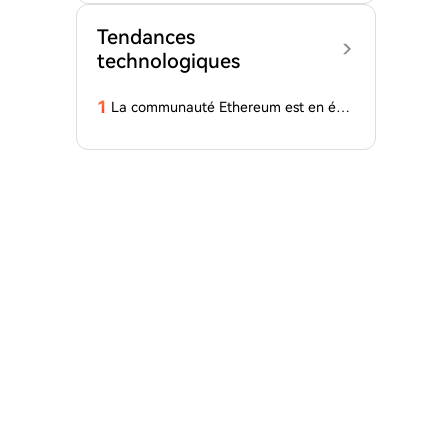
Tendances
technologiques
1
La communauté Ethereum est en ébu
llition ! Lequel a intérêt à défendre le
projet EIP-8363 ?