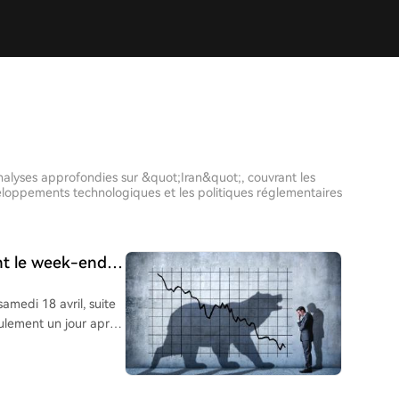
 analyses approfondies sur &quot;Iran&quot;, couvrant les
veloppements technologiques et les politiques réglementaires
nt le week-end
d'Hormuz
amedi 18 avril, suite
eulement un jour après
 marchés financiers et
ouverture. Le Bitcoin
haut de 10 semaines à