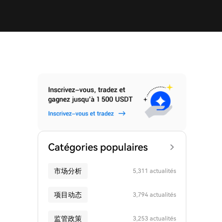
Catégories populaires
市场分析
5,311 actualités
项目动态
3,794 actualités
监管政策
3,253 actualités