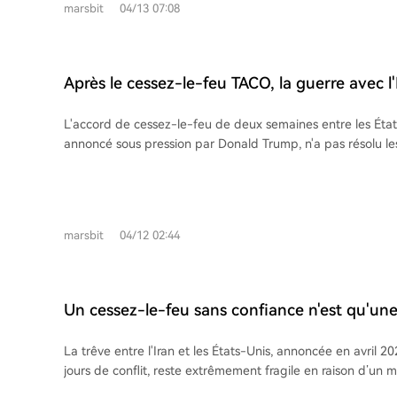
marsbit
04/13 07:08
envisagés, le plus probable étant une impasse prolongée 
avec des prix du pétrole entre 95 et 120 dollars. Le blocus 
prolonger la guerre et destabiliser davantage le marché é
Après le cessez-le-feu TACO, la guerre avec l'
mise en pause
L'accord de cessez-le-feu de deux semaines entre les États-
annoncé sous pression par Donald Trump, n'a pas résolu l
fondamentaux du conflit. Alors que les marchés financiers
rassurés, les questions clés telles que le programme nucléair
du détroit d'Hormuz et les sanctions restent non abordées. 
renforcé son emprise sur le détroit et pourrait imposer des
marsbit
04/12 02:44
pétroliers, maintenant les prix de l'énergie élevés. Les divis
républicain et les pressions économiques ont contraint Tr
trêve, mais les désaccords persistent sur les conditions réel
progrès substantiel, le conflit risque de reprendre, avec 
Un cessez-le-feu sans confiance n'est qu'un
géopolitiques et économiques durables.
La trêve entre l'Iran et les États-Unis, annoncée en avril 
jours de conflit, reste extrêmement fragile en raison d’un 
confiance entre les deux parties. L’article retrace l’origin