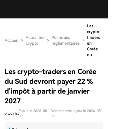
Les
crypto-
Actualités
Politiques
traders
Accueil
Crypto
réglementaires
en
Corée
du...
Les crypto-traders en Corée
du Sud devront payer 22 %
d'impôt à partir de janvier
2027
Publié le 2026-05-
Dernière mise à jour le 2026-05-
bitcoinist
09
09