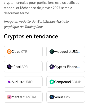
cryptomonnaies pour particuliers les plus actifs au
monde, et l'échéance de janvier 2027 semble
désormais ferme.
Image en vedette de WorldStrides Australia
,
graphique de TradingView
Cryptos en tendance
Citrea
CTR
wrapped stUSDT
WSTUSDT
aPriori
APR
Cryptex Finance
CTX
Audius
AUDIO
Compound
COMP
Mantra
MANTRA
Venus
XVS