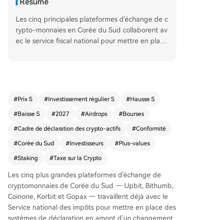
Résumé
Les cinq principales plateformes d'échange de c
rypto-monnaies en Corée du Sud collaborent av
ec le service fiscal national pour mettre en place
des systèmes de déclaration, en prévision de l'a
pplication d'une nouvelle taxe à partir de janvier
2027. Le gouvernement a confirmé que cette im
position, longtemps débattue et reportée, sera
mise en œuvre comme prévu. À partir de cette
#
Prix S
#
Investissement régulier S
#
Hausse S
date, les profits annuels issus des crypto-actifs d
#
Baisse S
#
2027
#
Airdrops
#
Bourses
épassant 2,5 millions de wons (environ 1 800 $)
seront soumis à un impôt de 20%, auquel s'ajout
#
Cadre de déclaration des crypto-actifs
#
Conformité
e une taxe sur le revenu local de 2%, portant le t
#
Corée du Sud
#
Investisseurs
#
Plus-values
aux global à 22%. Cette mesure concernera envi
#
Staking
#
Taxe sur la Crypto
ron 13,26 millions d'investisseurs. Les transaction
s réalisées à l'étranger seront surveillées via des
Les cinq plus grandes plateformes d'échange de
accords internationaux de déclaration. Des règle
cryptomonnaies de Corée du Sud — Upbit, Bithumb,
s spécifiques concernant les revenus provenant
Coinone, Korbit et Gopax — travaillent déjà avec le
du staking, des airdrops et du prêt doivent enco
Service national des impôts pour mettre en place des
re être publiées. Le marché sud-coréen, très act
systèmes de déclaration en amont d'un changement