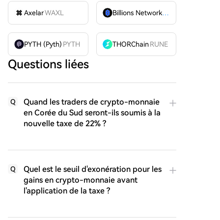
Axelar
WAXL
Billions Network
BILL
PYTH (Pyth)
PYTH
THORChain
RUNE
Questions liées
Quand les traders de crypto-monnaie
Q
en Corée du Sud seront-ils soumis à la
nouvelle taxe de 22% ?
Quel est le seuil d'exonération pour les
Q
gains en crypto-monnaie avant
l'application de la taxe ?