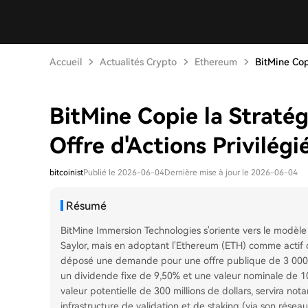
Accueil
Actualités Crypto
Ethereum
BitMine Copi
BitMine Copie la Stratég
Offre d'Actions Privilég
bitcoinist
Publié le 2026-06-04
Dernière mise à jour le 2026-06-04
Résumé
BitMine Immersion Technologies s'oriente vers le modèle 
Saylor, mais en adoptant l'Ethereum (ETH) comme actif de
déposé une demande pour une offre publique de 3 000 00
un dividende fixe de 9,50% et une valeur nominale de 10
valeur potentielle de 300 millions de dollars, servira n
infrastructure de validation et de staking (via son rése