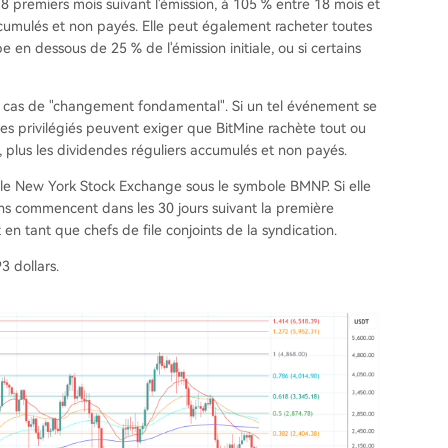
premiers mois suivant l'émission, à 105 % entre 18 mois et
accumulés et non payés. Elle peut également racheter toutes
mbe en dessous de 25 % de l'émission initiale, ou si certains
n cas de "changement fondamental". Si un tel événement se
ires privilégiés peuvent exiger que BitMine rachète tout ou
 plus les dividendes réguliers accumulés et non payés.
r le New York Stock Exchange sous le symbole BMNP. Si elle
ions commencent dans les 30 jours suivant la première
n tant que chefs de file conjoints de la syndication.
3 dollars.