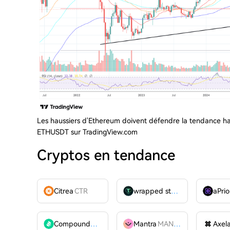
Les haussiers d'Ethereum doivent défendre la tendance hau
ETHUSDT sur TradingView.com
Cryptos en tendance
Citrea
CTR
wrapped stUSDT
WSTUSDT
aPrio
Compound
COMP
Mantra
MANTRA
Axel