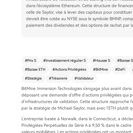
dans l'écosystème Ethereum. Cette structure de financem
celle de Saylor, vise à lever des capitaux pour constituer 
devrait être cotée au NYSE sous le symbole BMNP, com
paiement des dividendes et des options de rachat par la
#
Prix S
#
Investissement régulier S
#
Hausse S
#
Baisse S
#
Baisse ETH
#
Actions Privilégiées
#
BitMine
#
DeFi
#
Stratégie
#
Trésorerie
#
Validateur
BitMine Immersion Technologies s'engage plus avant dans l'
déposant une demande d'offre d'actions privilégiées qui p
d'infrastructures de validation. Cette structure rapproche
par la stratégie de Michael Saylor, mais avec l'ETH plutôt q
L'entreprise basée à Norwalk, dans le Connecticut, a déclaré
Privilégiées Perpétuelles de Série A à 9,50 % dans le cadre d
valeurs mobilières. Les actions privilégiées ont un montant