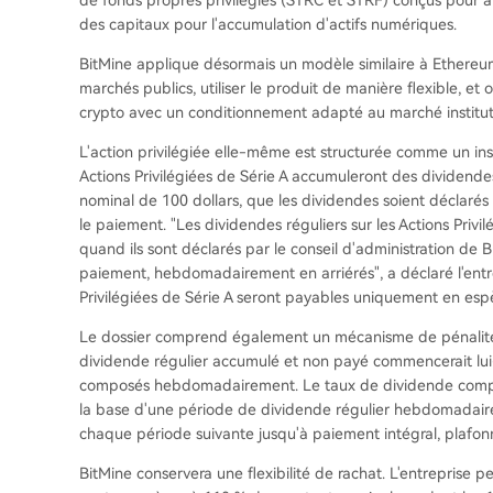
de fonds propres privilégiés (STRC et STRF) conçus pour at
des capitaux pour l'accumulation d'actifs numériques.
BitMine applique désormais un modèle similaire à Ethereum
marchés publics, utiliser le produit de manière flexible, et 
crypto avec un conditionnement adapté au marché institut
L'action privilégiée elle-même est structurée comme un in
Actions Privilégiées de Série A accumuleront des dividende
nominal de 100 dollars, que les dividendes soient déclarés
le paiement. "Les dividendes réguliers sur les Actions Privil
quand ils sont déclarés par le conseil d'administration de
paiement, hebdomadairement en arriérés", a déclaré l'entrep
Privilégiées de Série A seront payables uniquement en esp
Le dossier comprend également un mécanisme de pénalité s
dividende régulier accumulé et non payé commencerait l
composés hebdomadairement. Le taux de dividende composé
la base d'une période de dividende régulier hebdomadair
chaque période suivante jusqu'à paiement intégral, plafon
BitMine conservera une flexibilité de rachat. L'entreprise pe