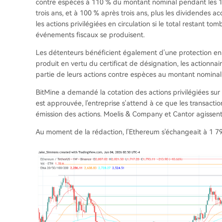
contre espèces à 110 % du montant nominal pendant les 18 
trois ans, et à 100 % après trois ans, plus les dividendes 
les actions privilégiées en circulation si le total restant to
événements fiscaux se produisent.
Les détenteurs bénéficient également d'une protection e
produit en vertu du certificat de désignation, les actionna
partie de leurs actions contre espèces au montant nominal,
BitMine a demandé la cotation des actions privilégiées su
est approuvée, l'entreprise s'attend à ce que les transact
émission des actions. Moelis & Company et Cantor agissent e
Au moment de la rédaction, l'Ethereum s'échangeait à 1 79