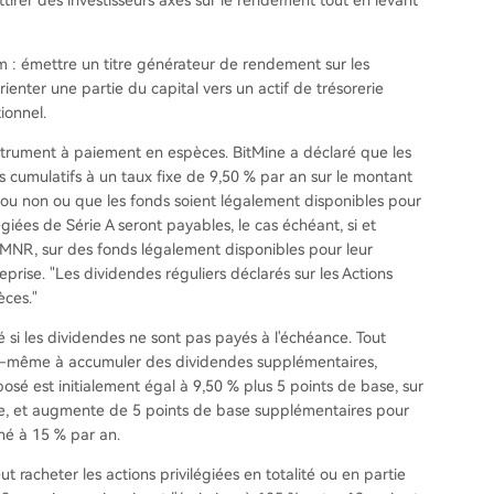
tirer des investisseurs axés sur le rendement tout en levant
 : émettre un titre générateur de rendement sur les
orienter une partie du capital vers un actif de trésorerie
ionnel.
strument à paiement en espèces. BitMine a déclaré que les
s cumulatifs à un taux fixe de 9,50 % par an sur le montant
 ou non ou que les fonds soient légalement disponibles pour
égiées de Série A seront payables, le cas échéant, si et
 BMNR, sur des fonds légalement disponibles pour leur
rise. "Les dividendes réguliers déclarés sur les Actions
èces."
i les dividendes ne sont pas payés à l'échéance. Tout
ui-même à accumuler des dividendes supplémentaires,
 est initialement égal à 9,50 % plus 5 points de base, sur
e, et augmente de 5 points de base supplémentaires pour
né à 15 % par an.
ut racheter les actions privilégiées en totalité ou en partie