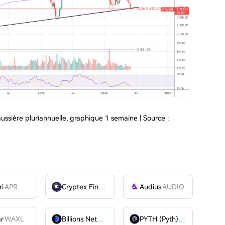
ssière pluriannuelle, graphique 1 semaine | Source :
ri
APR
Cryptex Finance
CTX
Audius
AUDIO
ar
WAXL
Billions Network
BILL
PYTH (Pyth)
PYTH