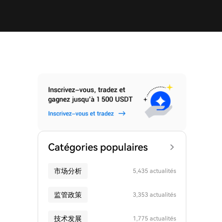
Catégories populaires
市场分析
5,435 actualités
监管政策
3,353 actualités
技术发展
1,775 actualités