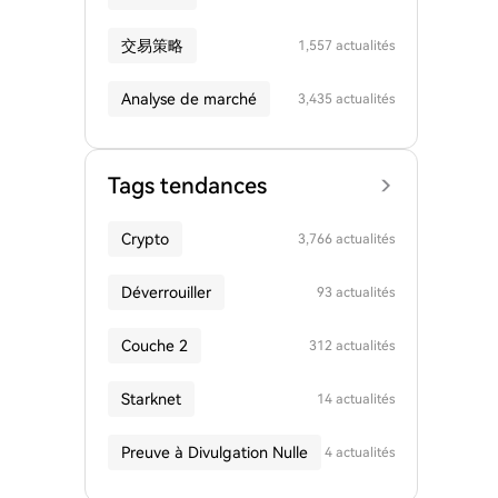
交易策略
1,557 actualités
Analyse de marché
3,435 actualités
Tags tendances
Crypto
3,766 actualités
Déverrouiller
93 actualités
Couche 2
312 actualités
Starknet
14 actualités
Preuve à Divulgation Nulle
4 actualités