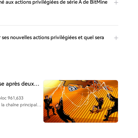
hé aux actions privilégiées de série A de BitMine
 ses nouvelles actions privilégiées et quel sera
se après deux
bloc 961,633
la chaîne principale
rt de 88 blocs. La
ron 12 heures. Le
emiers blocs via le