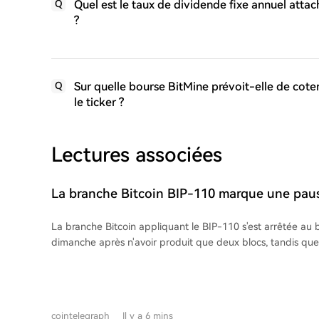
Quel est le taux de dividende fixe annuel attac
Q
?
Sur quelle bourse BitMine prévoit-elle de coter
Q
le ticker ?
Lectures associées
La branche Bitcoin BIP-110 marque une pau
blocs alors que l'écart se creuse
La branche Bitcoin appliquant le BIP-110 s'est arrêtée au 
dimanche après n'avoir produit que deux blocs, tandis que 
non-appliquante a atteint le bloc 961,721, creusant un éca
dernière mise à jour de la branche BIP-110 remonte à envi
groupe minier pseudonyme Roughnecks a miné ses deux pr
protocole DATUM d'Ocean. La divergence a commencé après l'entrée en
cointelegraph
Il y a 6 mins