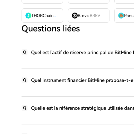
THORChain
RUNE
Brevis
BREV
Questions liées
Quel est l'actif de réserve principal de BitMin
Q
Quel instrument financier BitMine propose-t-el
Q
Quelle est la référence stratégique utilisée dans
Q