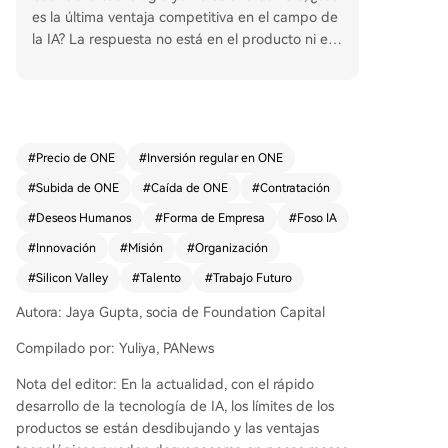
es la última ventaja competitiva en el campo de
la IA? La respuesta no está en el producto ni en l
a tecnología, sino en la forma de la organización
misma. A medida que los modelos de IA evoluci
onan rápidamente y los productos se vuelven fá
ciles de copiar, lo único difícil de replicar es el "si
stema" subyacente de una empresa: cómo atrae
#
Precio de ONE
#
Inversión regular en ONE
talento excepcional, canaliza su ambición, organ
#
Subida de ONE
#
Caída de ONE
#
Contratación
iza su conocimiento y crea un ciclo virtuoso de tr
abajo que genera intereses compuestos. Las me
#
Deseos Humanos
#
Forma de Empresa
#
Foso IA
jores compañías, como OpenAI o Palantir, son in
#
Innovación
#
Misión
#
Organización
novaciones en su estructura organizativa. Crean
#
Silicon Valley
#
Talento
#
Trabajo Futuro
nuevas formas de trabajo que permiten a un "nu
evo tipo de talento" florecer. No compiten solo p
Autora: Jaya Gupta, socia de Foundation Capital
or salarios, sino por identidad y propósito. Atrae
n a personas ambiciosas ofreciendo experiencia
Compilado por: Yuliya, PANews
s emocionales específicas: la sensación de ser es
Nota del editor: En la actualidad, con el rápido
pecial, de estar destinado a algo grande, de no
desarrollo de la tecnología de IA, los límites de los
quedarse atrás o de tener poder real y auténtic
productos se están desdibujando y las ventajas
a influencia. El desafío para los fundadores es pr