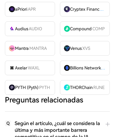
aPriori
APR
Cryptex Finance
CTX
Audius
AUDIO
Compound
COMP
Mantra
MANTRA
Venus
XVS
Axelar
WAXL
Billions Network
BILL
PYTH (Pyth)
PYTH
THORChain
RUNE
Preguntas relacionadas
Según el artículo, ¿cuál se considera la
Q
última y más importante barrera
competitiva en el campo de la IA