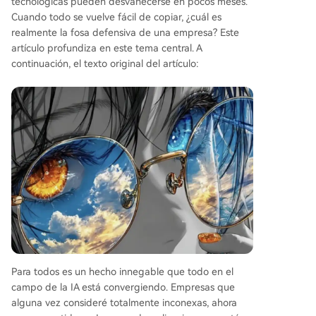
tecnológicas pueden desvanecerse en pocos meses.
eguntarse: "¿Qué tipo de persona solo puede lle
Cuando todo se vuelve fácil de copiar, ¿cuál es
gar a ser quien es aquí?". La narrativa de la emp
realmente la fosa defensiva de una empresa? Este
resa debe coincidir con su estructura. Si la cerca
artículo profundiza en este tema central. A
nía al cliente es clave, ese trabajo debe tener alt
continuación, el texto original del artículo:
o estatus. Si la velocidad importa, la toma de de
cisiones debe estar descentralizada. La promesa
emocional debe respaldarse con poder y recurs
os reales. Para los profesionales, es crucial distin
guir entre "ser elegido" (reconocimiento emocio
nal) y "ser visto" (poder, alcance y recompensas
...
Para todos es un hecho innegable que todo en el
campo de la IA está convergiendo. Empresas que
alguna vez consideré totalmente inconexas, ahora