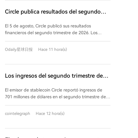
embargo, el volumen circulante promedio de USDC
creció un 25% interanual, aunque su balance al final
Circle publica resultados del segundo
del trimestre se redujo un 4,8%, lo que indica una
trimestre, ¿hay respuesta a la división
pérdida de volumen y cuota de mercado (27%) al
El 5 de agosto, Circle publicó sus resultados
alcista y bajista de Wall Street?
cierre. Los ingresos distintos a los de reserva ("Other
financieros del segundo trimestre de 2026. Los
Revenue") cayeron un 19% de forma trimestral, pero
ingresos totales fueron de 701 millones de dólares,
la compañía aumentó considerablemente su
ligeramente por debajo de las expectativas, pero
previsión anual para esta partida, en gran parte
Odaily星球日报
Hace 11 hora(s)
revirtieron la tendencia a la baja del trimestre
gracias a la próxima contabilización de los ingresos
anterior. El beneficio neto de 48 millones superó las
por preventa de tokens ARC, un efecto contable
previsiones. La circulación promedio de USDC creció,
puntual. El margen RLDC, una métrica clave de
aunque disminuyó al final del trimestre, y su cuota de
Los ingresos del segundo trimestre de
rentabilidad, se mantuvo sólido en un 41%. En cuanto
mercado cayó al 27%. Los ingresos distintos a las
al negocio, el lanzamiento de Arc Network está
Circle no alcanzan las estimaciones de
reservas cayeron un 19% intertrimestral, pero la guía
previsto para septiembre con el respaldo de grandes
El emisor de stablecoin Circle reportó ingresos de
Wall Street
anual se duplicó, impulsada en gran medida por el
instituciones, y la red de pagos CPN mostró un
701 millones de dólares en el segundo trimestre del
ingreso único de la preventa de tokens ARC. El
crecimiento significativo. Circle también obtuvo
año fiscal 2026, cifra que se situó ligeramente por
margen RLDC se mantuvo resistente en un 41%. En
importantes licencias bancarias de fideicomiso en EE.
debajo de las estimaciones preliminares de Wall
cointelegraph
Hace 12 hora(s)
cuanto a los avances comerciales, Arc Network
UU. Este informe parece ofrecer argumentos tanto a
Street (713,32 millones). Los ingresos totales, que
anunció su lanzamiento principal para el 16 de
los analistas optimistas (que ven el potencial de su
incluyen los de reserva, aumentaron un 7% interanual.
septiembre con validadores como BlackRock y Visa.
infraestructura) como a los pesimistas (preocupados
La compañía anunció un ingreso neto de 48 millones
La Red de Pagos Circle (CPN) mostró un crecimiento
por la dependencia de USDC y los tipos de interés),
de dólares desde operaciones continuas. La