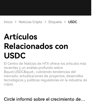
Inicio
Noticias Cripto
Etiqueta
USDC
Artículos
Relacionados con
USDC
El Centro de Noticias de HTX ofrece los artículos más
recientes y un análisis profundo sobre
&quot;USDC&quot;, cubriendo tendencias del
mercado, actualizaciones de proyectos, desarrollos
tecnológicos y políticas regulatorias en la industria de
cripto.
Circle informó sobre el crecimiento de
los indicadores de USDC y el