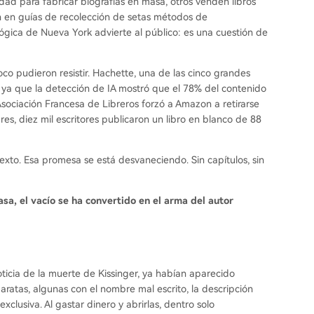
dad para fabricar biografías en masa, otros venden libros
n en guías de recolección de setas métodos de
ógica de Nueva York advierte al público: es una cuestión de
oco pudieron resistir. Hachette, una de las cinco grandes
r, ya que la detección de IA mostró que el 78% del contenido
ociación Francesa de Libreros forzó a Amazon a retirarse
dres, diez mil escritores publicaron un libro en blanco de 88
texto. Esa promesa se está desvaneciendo. Sin capítulos, sin
sa, el vacío se ha convertido en el arma del autor
ticia de la muerte de Kissinger, ya habían aparecido
ratas, algunas con el nombre mal escrito, la descripción
clusiva. Al gastar dinero y abrirlas, dentro solo