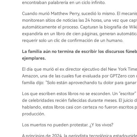
encontraban palabrería en un ciclo infinito.
Cuando murió Matthew Perry, sucedió lo mismo. El mecanism
monitorean sitios de noticias las 24 horas, una vez que cap
automáticamente el proceso. Capturan la biografía de Wik
expandirla en un libro de cien páginas, generan automáti
requerir solo un clic de confirmación de un humano.
La familia aún no termina de escribir los discursos fúne
ejemplares.
El día que murió el ex director ejecutivo del New York Time
Amazon, una de las cuales fue evaluada por GPTZero con 
familia dijo: "Solo están aprovechando tu dolor para ganar 
Los que escriben estos libros no se esconden. Un "escrito
de celebridades recién fallecidas durante meses. El juici
hablando, estos libros casi con certeza no fueron escritos 
producción.
Los muertos no pueden protestar. ¿Y los vivos?
A principios de 2024, la periodista tecnológica estadoun