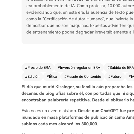
era probablemente de IA. Como protesta, 10.000 autores
evidenciando que, en esta era, la ausencia de texto pue
como la "Certificación de Autor Humano", que invierte la
demostrar que no son máquinas. Expertos advierten que 
de entrenamiento podría degradar irreversiblemente a las 
#
Precio de ERA
#
Inversión regular en ERA
#
Subida de ERA
#
Edición
#
Ética
#
Fraude de Contenido
#
Futuro
#
I
El día que murió Kissinger, su familia aún preparaba lo
decenas de biografías sobre él, con portadas que ni siqu
encontraban palabrería repetitiva. Desde el obituario h
Esto no es un evento aislado.
Desde que ChatGPT fue pres
inundado en masa plataformas de publicación como Amazo
subidos cada mes alcanzó los 300,000.