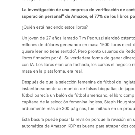
La investigación de una empresa de verificación de con
superación personal" de Amazon, el 77% de los libros po
¿Quién está haciendo estos libros?
Un joven de 27 años llamado Tim Pedruzzi alardeó ostent
millones de dólares generando en masa 1500 libros electrón
quiere leer no tiene sentido". Pero pronto usuarios de Re
libros firmados por él. Su verdadera forma de ganar dine
con IA. Los libros eran una fachada, los cursos el negocio re
masa en la plataforma, era real.
Después de que la selección femenina de fútbol de Ingla
instantáneamente un montón de falsas biografías de jugad
fútbol parecía un balón de fútbol americano, el libro comp
capitana de la selección femenina inglesa, Steph Houghton
arduamente más de 300 páginas, fue imitada en un produ
Esta basura puede pasar la revisión porque la revisión en s
automática de Amazon KDP es buena para atrapar dos cosa