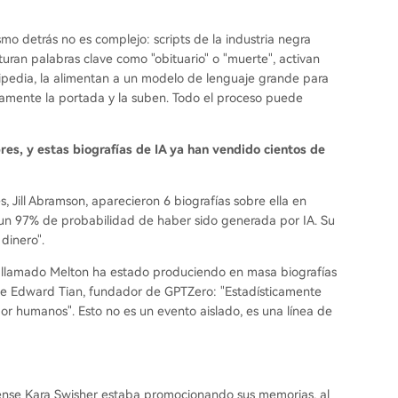
o detrás no es complejo: scripts de la industria negra
turan palabras clave como "obituario" o "muerte", activan
ipedia, la alimentan a un modelo de lenguaje grande para
camente la portada y la suben. Todo el proceso puede
bres, y estas biografías de IA ya han vendido cientos de
s, Jill Abramson, aparecieron 6 biografías sobre ella en
un 97% de probabilidad de haber sido generada por IA. Su
dinero".
r" llamado Melton ha estado produciendo en masa biografías
o de Edward Tian, fundador de GPTZero: "Estadísticamente
por humanos". Esto no es un evento aislado, es una línea de
idense Kara Swisher estaba promocionando sus memorias, al