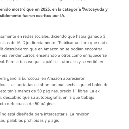
tenido mostró que en 2025, en la categoría "Autoayuda y
siblemente fueron escritos por IA.
osamente en redes sociales, diciendo que había ganado 3
icos de IA. Dijo directamente: "Publicar un libro que nadie
ddit descubrieron que en Amazon no se podían encontrar
ro era vender cursos, enseñando a otros cómo enriquecerse
al. Pero la basura que siguió sus tutoriales y se vertió en
terra ganó la Eurocopa, en Amazon aparecieron
oras, las portadas estaban tan mal hechas que el balón de
leto tenía menos de 50 páginas, precio 11 libras. La ex
, descubrió que su autobiografía, en la que trabajó
cto defectuoso de 50 páginas.
í no está diseñada para interceptarla. La revisión
s: palabras prohibidas y plagio.