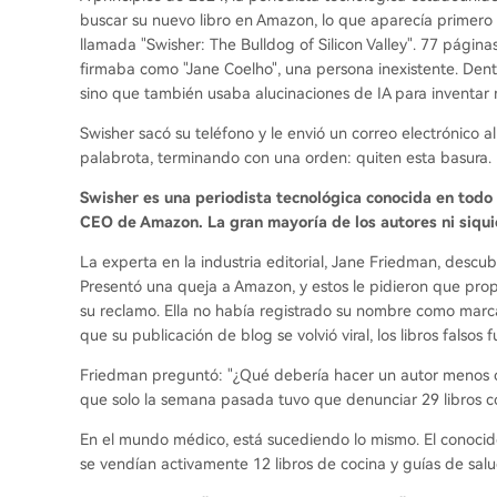
buscar su nuevo libro en Amazon, lo que aparecía primero no 
llamada "Swisher: The Bulldog of Silicon Valley". 77 página
firmaba como "Jane Coelho", una persona inexistente. Dent
sino que también usaba alucinaciones de IA para inventar
Swisher sacó su teléfono y le envió un correo electrónic
palabrota, terminando con una orden: quiten esta basura.
Swisher es una periodista tecnológica conocida en todo
CEO de Amazon. La gran mayoría de los autores ni siqui
La experta en la industria editorial, Jane Friedman, descu
Presentó una queja a Amazon, y estos le pidieron que pro
su reclamo. Ella no había registrado su nombre como mar
que su publicación de blog se volvió viral, los libros falsos 
Friedman preguntó: "¿Qué debería hacer un autor menos con
que solo la semana pasada tuvo que denunciar 29 libros c
En el mundo médico, está sucediendo lo mismo. El conocid
se vendían activamente 12 libros de cocina y guías de salud