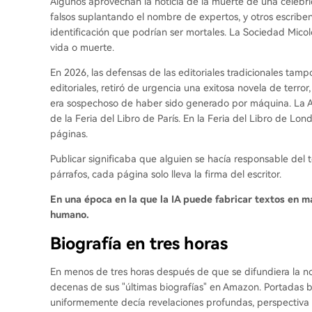
Algunos aprovechan la noticia de la muerte de una celebri
falsos suplantando el nombre de expertos, y otros escribe
identificación que podrían ser mortales. La Sociedad Micol
vida o muerte.
En 2026, las defensas de las editoriales tradicionales tamp
editoriales, retiró de urgencia una exitosa novela de terro
era sospechoso de haber sido generado por máquina. La As
de la Feria del Libro de París. En la Feria del Libro de Lon
páginas.
Publicar significaba que alguien se hacía responsable del 
párrafos, cada página solo lleva la firma del escritor.
En una época en la que la IA puede fabricar textos en ma
humano.
Biografía en tres horas
En menos de tres horas después de que se difundiera la no
decenas de sus "últimas biografías" en Amazon. Portadas ba
uniformemente decía revelaciones profundas, perspectiva ex