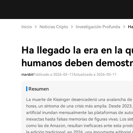
Inicio
Noticias Cripto
Investigación Profunda
Ha
Ha llegado la era en la q
humanos deben demostr
marsbit
Publicado a 2026-05-11
Actualizado a 2026-05-11
Resumen
La muerte de Kissinger desencadenó una avalancha de b
horas, un síntoma de una crisis más amplia. Desde 2023, c
artificial inundan mensualmente las plataformas de au
inexactas hasta falsas memorias de figuras vivas. Los sist
como las de Amazon, resultan ineficaces ante esta pro
la edición tradicional: en 2026, una importante editorial