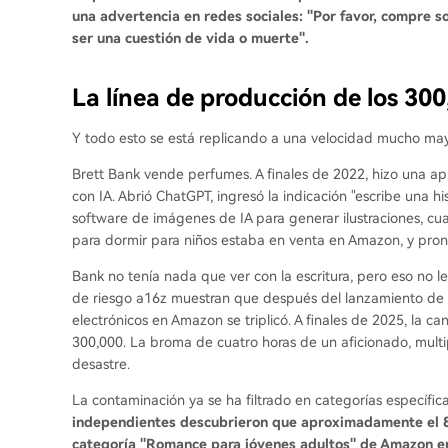
una advertencia en redes sociales: "Por favor, compre s
ser una cuestión de vida o muerte".
La línea de producción de los 300
Y todo esto se está replicando a una velocidad mucho may
Brett Bank vende perfumes. A finales de 2022, hizo una apu
con IA. Abrió ChatGPT, ingresó la indicación "escribe una h
software de imágenes de IA para generar ilustraciones, cu
para dormir para niños estaba en venta en Amazon, y pronto 
Bank no tenía nada que ver con la escritura, pero eso no le
de riesgo a16z muestran que después del lanzamiento de 
electrónicos en Amazon se triplicó. A finales de 2025, la 
300,000. La broma de cuatro horas de un aficionado, multip
desastre.
La contaminación ya se ha filtrado en categorías específic
independientes descubrieron que aproximadamente el 80
categoría "Romance para jóvenes adultos" de Amazon er