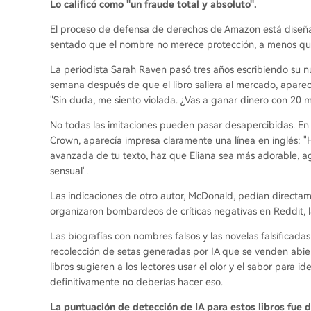
Lo calificó como "un fraude total y absoluto".
El proceso de defensa de derechos de Amazon está diseñad
sentado que el nombre no merece protección, a menos que
La periodista Sarah Raven pasó tres años escribiendo su n
semana después de que el libro saliera al mercado, aparec
"Sin duda, me siento violada. ¿Vas a ganar dinero con 20 m
No todas las imitaciones pueden pasar desapercibidas. En 
Crown, aparecía impresa claramente una línea en inglés: "
avanzada de tu texto, haz que Eliana sea más adorable, 
sensual".
Las indicaciones de otro autor, McDonald, pedían directamen
organizaron bombardeos de críticas negativas en Reddit, la 
Las biografías con nombres falsos y las novelas falsificad
recolección de setas generadas por IA que se venden abi
libros sugieren a los lectores usar el olor y el sabor para id
definitivamente no deberías hacer eso.
La puntuación de detección de IA para estos libros fue