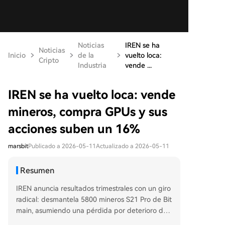
Noticias
IREN se ha
Noticias
Inicio
de la
vuelto loca:
Cripto
Industria
vende ...
IREN se ha vuelto loca: vende
mineros, compra GPUs y sus
acciones suben un 16%
marsbit
Publicado a 2026-05-11
Actualizado a 2026-05-11
Resumen
IREN anuncia resultados trimestrales con un giro
radical: desmantela 5800 mineros S21 Pro de Bit
main, asumiendo una pérdida por deterioro de
1400 millones de dólares. A pesar de vender tod