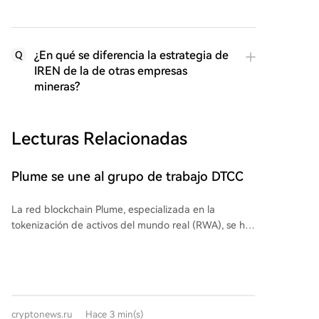
¿En qué se diferencia la estrategia de
Q
IREN de la de otras empresas
mineras?
Lecturas Relacionadas
Plume se une al grupo de trabajo DTCC
La red blockchain Plume, especializada en la
tokenización de activos del mundo real (RWA), se ha
unido al grupo de trabajo de activos digitales (Digital
Assets Solutions Industry Working Group) creado por
DTCC, el mayor operador de infraestructura post-
negociación en los mercados financieros. Junto a
socios como Charles Schwab y Nasdaq, trabajarán en
cryptonews.ru
Hace 3 min(s)