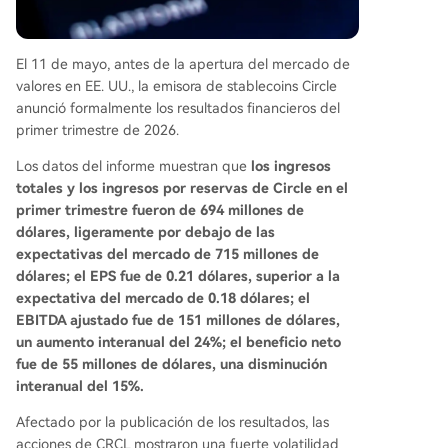
nt Stack para la economía de los Agentes de IA,
la visión de la compañía es transformar USDC de
un activo de reserva estático en la red de infrae
El 11 de mayo, antes de la apertura del mercado de
structura financiera programable para la era de I
valores en EE. UU., la emisora de stablecoins Circle
nternet.
anunció formalmente los resultados financieros del
primer trimestre de 2026.
Los datos del informe muestran que
los ingresos
totales y los ingresos por reservas de Circle en el
primer trimestre fueron de 694 millones de
dólares, ligeramente por debajo de las
expectativas del mercado de 715 millones de
dólares; el EPS fue de 0.21 dólares, superior a la
expectativa del mercado de 0.18 dólares; el
EBITDA ajustado fue de 151 millones de dólares,
un aumento interanual del 24%; el beneficio neto
fue de 55 millones de dólares, una disminución
interanual del 15%.
Afectado por la publicación de los resultados, las
acciones de CRCL mostraron una fuerte volatilidad