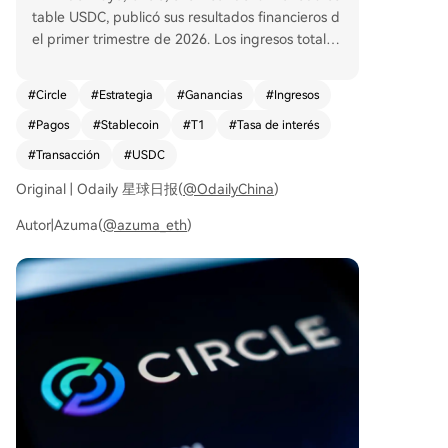
table USDC, publicó sus resultados financieros d
el primer trimestre de 2026. Los ingresos totales,
incluyendo los de reserva, fueron de 694 millone
s de dólares, por debajo de las expectativas del
#
Circle
#
Estrategia
#
Ganancias
#
Ingresos
mercado, atribuido a la disminución de los rendi
#
Pagos
#
Stablecoin
#
T1
#
Tasa de interés
mientos de las reservas debido a los recortes de
tasas de la Fed. Sin embargo, los ingresos prove
#
Transacción
#
USDC
nientes de servicios (4200 millones de dólares) a
Original | Odaily 星球日报(
@OdailyChina
)
lcanzaron un récord, mostrando una mayor diver
sificación de fuentes. La circulación de USDC cre
Autor|Azuma(
@azuma_eth
)
ció un 28% interanual hasta los 77 mil millones, p
ero su volumen de transacciones en cadena se d
isparó un 263%, alcanzando 21.5 billones de dól
ares, lo que indica un uso más activo en pagos y
finanzas descentralizadas. Circle también anunci
ó la preventa de tokens ARC para su Arc Networ
k, valorada en 3000 millones de dólares, con el r
espaldo de importantes instituciones. El CEO Jer
emy Allaire destacó que, con el lanzamiento de
productos como Circle Payments Network y Age