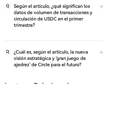
Según el artículo, ¿qué significan los
Q
datos de volumen de transacciones y
circulación de USDC en el primer
trimestre?
¿Cuál es, según el artículo, la nueva
Q
visión estratégica y 'gran juego de
ajedrez' de Circle para el futuro?
Lecturas Relacionadas
El fundador de Bitmart desmiente los
rumores sobre el uso indebido de fondos
El fundador de Bitmart, Sheldon Xia, negó los
y promete un cierre ordenado de la
rumores sobre mal uso de fondos y prometió una
empresa
liquidación ordenada. Aseguró en X que el equipo