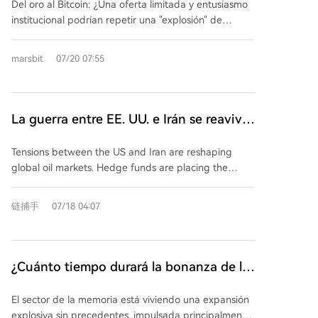
Del oro al Bitcoin: ¿Una oferta limitada y entusiasmo
para otro 'episodio explosivo' de precios?
una señal contraria: se ha observado una
institucional podrían repetir una "explosión" de
acumulación de aproximadamente $4,24 millones,
precios? A pesar de las dificultades de Bitcoin en
con más tokens saliendo de los exchanges hacia
2026 y una caída superior al 50% desde octubre,
carteras privadas que ingresando para venta, y un
marsbit
07/20 07:55
analistas ven una posible oportunidad en un giro de
flujo neto negativo de $880.000. Esta compra
la política de la Fed. Eric Balchunas de Bloomberg
sostenida podría ayudar a defender el precio, pero la
Intelligence destaca un paralelismo crucial: los ETF
presión bajista en derivados y el sentimiento
de Bitcoin podrían seguir la trayectoria de los ETF de
La guerra entre EE. UU. e Irán se reaviva:
negativo sugieren cautela.
oro en las últimas dos décadas, marcada por
los hedge funds aumentan
ganancias espectaculares, dolorosas correcciones y
Tensions between the US and Iran are reshaping
agresivamente las posiciones en crudo al
fases de recuperación que requieren paciencia.
global oil markets. Hedge funds are placing the
ritmo más rápido en una década
Ambos activos son depósitos de valor sin
biggest bets in a decade on rising Brent crude
rendimiento, cuyo precio depende de sentimiento de
prices, following renewed US strikes on Iran and
链捕手
07/18 04:07
inversión. Los ETF de Bitcoin, aprobados en 2024,
Iranian attacks on ships in the Strait of Hormuz. This
llevaron el activo al mainstream financiero, pero la
has severely reduced traffic through the vital
volatilidad persiste. Las salidas masivas de fondos de
chokepoint. In the week to July 14, money managers
ETF podrían frenar la actual recuperación. Balchunas
increased their net-long positions on Brent by 75,996
¿Cuánto tiempo durará la bonanza de la
señala que tanto el oro como el Bitcoin tienen una
lots to 357,154, the largest weekly surge since
memoria?
oferta fija, lo que puede provocar subidas explosivas
December 2016, reversing a seven-month low. Oil
El sector de la memoria está viviendo una expansión
cuando la demanda se concentra, aunque ésta
prices jumped to a one-month high, erasing some of
explosiva sin precedentes, impulsada principalmente
tiende a ser volátil. La demanda institucional sigue