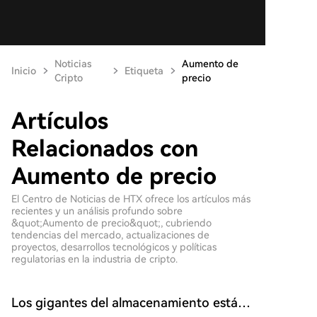
Noticias
Aumento de
Inicio
Etiqueta
Cripto
precio
Artículos
Relacionados con
Aumento de precio
El Centro de Noticias de HTX ofrece los artículos más
recientes y un análisis profundo sobre
&quot;Aumento de precio&quot;, cubriendo
tendencias del mercado, actualizaciones de
proyectos, desarrollos tecnológicos y políticas
regulatorias en la industria de cripto.
Los gigantes del almacenamiento están