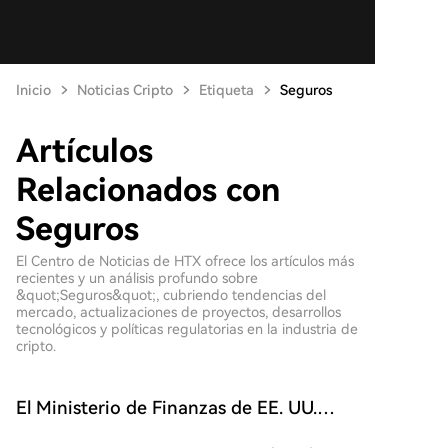
Inicio
Noticias Cripto
Etiqueta
Seguros
Artículos
Relacionados con
Seguros
El Centro de Noticias de HTX ofrece los artículos más
recientes y un análisis profundo sobre
&quot;Seguros&quot;, cubriendo tendencias del
mercado, actualizaciones de proyectos, desarrollos
tecnológicos y políticas regulatorias en la industria de
cripto.
El Ministerio de Finanzas de EE. UU.
impone sanciones a aseguradoras iraníes