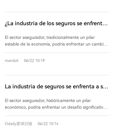
contratos inteligentes, slashing y otros riesgos desde
los protocolos. La industria responde aumentando
rendimiento anual (ej. del 3% al 6% en algunos
2019.
gastos en auditorías, programas de recompensas,
protocolos), desincentivan a los usuarios. Además, los
seguros y monitoreo. La pregunta central es si estos
riesgos en DeFi están altamente correlacionados: un
¿La industria de los seguros se enfrenta
cambios conducirán a una concentración de capital
solo hackeo importante podría agotar todo el fondo
en protocolos más seguros y a una normalización de
a su mayor competidor? ¿Son los
de seguro. El modelo actual también enfrenta
la valoración del riesgo en la elección de rutas,
El sector asegurador, tradicionalmente un pilar
mercados de predicción los "bárbaros a
conflictos de interés, ya que los miembros que votan
transformando este turbulento trimestre en un punto
estable de la economía, podría enfrentar un cambio
sobre reclamaciones arriesgan sus propios fondos. La
las puertas"?
de inflexión para la fijación de precios de riesgo en
disruptivo con el auge de los mercados de
industria explora soluciones como reaseguros o
DeFi.
predicción. Plataformas como Kalshi y Polymarket
programas de recompensas por bugs, pero el
marsbit
06/22 10:19
están demostrando su utilidad para la cobertura de
problema central persiste: sin un mecanismo que
riesgos, invadiendo progresivamente dominios
obligue a asegurarse y con una demanda mínima, el
tradicionales de las aseguradoras. Ejemplos concretos
seguro DeFi carece de la escala necesaria para ser
ilustran esta tendencia: Kalshi se asoció con Game
La industria de seguros se enfrenta a su
viable, dejando al ecosistema expuesto a riesgos
Point Capital para ofrecer cobertura más barata y
sistémicos."
mayor competidor: ¿Son los mercados
transparente sobre bonos por desempeño deportivo
El sector asegurador, históricamente un pilar
de predicción los 'bárbaros en la puerta'?
en la NBA. Polymarket, en colaboración con Parcl,
económico, podría enfrentar un desafío significativo
permite apostar sobre índices de precios de la
con el surgimiento de los mercados de predicción.
vivienda, funcionando como una herramienta de
Plataformas como Kalshi y Polymarket están
Odaily星球日报
06/22 10:14
cobertura para propietarios o compradores. Un bar
incursionando en áreas tradicionalmente dominadas
de Nueva York usó Kalshi para cubrir el costo de una
por las aseguradoras, ofreciendo herramientas para