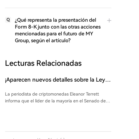
¿Qué representa la presentación del
Q
Form 8-K junto con las otras acciones
mencionadas para el futuro de MY
Group, según el artículo?
Lecturas Relacionadas
¡Aparecen nuevos detalles sobre la Ley
de Claridad (Clarity Act), una ley de
La periodista de criptomonedas Eleanor Terrett
criptomonedas favorable para los 'toros'!
informa que el líder de la mayoría en el Senado de
EE. UU., John Thune, está preparando un nuevo paso
para avanzar en la Ley de Claridad (Clarity Act).
Según fuentes, su oficina comunica a la industria que
Thune planea presentar una moción para cerrar el
debate y llevar el proyecto de ley a discusión antes