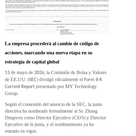
loques, ecosistema de intercambio de activos di
gitales y un sistema financiero inteligente con IA.
El objetivo es fusionar la escala de usuarios de
Web2 con la arquitectura de activos de Web3 y
las capacidades financieras de IA. Con la finaliza
ción de la renovación de la gerencia, el inicio de
La empresa procederá al cambio de código de
la estrategia de marca global, el próximo cambi
acciones, marcando una nueva etapa en su
o de ticker y el avance del concepto Web4.0, M
Y Group se posiciona como una empresa de pla
estrategia de capital global
taforma tecnológica de próxima generación par
de mayo de
, la Comisión de Bolsa y Valores
13
2026
a observar de cerca en los mercados de capital
de EE.UU. (
) divulgó oficialmente el
SEC
Form 8-K
es globales.
presentado por MY Technology
Current Report
Group.
Según el contenido del anuncio de la SEC, la junta
directiva ha nombrado formalmente al Sr. Zhang
Dingwen como Director Ejecutivo (CEO) y Director
Ejecutivo de la junta, y el nombramiento ya ha
entrado en vigor.