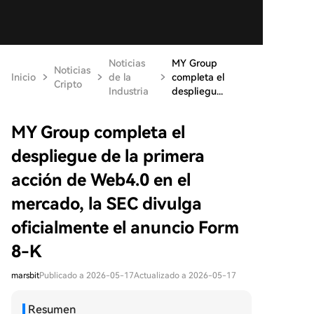
Noticias
MY Group
Noticias
Inicio
de la
completa el
Cripto
Industria
despliegu...
MY Group completa el
despliegue de la primera
acción de Web4.0 en el
mercado, la SEC divulga
oficialmente el anuncio Form
8-K
marsbit
Publicado a 2026-05-17
Actualizado a 2026-05-17
Resumen