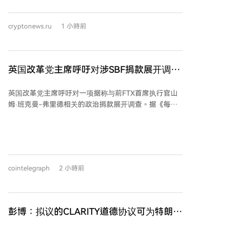
月就业报告的解读将面临挑战。 蒂米拉奥斯认为，显示
劳动力市场复苏停滞的新数据，可能降低美联储在下个
cryptonews.ru
1 小時前
月加息的必要性。然而，决定利率政策走向的最关键因
素仍将是通胀数据。他表示，由于失业率持续下降，市
场关注焦点仍将集中于通胀，物价压力的升降将决定美
联储的利率政策取向。 温和的通胀数据可能支持美联储
英国改革党主席呼吁对涉SBF捐款展开调
维持利率不变的观点。特别是，如果连续两个月通胀数
查：报道
据温和，可能表明价格压力放缓正成为更明显的趋势，
英国改革党主席呼吁对一项据称与前FTX首席执行官山
而非暂时波动。 反之，如果通胀数据表现强劲，则可能
姆·班克曼-弗里德相关的政治捐款展开调查。据《每日
迫使美联储重新评估其当前的通胀预测，并增加加息的
电讯报》报道，改革党主席李·安德森要求议会标准专员
可能性。蒂米拉奥斯指出，若通胀居高不下，将有更多
调查国防大臣韦斯·斯特里廷，因其在2022年和2023年
美联储官员质疑在维持利率不变的情况下能否实现通胀
据报从一个智库获得了5万美元捐款。该智库“长期工
目标，决策层内部支持加息的声音也可能增强。
党”的创始人据称曾接受班克曼-弗里德67.5万美元赠
款，随后将资金转给斯特里廷。 与此同时，改革党领袖
cointelegraph
2 小時前
奈杰尔·法拉奇正因其卷入加密货币丑闻辞去议员职务，
并将面临下周的补选。法拉奇曾从加密货币亿万富翁克
里斯托弗·哈伯恩处获得670万美元捐款，并得到与加密
赌场有关的诈骗犯乔治·科特雷尔的资助，他称这些款项
彭博：拟议的CLARITY道德协议可为特朗普
为“赠礼”。 根据英国法律，非公司制社团可直接向政客
节省数百万税款
捐赠超过675美元，这被指为外国或隐蔽资金流入立法