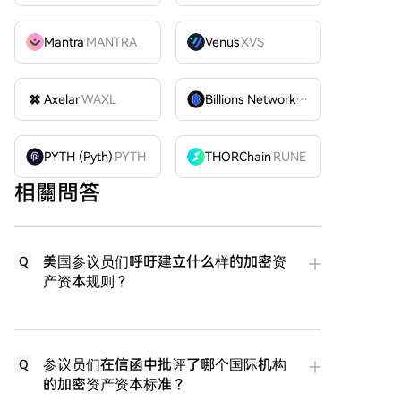
Mantra
MANTRA
Venus
XVS
Axelar
WAXL
Billions Network
BILL
PYTH (Pyth)
PYTH
THORChain
RUNE
相關問答
美国参议员们呼吁建立什么样的加密资
Q
产资本规则？
参议员们在信函中批评了哪个国际机构
Q
的加密资产资本标准？