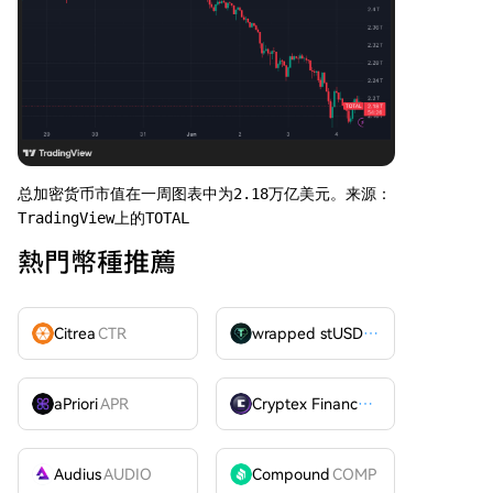
总加密货币市值在一周图表中为2.18万亿美元。来源：
TradingView上的TOTAL
熱門幣種推薦
Citrea
CTR
wrapped stUSDT
WSTUSDT
aPriori
APR
Cryptex Finance
CTX
Audius
AUDIO
Compound
COMP