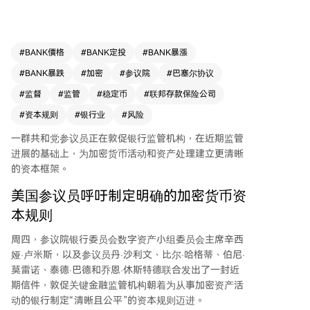
求为银行从事加密资产活动建立更清晰、公平的资
本框架。 信中批评了巴塞尔银行监管委员会现行
的加密资产资本标准，该标准对加密资产施加了12
50%的风险权重，参议员们认为这并非基于实际风
#
BANK價格
#
BANK定投
#
BANK暴漲
险评估，而像是一种按资产类别“一刀切”的惩罚，
#
BANK暴跌
#
加密
#
参议院
#
巴塞尔协议
实质上阻碍了银行持有此类资产，与监管机构倡导
的“技术中立”原则相悖。 议员们赞赏了监管机构
#
监督
#
监管
#
稳定币
#
联邦存款保险公司
近期关于代币化证券的联合指引，该指引明确了此
#
资本规则
#
银行业
#
风险
类资产应获得与其非代币化对应物同等的资本待
遇。他们敦促监管机构将这一风险导向原则一致性
一群共和党参议员正在敦促银行监管机构，在近期监管
地应用于其他数字资产，并基于近期在加密市场结
进展的基础上，为加密货币活动和资产处理建立更清晰
构法案方面的进展，开始为银行的资产负债表加密
的资本框架。
资产活动制定新的资本框架。 与此同时，FDIC、
美国参议员呼吁制定明确的加密货币资
OCC和美联储负责人近期在国会作证时，概述了其
本规则
转向更“基于风险”的监管方向，旨在改革监管框架
以提高效率，并审查过去的监管措施。他们强调，
周四，参议院银行委员会数字资产小组委员会主席辛西
强有力的资本标准对保障银行体系韧性和支持经济
娅·卢米斯，以及参议员丹·沙利文、比尔·哈格蒂、伯尼·
增长至关重要，同时监管应促进而非阻碍负责任的
莫雷诺、泰德·巴德和乔恩·休斯特德联合发出了一封近
创新。
期信件，敦促关键金融监管机构朝着为从事加密资产活
动的银行制定“清晰且公平”的资本规则迈进。