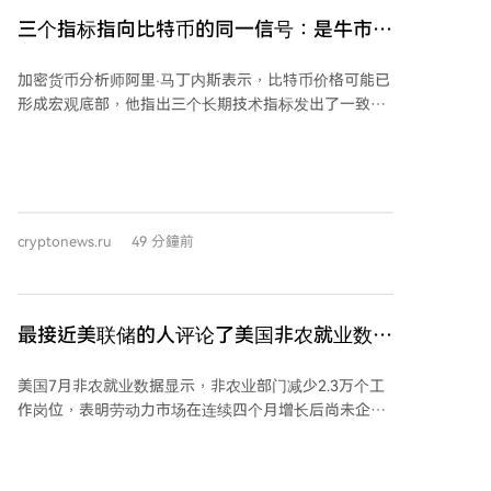
三个指标指向比特币的同一信号：是牛市还
是熊市趋势？
加密货币分析师阿里·马丁内斯表示，比特币价格可能已
形成宏观底部，他指出三个长期技术指标发出了一致信
号。 马丁内斯称，比特币月度图表上出现了TD
Sequential的买入信号，这个罕见信号曾在2022年成功
预示市场底部，当前信号可能同样指向新的周期性底部
区域。 第二个指标是比特币价格接近其50个月简单移动
平均线（SMA）。马丁内斯指出，自2014年以来，这一
cryptonews.ru
49 分鐘前
长期支撑位与比特币价格在多次重大市场低点处相交，
因此当前水平可能是一个历史上强劲的支撑区域。 第三
个指标是钱德动量振荡器（CMO）的数据。马丁内斯表
示，CMO指标已降至-71，上次达到该水平是在6月比特
最接近美联储的人评论了美国非农就业数
币价格跌至约57,000美元时。该指标用于评估市场是否
据！
处于超买或超卖状态以及当前趋势的强度。历史上，较
美国7月非农就业数据显示，非农业部门减少2.3万个工
低的CMO水平有时与比特币的重要低点相吻合。 马丁
作岗位，表明劳动力市场在连续四个月增长后尚未企
内斯总结称，综合这三个长期指标来看，增强了比特币
稳。不过，失业率小幅下降至4.1%。 《华尔街日报》记
可能正在形成宏观经济底部的技术预测。但他也提醒，
者尼克·蒂米拉奥斯（Nick Timiraos）以其与美联储的紧
这些指标基于过去的价格走势，本身并不保证未来的价
密联系而闻名，他在就业数据发布后指出，美联储对7
格动态。 *本文不构成投资建议。