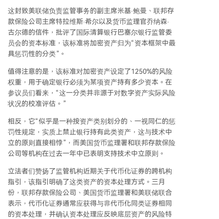
这封致美联储负责监管事务的副主席米基·鲍曼、联邦存
款保险公司主席特拉维斯·希尔以及货币监理官乔纳森·
古尔德的信件，批评了国际清算银行巴塞尔银行监管委
员会的资本标准，该标准将加密资产归为“资本框架中最
具惩罚性的分类”。
值得注意的是，该标准对加密资产设定了1250%的风险
权重，用于确定银行必须为某项资产持有多少资本。在
参议员们看来，“这一分类并非源于对数字资产实际风险
状况的校准评估。”
相反，它“似乎是一种按资产类别划分的、一视同仁的惩
罚性规定，实质上禁止银行持有此类资产，这与技术中
立的原则直接相悖”，而美国货币监理署和联邦存款保险
公司等机构在过去一年中已表明支持技术中立原则。
立法者们赞扬了监管机构近期关于代币化证券的跨机构
指引，该指引明确了这类资产的资本处理方式。三月
份，联邦存款保险公司、美国货币监理署和美联储联合
表示，代币化证券通常应获得与非代币化同类证券相同
的资本处理，并确认资本处理应反映底层资产的风险特