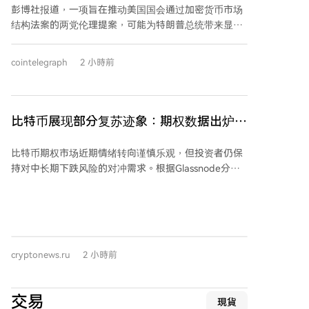
彭博社报道，一项旨在推动美国国会通过加密货币市场
机构提供了渠道。斯特里廷方面表示，在接受捐款前曾
结构法案的两党伦理提案，可能为特朗普总统带来显著
要求“长期工党”提供捐赠者名单，但名单中未包含班克
的税收优惠。报道称，这份尚未公开的伦理附加条款包
曼-弗里德的名字，并称从未与这位已因七项重罪被判刑
括要求总统剥离加密相关资产的条款，但同时允许他对
25年的前FTX首席执行官有过接触。该智库创始人也
cointelegraph
2 小時前
强制剥离所产生的资本利得税进行延期缴纳，这可能为
称，捐款来自其他捐赠者，而非班克曼-弗里德或FTX基
其节省数百万美元的税款。民主党人此前对特朗普的加
金会。 此外，美国第二巡回上诉法院本周正式发布命
密资产利益冲突深感担忧，这曾是法案通过的主要障
令，维持对班克曼-弗里德的重罪定罪和25年刑期判
碍。该伦理提案旨在打破僵局，但其中的税务延期条款
比特币展现部分复苏迹象：期权数据出炉，
决，使其寻求提前释放的法律途径减少。他仍可向美国
可能引发新的争议，质疑总统的财务利益是否得到真正
最高法院上诉，或等待潜在的特朗普总统赦免。
它们告诉我们什么？
约束。根据特朗普2025年度的财务披露报告，其去年从
比特币期权市场近期情绪转向谨慎乐观，但投资者仍保
加密相关业务中获得了约14亿美元的收入，主要来源包
持对中长期下跌风险的对冲需求。根据Glassnode分
括官方特朗普迷因币的授权销售以及其家族DeFi平台
析，短期恐慌指标已显著减弱，一周看跌期权偏斜降至
World Liberty Financial的代币销售收入。
约7%，表明市场短期恐慌情绪大幅缓解。 然而，中长
期（1-3个月）的看跌期权偏斜仍维持在10-12%区间，
显示投资者在为潜在的中长期下跌风险进行对冲。隐含
波动率已回升至比已实现波动率高约10%的水平，市场
cryptonews.ru
2 小時前
重新为不确定性支付溢价，但尚未达到压力市场水平。
从持仓量看，看涨期权持仓约150亿美元，看跌期权约
100亿美元，看涨方向的结构性优势依然明显。近期期
交易
現貨
权资金流集中在61,000至67,000美元行权价区间，特别