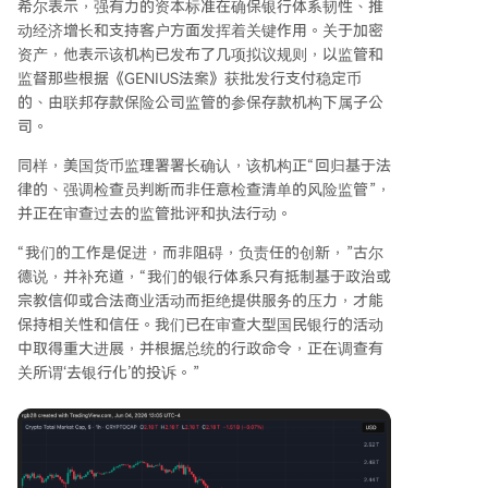
希尔表示，强有力的资本标准在确保银行体系韧性、推
动经济增长和支持客户方面发挥着关键作用。关于加密
资产，他表示该机构已发布了几项拟议规则，以监管和
监督那些根据《GENIUS法案》获批发行支付稳定币
的、由联邦存款保险公司监管的参保存款机构下属子公
司。
同样，美国货币监理署署长确认，该机构正“回归基于法
律的、强调检查员判断而非任意检查清单的风险监管”，
并正在审查过去的监管批评和执法行动。
“我们的工作是促进，而非阻碍，负责任的创新，”古尔
德说，并补充道，“我们的银行体系只有抵制基于政治或
宗教信仰或合法商业活动而拒绝提供服务的压力，才能
保持相关性和信任。我们已在审查大型国民银行的活动
中取得重大进展，并根据总统的行政命令，正在调查有
关所谓‘去银行化’的投诉。”