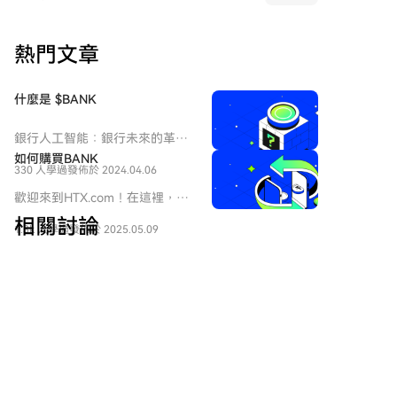
是65,000美元的看涨期权需求活跃，同时看跌期权卖出
量也有所增加。 综合分析表明，投资者短期态度转为积
熱門文章
极，开始采取更具建设性的策略。但低于现货价格的看
跌期权需求持续存在，意味着市场并未完全放弃下跌保
护。总体而言，比特币期权市场前景趋于乐观，但投资
什麼是 $BANK
者在追逐上涨潜力的同时，仍对下行风险保持警惕。
銀行人工智能：銀行未來的革命
性步伐 介紹 在這個科技迅速進
如何購買BANK
330 人學過
發佈於 2024.04.06
步的時代，銀行人工智能處於人
工智能（AI）和銀行服務的交匯
歡迎來到HTX.com！在這裡，購
點。這個創新的項目旨在重新定
買Lorenzo Protocol (BANK)變得
相關討論
義金融格局，通過人工智能的力
1.3k 人學過
發佈於 2025.05.09
簡單而便捷。跟隨我們的逐步指
量提高運營效率、安全措施和客
南，放心開始您的加密貨幣之
戶體驗。在我們探索銀行人工智
旅。第一步：創建您的HTX帳戶
歡迎來到 HTX 社群。在這裡，您可以了解最新的平台發
能的過程中，將深入探討這一項
使用您的 Email、手機號碼在
展動態並獲得專業的市場意見。 以下是用戶對 BANK
目的內涵、運作動態、歷史背景
HTX註冊一個免費帳戶。體驗無
(BANK)幣價的意見。
以及重要里程碑。 銀行人工智能
憂的註冊過程並解鎖所有平台功
是什麼？ 從本質上講，銀行人工
能。立即註冊第二步：前往買幣
智能代表了一項變革性倡議，旨
頁面，選擇您的支付方式信用卡/
云币时代
在將人工智能整合進各種銀行運
金融卡購買：使用您的Visa或
營中。這個項目利用人工智能的
2026-8-7
Mastercard即時購買Lorenzo