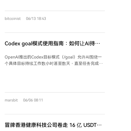
动。
能随时出售。 此次资金转换值得关注，因为攻击者通常
希望了解交易路径的记者、研究人员、交易者和加密货
在套现前将难以变现或易于追踪的代币转换为流动性更
币用户，以及调查加密货币犯罪的执法机构、独立调查
高、更主流的资产。ETH和BNB因流动性强，常成为此
员或合规团队。
bitcoinist
06/13 18:43
类资金整合的目标。 大规模的资金转换可能对相关资产
价格产生影响，也可能预示着攻击者后续将通过跨链
桥、混币器或交易所转移资金。虽然区块链交易公开可
查，但控制者身份往往难以确定。 区块链监控服务能在
Codex goal模式使用指南：如何让AI持续
官方完整报告发布前及时披露此类资金动向，为安全团
推进一个具体目标
队和研究人员提供追踪线索。不过，资金可能被快速分
OpenAI推出的Codex目标模式（/goal）允许AI围绕一
割或跨链转移，增加追查难度。资金一旦转换为高流动
个具体目标持续工作数小时甚至数天，直至任务完成。
性资产并分散至多链，追回将更具挑战且时间紧迫。
其核心在于设定清晰、可验证的退出标准（如“部署时间
降低30%”），而非冗长的需求描述。用户需提供足够的
方向、工具和真实环境，让Codex能衡量进展并验证结
果。文章强调，应避免让AI陷入视觉细节等模糊任务，
建议将目标拆解为可评估的功能清单或指标。对于长期
marsbit
06/06 08:11
任务，需通过提交代码、更新文档或发送进度通知等方
式跟踪进展。任务完成后，建议让AI审查并清理尝试过
程中遗留的无效改动。总之，目标模式标志着AI从响应
指令的助手，转变为需要被定义目标、配置环境并管理
冒牌香港健康科技公司卷走 16 亿 USDT，
进度的工程执行者。