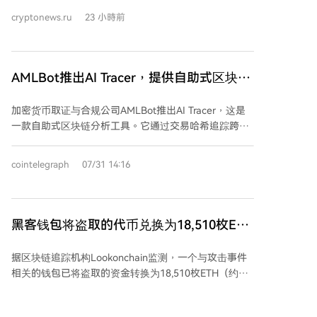
但其重要性在于打破了调查人员和比特币社区观察被盗
cryptonews.ru
23 小時前
资金未被动用状态的沉寂期。此前报道，涉及存在漏洞
固件的Coldcard Mk3设备的盗窃总额超过1.16亿美元，
涉及5200多个地址的1800多个BTC。 链上分析师通常
将“休眠”黑客首次转移被盗资金视为试图变现的早期信
AMLBot推出AI Tracer，提供自助式区块链
号，因为攻击者通常需要将代币通过一系列钱包、混币
调查服务
器或跨链桥转移，才能尝试兑换为其他资产或法币而不
加密货币取证与合规公司AMLBot推出AI Tracer，这是
立即引起注意。Coldcard黑客的情况因其被盗资金受到
一款自助式区块链分析工具。它通过交易哈希追踪跨区
严密监控而复杂化，此前甚至有人公开提议帮助其链上
块链网络的可见资金流向，旨在降低用户进行交易追溯
洗钱。 此次转移提醒了漏洞的规模：该漏洞与Coinkite
时对专业软件和知识的需求。该工具能追踪通过跨链桥
公司生产的Coldcard设备固件中的一个错误有关，导致
cointelegraph
07/31 14:16
转移的资产或资产被拆分到多个钱包的情况。 AI Tracer
部分设备生成的种子加密随机性不足，使得长期持有者
自动遍历交易图谱，追踪资金从起始地址经中间钱包至
容易遭受暴力破解攻击。据报道，仅加拿大用户就承担
最终端点的路径，并识别途中遇到的已知实体标签，如
了与此漏洞相关总损失的大约四分之一。 最大受益者之
交易所、服务商或被标记地址。但需注意，该工具无法
黑客钱包将盗取的代币兑换为18,510枚ETH
一恢复活动可能使公众重新关注此事。对于仍在寻求赔
查看交易所内部账户间的转账、判断付款原因、冻结资
偿的受害者而言，黑客转移资金证明代币仍然存在且可
与1,548枚BNB
产或保证资金追回。其报告仅作为调查起点，不能替代
在公共账本中追踪，但也增加了至少部分被盗比特币很
据区块链追踪机构Lookonchain监测，一个与攻击事件
审计或法律程序。 该工具提供免费查询服务，同时设有
快将变得更难追踪的可能性。专家未来几天可能会密切
相关的钱包已将盗取的资金转换为18,510枚ETH（约合
付费方案以提高自动查询次数上限。目前支持比特币、
关注接收钱包的后续动向，以判断黑客是在测试洗钱路
3083万美元）和1,548枚BNB（约合92.4万美元）。攻
以太坊、BNB Chain、Solana、Cardano、Ripple等十
径、为更大操作整合资金，还是迫于外部压力采取行
击者仍持有价值约1400万美元的1.1136亿枚H代币，可
余条主流区块链网络。 AMLBot表示，AI Tracer适用于