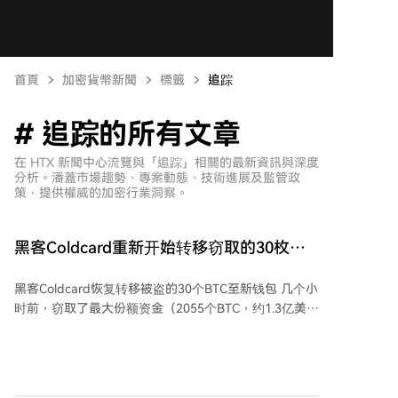
首頁
加密貨幣新聞
標籤
追踪
# 追踪的所有文章
在 HTX 新聞中心流覽與「追踪」相關的最新資訊與深度
分析。潘蓋市場趨勢、專案動態、技術進展及監管政
策，提供權威的加密行業洞察。
黑客Coldcard重新开始转移窃取的30枚比
特币至新钱包
黑客Coldcard恢复转移被盗的30个BTC至新钱包 几个小
时前，窃取了最大份额资金（2055个BTC，约1.3亿美
元）的黑客再次活跃，将30.185个BTC（约194万美
元）转移到一个新创建的钱包。其他区块链研究人员在
几分钟内确认了这笔转账，称这是自最初盗窃发生以来
黑客的首次活动。 这笔转账仅占黑客总资产的约1.5%，