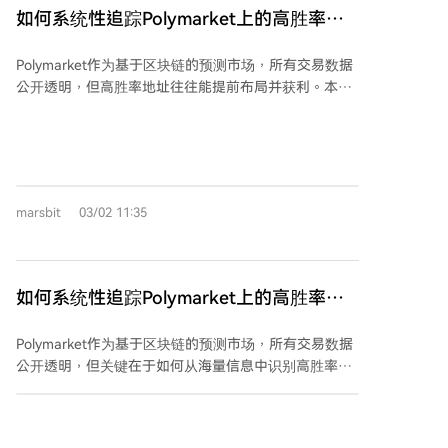
难逃税，韩国模式可能成为高税收、高普及率地区的参
如何系统性追踪Polymarket上的高胜率地
考范本。
址？
Polymarket作为基于区块链的预测市场，所有交易数据
公开透明，但高胜率地址往往能提前布局并获利。本文
介绍了系统性追踪这些具备信息优势地址的方法。 高胜
率地址通常具备以下特征：新地址突然大额下注、高度
垂直专注于特定领域、仓位规模异常变化、多次精准提
前建仓。 追踪可分为三步：首先通过Polymarket
Analytics排行榜筛选近期稳定盈利（30天正收益、胜率
marsbit
03/02 11:35
＞55%）的地址；其次分析具体事件中的大额持仓者，
关注其行为的持续性；最后深入分析其链上交易历史，
包括建仓时点（是否在消息公布前）、建仓方式（集中
快速布局）和持仓周期。 进阶策略包括：关注离场行为
如何系统性追踪Polymarket上的高胜率地
（提前减仓可能也是信号）、链上聚类分析以识别新老
址？
地址关联、监控冷门市场的异常成交量、将链上行为与
Polymarket作为基于区块链的预测市场，所有交易数据
外部信息（如社交媒体、行程数据）交叉验证。核心在
公开透明，但关键在于如何从海量信息中识别高胜率地
于从公开数据中识别出具备持续信息优势的行为模式。
址。这类地址通常具备以下特征：新地址异常大额下
注、高度垂直领域专注、仓位规模突变、多次精准提前
Odaily星球日报
03/02 08:56
布局。 系统性追踪可分为三步：首先通过Polymarket