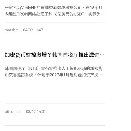
链上追踪揭开骗局全貌
一家名为VerilyHK的冒牌香港健康科技公司，在16个月
内通过TRON网络处理了约16亿美元的USDT，实际为庞
氏骗局。该平台伪装成合法医疗科技企业，声称拥有AI
健康、大数据分析等业务，甚至虚假宣传已获香港相关
marsbit
04/09 11:47
金融牌照。 链上追踪显示，其资金流转采用高度组织化
的四层结构： 1. **收款层**：使用8代热钱包地址轮换
接收资金，交易量从初期每月数千万美元增至末代的9
亿美元； 2. **中间层**：通过79个中转地址汇聚资金，
加密货币监控激增？韩国国税厅推出激进的
其中部分资金流向与被美国FinCEN制裁的柬埔寨Huione
新利润追踪系统
集团有关； 3. **出金层**：采用3代配对通道（主副线
韩国国税厅（NTS）宣布将推出人工智能驱动的加密货
并行）处理约11亿美元出金，最终通过数万个一次性地
币交易追踪系统，计划于2027年1月起对虚拟资产投资
址汇入同一中心化交易所； 4. **交易所出口**：资金最
收益征税。该系统预算约30亿韩元（约200万美元），
终进入交易所热钱包，但无法追踪具体账户。 该骗局规
预计4月启动设计，11月试运行，年底全面上线。NTS
模远超同类案件（如Forsage、NovaTech），其精密的
将通过整合国内交易所数据、区块链分析和现有税务信
基础设施设计（如秒级通道切换、独立下游网络）体现
息，利用AI技术检测异常交易及潜在逃税行为。个人投
出高度专业化。链上分析为交易所合规和监管追踪提供
资者年度加密收益超过一定门槛（如250万韩元）需纳
了关键特征指标。
bitcoinist
03/12 14:31
税，机构则面临更严格监管。此举旨在应对韩国近期加
密货币安全漏洞和管理失误引发的舆论压力，建立全球
领先的虚拟资产税务监管体系。未来高额跨境交易将更