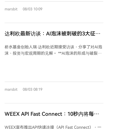
面临巨大技术挑战。这种情绪与历史上的“卢德运动”一
marsbit
08/03 10:09
脉相承，其核心并非反对技术本身，而是追问技术提升
效率后，新增财富如何分配，以及转型成本由谁承担。
马斯克提出的“全民高收入”愿景，其实现前提是技术创
造的巨大生产力能被社会广泛分享。然而，从当前依赖
达利欧最新访谈：AI泡沫被刺破的3大征
劳动获取收入的社会，过渡到那个理想未来，中间可能
兆，如何应对？
存在漫长的“阵痛期”，部分群体可能首先承担失业与技
桥水基金创始人瑞·达利欧近期接受访谈，分享了对AI泡
能贬值的代价。 文章最后强调，面对机器人产业化趋
沫、投资与宏观周期的见解。 **AI泡沫的形成与破裂征
势，社会不应只是被动等待。正如工业革命伴随产生了
兆** 达利欧认为，当前AI热潮类似过去的互联网泡沫，
劳动保障等一系列社会规则，对于AI与机器人技术，也
革命性技术引发投资狂热，人们往往忽略资产价格，通
需要提前建立关于利益分配、就业转型、安全责任等方
过举债推高估值，形成泡沫。泡沫破裂通常始于流动性
面的规范与框架。这种对“条条框框”的探讨，并非阻碍
收紧，他指出了三大破裂征兆： 1. **利率上升**：资金
技术进步，而是确保其能够健康、包容地融入社会，最
成本增加，迫使投资者变现资产。 2. **股票供给大增
终让技术红利惠及更多人。韩国工人的忧虑虽然可能早
marsbit
08/03 08:19
**：企业大量发行新股融资，增加市场供给。 3. **散户
于技术成熟度，但相关的社会讨论已然刻不容缓。
杠杆化涌入**：缺乏专业知识的散户通过借钱或杠杆产
品投机，成为市场不稳定因素。 **投资建议：分散化配
置** 达利欧强调，预测泡沫破裂时点极其困难，普通人
WEEX API Fast Connect：10秒内将每次
不应试图“择时”。最好的应对策略是**构建多元化投资
登录转化为实盘交易者
组合**，以平衡风险。他认为现金长期会因通胀贬值，
WEEX宣布推出API快速连接（API Fast Connect），一