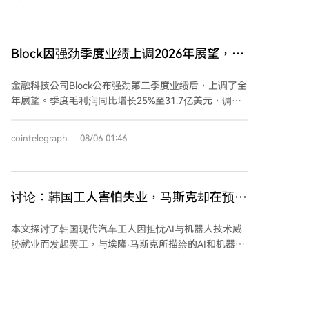
格局。 Saylor指出，在传统融资渠道用尽后，公司借助
是将股票、债券等资产上链，更是将一切（货币、身
ChatGPT设计了一种名为STRK的新型优先股结构，融合
份、权限、数据、能源等）转化为机器可读、可交易的
了债权和股权工具，旨在为增持比特币融资。这一前所
数据包。这将催生一个全新的全球信息市场，由代币化
未有的金融产品最终吸引了巨额投资。他强调，AI提供
Block因强劲季度业绩上调2026年展望，称
货币驱动。 机器不会导致需求崩塌，反而会引入数十亿
了“一个世界历史上从未有人遇到过的问题的解决方
AI已触及几乎所有代码
新参与者，消耗巨量资源。真正的挑战在于人类获取报
案”。 他将比特币定位为稀缺的价值存储和无需中介的
金融科技公司Block公布强劲第二季度业绩后，上调了全
酬的模式将被颠覆。薪资作为人类时间的定价机制，在
跨境转移工具，而AI则能极大提升生产力。他建议企业
年展望。季度毛利润同比增长25%至31.7亿美元，调整
人力不再稀缺时将失效。 未来，稀缺资源将转向人类独
家应利用AI创造前所未有的产品，而非与之直接竞争。
后每股收益1.02美元，均超预期。公司因此将全年毛利
有的信任、审美和真实人格。财富将流向机器所有者及
Saylor预测，AI将迅速自动化许多白领工作，如会计和
润指引上调至125.1亿美元，调整后营业利润指引上调至
其底层基础设施。而历史上首次，任何人都可以持有这
cointelegraph
08/06 01:46
法律研究，未来职业将更侧重于管理AI。他鼓励年轻人
34.7亿美元。 首席财务官表示，上调指引源于上半年的
份基础设施的一部分。因此，普通人的策略应是持有底
学习处于创新上升期的技术，如AI技能。 最后，他认为
强劲执行力和下半年的发展势头。公司在股东信中披
层基础设施的份额，分享其增长价值，而非与机器比拼
比特币和AI仍处早期应用阶段，两者的结合将在未来催
露，其智能体人工智能在6月已协助编写和审查了近全
速度。
生全新的金融产品和商业模式。Saylor的视野显示，他
部生产代码变更。业务负责人称，相比年初，每位工程
讨论：韩国工人害怕失业，马斯克却在预想
将这两项技术视为塑造下一代金融与创业的核心力量。
师的代码变更量提升了150%。此前，公司于2月进行了
“没有工作”的社会？
以AI为导向的重组并裁员4000人。
本文探讨了韩国现代汽车工人因担忧AI与机器人技术威
胁就业而发起罢工，与埃隆·马斯克所描绘的AI和机器人
将创造“极度丰裕”、使工作成为可选项的未来图景，两
者之间形成的鲜明对比与深刻分歧。 文章指出，工人的
焦虑源于技术替代的长期可能性被舆论提前兑现，尽管
当前人形机器人要稳定替代汽车生产线上的熟练工人仍