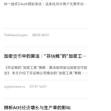
而黄金作为一种非负债的“硬通货”，是有效的分散工
种一键式OAuth授权系统。该系统允许用户无需手动处
具，建议占投资组合的5%-15%。对于比特币，他持谨
理API密钥即可关联其WEEX账户。该解决方案专为
慎态度，更信任实物黄金，因其物理属性与政府难以干
WEEX经纪商合作伙伴设计，旨在通过无缝的一键体验
预的特点。 **AI变革的影响与受益者** 达利欧指出，AI
取代传统复杂的技术接入流程，从而在合作伙伴平台上
的发展路径是机器逐步替代人类体力乃至可计算机化的
实现更快的用户转化和更强的长期留存。 **核心要点：
脑力劳动。这场变革的最大受益者将是**掌握前沿技术
** * **功能：** 类似“使用Google登录”的一键授权系
与资本的少数人**，可能加剧贫富差距。许多白领工作
TheNewsCrypto
08/03 06:01
统，让用户无需创建或管理API密钥即可将其WEEX账户
面临被取代风险。但他认为，人类在情感、直觉和复杂
连接到第三方平台。 * **解决问题：** 手动API密钥设置
协作方面的能力难以被替代，**拥有卓越人类智能并善
是阻碍潜在用户成为活跃交易者的最大障碍。快速连接
于合作的人**，未来仍将表现出色。 **关于宏观大周期
彻底消除了这一步骤。 * **获益：** 实现无摩擦转化，
** 达利欧重申其关于约80年一轮回的国际秩序大周期理
加密货币中的算法：“芬纳姆”的“加密工具”
降低用户流失，提高留存率，使用户能在数秒内（而非
论，但他表示具体时长并非绝对，更应关注当前所处周
策略如何运作
数分钟）从登录进入实盘交易。 * **目标用户：** AI信
期的阶段与相关指标。他认为，目前世界正处在这一周
《芬诺姆的“加密工具”策略：算法如何驱动加密货币投
号平台、量化策略工具、交易机器人以及任何目前需要
期性演变的关键时间区域附近。
资》 本文介绍了芬诺姆公司推出的“加密工具”策略，这
用户手动配置API访问的WEEX经纪商合作伙伴。 **运作
是一种基于算法的系统性投资方法，旨在帮助投资者应
流程：** 1. 用户在合作平台点击“使用WEEX登录”。 2.
对加密货币市场的高波动性，避免情绪化决策。 **核心
系统重定向至官方WEEX授权页面进行验证。 3. 用户确
cryptonews.ru
07/31 16:51
要点：** 1. **策略原理**：该策略基于自动化交易算
认API密钥的授权范围（默认为交易和读取权限）。 4.
法，追踪比特币、以太坊、瑞波币等九种主要及MEME
确认后，系统在后台生成API密钥并通过加密通道直接绑
代币，寻找可能发展为中期上涨趋势的早期价格脉冲信
定至合作平台。 **优势对比：** 与传统手动API密钥方
号，并自动执行交易。其核心优势在于纪律性，不受市
辨析AI对经济增长与生产率的影响
式相比，快速连接在用户体验（一键操作 vs 手动碎片化