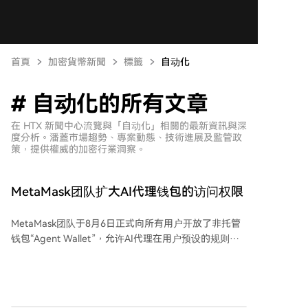
首頁
加密貨幣新聞
標籤
自动化
# 自动化的所有文章
在 HTX 新聞中心流覽與「自动化」相關的最新資訊與深
度分析。潘蓋市場趨勢、專案動態、技術進展及監管政
策，提供權威的加密行業洞察。
MetaMask团队扩大AI代理钱包的访问权限
MetaMask团队于8月6日正式向所有用户开放了非托管
钱包“Agent Wallet”，允许AI代理在用户预设的规则范
围内自主执行链上操作。 该钱包通过命令行界面运行，
兼容多款AI工具。用户可预先设定支出限额、允许交互
的协议列表等规则。默认开启的“守护模式”会限制可交
互的网络、地址、代币接收方，并设有24小时支出上