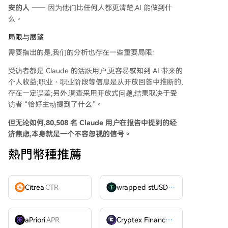
安的人
—— 因为他们比任何人都更清楚,AI 能做到什
么。
局限与展望
需要指出的是,我们的分析也存在一些重要局限:
受访者都是 Claude 的活跃用户,更容易感知到 AI 带来的
个人收益;职业、职业阶段等信息是从开放回答中推断的,
存在一定误差;另外,调查采用开放式问题,结果取决于受
访者 “恰好主动提到了什么”。
但无论如何,80,508 名 Claude 用户在报告中提到的经
济焦虑,本身就是一个不容忽视的信号。
熱門幣種推薦
Citrea
CTR
wrapped stUSDT
WSTUSDT
aPriori
APR
Cryptex Finance
CTX