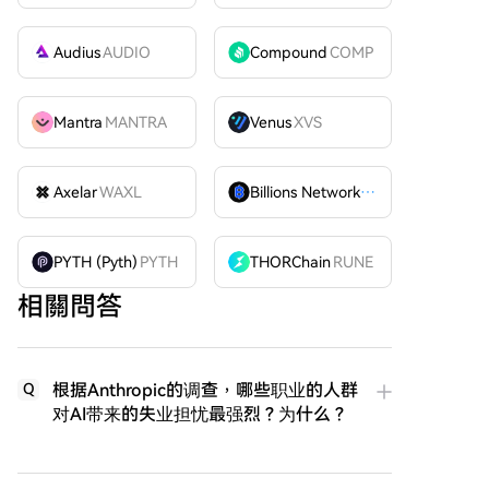
Audius
AUDIO
Compound
COMP
Mantra
MANTRA
Venus
XVS
Axelar
WAXL
Billions Network
BILL
PYTH (Pyth)
PYTH
THORChain
RUNE
相關問答
根据Anthropic的调查，哪些职业的人群
Q
对AI带来的失业担忧最强烈？为什么？