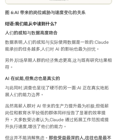
图 6:AI 带来的岗位威胁与速度变化的关系
结语:我们能从中读到什么?
人们的感知与数据高度吻合
数据表明,人们的感知与实际使用数据是一致的:Claude
能承担的任务越多,人们对 AI 的影响也最为担忧。
另外,职场早期人群的经济焦虑更高,这与既有研究结果相
符。
AI 在赋能,但焦虑也是真实的
与此同时,调查也呈现了硬币的另一面:AI 正在真实地拓
展人们的能力边界。
虽然高薪人群对 AI 带来的生产力提升最为积极,但低薪
岗位和教育水平较低的群体同样报告了显著的效率提
升。大多数受访者认为,Claude 通过拓展工作范围或提
升执行速度,增强了他们的能力。
但这并不能消解焦虑。
那些受益最深的人,往往也是最不