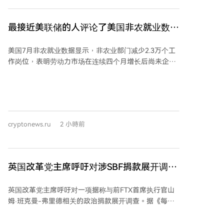
个指标是钱德动量振荡器（CMO）的数据。马丁内斯表
示，CMO指标已降至-71，上次达到该水平是在6月比特
最接近美联储的人评论了美国非农就业数
币价格跌至约57,000美元时。该指标用于评估市场是否
据！
处于超买或超卖状态以及当前趋势的强度。历史上，较
美国7月非农就业数据显示，非农业部门减少2.3万个工
低的CMO水平有时与比特币的重要低点相吻合。 马丁
作岗位，表明劳动力市场在连续四个月增长后尚未企
内斯总结称，综合这三个长期指标来看，增强了比特币
稳。不过，失业率小幅下降至4.1%。 《华尔街日报》记
可能正在形成宏观经济底部的技术预测。但他也提醒，
者尼克·蒂米拉奥斯（Nick Timiraos）以其与美联储的紧
这些指标基于过去的价格走势，本身并不保证未来的价
密联系而闻名，他在就业数据发布后指出，美联储对7
格动态。 *本文不构成投资建议。
月就业报告的解读将面临挑战。 蒂米拉奥斯认为，显示
劳动力市场复苏停滞的新数据，可能降低美联储在下个
cryptonews.ru
2 小時前
月加息的必要性。然而，决定利率政策走向的最关键因
素仍将是通胀数据。他表示，由于失业率持续下降，市
场关注焦点仍将集中于通胀，物价压力的升降将决定美
联储的利率政策取向。 温和的通胀数据可能支持美联储
英国改革党主席呼吁对涉SBF捐款展开调
维持利率不变的观点。特别是，如果连续两个月通胀数
查：报道
据温和，可能表明价格压力放缓正成为更明显的趋势，
英国改革党主席呼吁对一项据称与前FTX首席执行官山
而非暂时波动。 反之，如果通胀数据表现强劲，则可能
姆·班克曼-弗里德相关的政治捐款展开调查。据《每日
迫使美联储重新评估其当前的通胀预测，并增加加息的
电讯报》报道，改革党主席李·安德森要求议会标准专员
可能性。蒂米拉奥斯指出，若通胀居高不下，将有更多
调查国防大臣韦斯·斯特里廷，因其在2022年和2023年