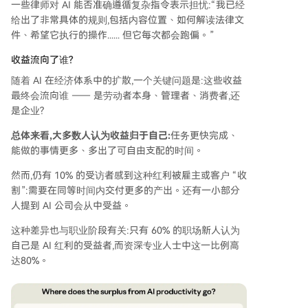
一些律师对 AI 能否准确遵循复杂指令表示担忧:“我已经
给出了非常具体的规则,包括内容位置、如何解读法律文
件、希望它执行的操作...... 但它每次都会跑偏。”
收益流向了谁?
随着 AI 在经济体系中的扩散,一个关键问题是:这些收益
最终会流向谁 —— 是劳动者本身、管理者、消费者,还
是企业?
总体来看,大多数人认为收益归于自己:
任务更快完成、
能做的事情更多、多出了可自由支配的时间。
然而,仍有 10% 的受访者感到这种红利被雇主或客户 “收
割”:需要在同等时间内交付更多的产出。还有一小部分
人提到 AI 公司会从中受益。
这种差异也与职业阶段有关:只有 60% 的职场新人认为
自己是 AI 红利的受益者,而资深专业人士中这一比例高
达80%。