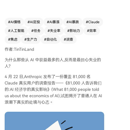
关，即工作中实际由AI承担的任务比例越高，从业
者越担忧。软件工程师等职业的担忧远高于小学教
师。此外，职场新人比资深从业者更为恐慌。 * **
谁从AI中受益？** 大多数受访者感到生产力显著提
#
AI價格
#
AI定投
#
AI暴漲
#
AI暴跌
#
Claude
升，平均评分达5.1分（7分制）。受益最大的群体
#
人工智能
#
任务
#
失业率
#
影响力
#
效率
是高收入者（如管理者、软件开发者），但低收入
岗位同样获得了可观的能力拓展，例如客服、快递
#
焦虑
#
生产力
#
自动化
#
调查
员利用AI开展新业务。 * **收益流向何处？** 多数
作者:TinTinLand
人认为收益归于自己，表现为任务更快、能做更多
事、拥有更多自由时间。然而，有10%的人感到红
为什么那些从 AI 中获益最多的人,反而是最担心失业的
利被雇主或客户“收割”。职场新人中仅60%认为自
人?
己受益，低于资深人士的80%。 * **效率如何提
4 月 22 日,Anthropic 发布了一份覆盖 81,000 名
升？** 生产力提升主要体现在“工作范围扩展”（4
Claude 真实用户的调查报告——《81,000 人告诉我们
8%）和“速度提升”（40%）。许多人表示AI让他们
的:AI 经济学的真实影响》(What 81,000 people told
做到了以前做不到的事，例如非技术人员进行全栈
us about the economics of AI),试图揭开了普通人在 AI
开发。 * **一个矛盾现象：** 研究揭示了一个值得
浪潮下真实的处境与心态。
关注的矛盾：**从AI中获得最大效率提升的人，反
而对职业前景感到最深刻的焦虑**。当工作被极大
加速时，人们会强烈质疑自身工作的长期价值。 **
总结：** 调查表明，AI正在真实地赋能各收入阶层
的劳动者，拓展其能力边界。但与此同时，AI介入