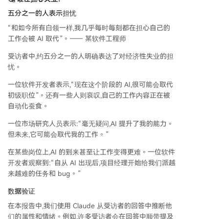
五分之一的人表示担忧
“和如今所有白领一样,我几乎每时每刻都在担心自己的
工作会被 AI 取代”。—— 某软件工程师
受访者中,约五分之一的人明确表达了对经济性失业的担
忧。
一位软件开发者表示,“现在这个阶段的 AI,很可能会取代
初级职位”。还有一些人则哀叹,自己的工作内容正在被
自动化蚕食。
一位市场研究人员表示:“毫无疑问,AI 提升了我的能力。
但未来,它可能会取代我的工作。”
在某些岗位上,AI 的到来甚至让工作变得更难。一位软件
开发者观察到:“自从 AI 出现后,项目经理开始给我们派越
来越难的任务和 bug。”
数据验证
在本报告中,我们使用 Claude 从受访者的回答中推断他
们的属性和情绪。例如,许多受访者会在回答中顺带提及