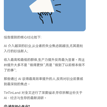
越深的职业，从业者的不安全感也越强，尤其是职
场新人。尽管存在样本偏差等局限，但八万多名用
户表达的经济焦虑本身已是一个强烈的信号。
报告提到的核心结论如下:
AI 介入越深的职业,从业者的失业焦虑就越强,尤其是刚
入行的职场新人;
收入最高和最低的群体,生产力提升反而最为显著。而这
种提升大多不是 “做得更快”,而是 “做到了以前根本做不
了的事”;
那些通过 AI 获得最高效率提升的人,反而对职业前景感
到最深刻的焦虑。
TinTinLand 对全文进行了深度编译,带你拆解这份关于
AI、经济与生存的最新调研。
🤔 谁在担心失业?