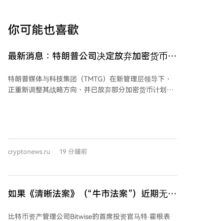
你可能也喜歡
最新消息：特朗普公司决定放弃加密货币！
一种山寨币价格暴跌！
特朗普媒体与科技集团（TMTG）在新管理层领导下，
正重新调整其战略方向，并已放弃部分加密货币计划。
该公司终止了与Crypto.com先前宣布的两项独立交易，
旨在将资源重新聚焦于媒体运营以及与热核能源公司
TAE的合并计划。 临时首席执行官凯文·麦克古恩表示，
公司希望采取更具针对性的战略，并指出数字资产管理
公司市场在过去一年已趋于饱和。这标志着公司战略的
cryptonews.ru
19 分鐘前
重大转变，其原本计划到2025年在加密货币和金融服务
领域进行积极扩张。 各方共同终止了涉及创建基于
Cronos区块链和CRO代币的上市公司的"CRO战略"计
划，理由包括当前市场状况以及业务和利益相关者优先
如果《清晰法案》（“牛市法案”）近期无法
事项的变化。同时，各方同意不再启动与先前服务协议
通过，比特币将何去何从？知名首席信息官
相关的某些数字资产。 此外，特朗普媒体与Crypto.com
比特币资产管理公司Bitwise的首席投资官马特·霍根表
评估...
也缩减了将预测市场直接整合到Truth Social平台的计