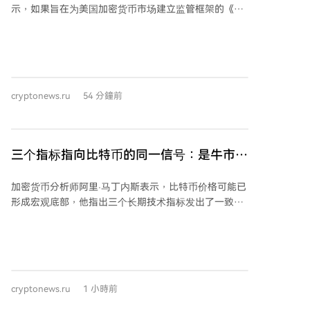
示，如果旨在为美国加密货币市场建立监管框架的《清
划，转而将合作推进一项营销协议，以向Truth Social用
晰法案》本周未获通过，可能导致加密货币市场出现短
户推广Crypto.com的预测市场产品。 公司目前的重点是
期下跌。霍根在备忘录中指出，法案若不通过，最乐观
将Truth Social的用户群和数据转化为新的收入来源，例
的情况是市场能迅速消化这一预期。他提到，预测市场
如通过其API服务向高频交易公司提供数据，并探索与大
对此法案通过概率的预期已大幅下降，这有助于减少市
型语言模型开发商和市场预测平台签订数据许可协议。
场面临的不确定性。 霍根认为，法案本周通过的可能性
麦克古恩强调，此次战略调整是基于竞争环境考虑，而
cryptonews.ru
54 分鐘前
较低，更可能的情况是参议院将听证会推迟到九月。他
非监管担忧。 受相关消息影响，CRO代币价格出现显著
强调，关键点在于投资者需要接受该法案短期内不会通
下跌。
过的现实。霍根表示，若市场能快速将这一因素计入价
格，将有助于市场触底并消除不确定性，从而为秋季可
三个指标指向比特币的同一信号：是牛市还
能出现的上涨趋势奠定更好基础。 *本文不构成投资建
是熊市趋势？
议。
加密货币分析师阿里·马丁内斯表示，比特币价格可能已
形成宏观底部，他指出三个长期技术指标发出了一致信
号。 马丁内斯称，比特币月度图表上出现了TD
Sequential的买入信号，这个罕见信号曾在2022年成功
预示市场底部，当前信号可能同样指向新的周期性底部
区域。 第二个指标是比特币价格接近其50个月简单移动
平均线（SMA）。马丁内斯指出，自2014年以来，这一
cryptonews.ru
1 小時前
长期支撑位与比特币价格在多次重大市场低点处相交，
因此当前水平可能是一个历史上强劲的支撑区域。 第三