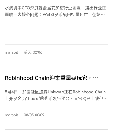
什么？
大量云服务协议，管理层称算力投资回收期短。然而，
水滴资本CEO深度复盘当前加密行业困境，指出行业正
公司资本开支庞大，第二季度达183.69亿美元，主要用
面临三大核心问题：Web3发币项目批量死亡，创始人
于AI基础设施，自由现金流为负。管理层设定了2026年
深陷维权与清算；头部中心化交易所（CEX）虽交易量
底实现千亿美元年化收入运行率的目标，高度依赖AI云
增长，却逐渐失去资产发行与定价权，更像传统券商；
服务合同交付。此外，公司宣布AI基础设施将独家采用
一级市场投资机构因退出机制缺失而集体退场。 文章认
英伟达平台。股价盘后下跌主要受两方面因素影响：一
为，行业信用崩塌的主要责任方包括：FTX与Luna的暴
是市场关注高额资本开支下的自由现金流压力；二是8
雷摧毁了传统资本信任；头部CEX为短期利益放任空气
月6日将有大量限售股解禁，带来潜在的供给压力。
marsbit
前天 02:06
币泛滥，透支行业信用；以太坊基金会从PoW转向PoS
的决策，被认为牺牲了成为全球区块链AI算力网络的战
略机会。 对于未来，作者指出行业扭转趋势的关键变量
可能只有两个：一是美国将BTC纳入国家战略储备并实
Robinhood Chain迎来重量级玩家，
际购买，以重建全球信心；二是链上诞生拥有数亿用
Uniswap布局“Pools”传递哪儿些信号？
户、能创造真实价值的超级应用，证明区块链不仅可发
8月4日，加密社区披露Uniswap正在Robinhood Chain
行资产，更能创造需求。除此之外的利好可能仅是周期
上开发名为“Pools”的代币发行平台，其官网已上线但产
性反弹。
品尚未开放。此举标志着去中心化交易所正从交易基础
设施向链上资产发行平台转型，或将重新定义Web3项
marsbit
08/05 00:09
目冷启动和代币发行模式。 Uniswap通过推出Pools，
正从交易协议扩展为更完整的链上金融基础设施。Pools
预计提供两种发行模式：“Crowd Launch”采用4小时公