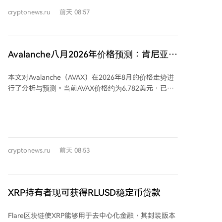
EMA（0.1967美元）是近期阻力。 链上数据显示，尽管
cryptonews.ru
前天 08:57
非空钱包数量在过去两个月减少了约7070个，但ADA市
值一周内上涨24%，表明强势买家正在吸收卖盘，而散
户尚未大规模跟进。同时，Cardano的总锁仓价值
（TVL）一周增长约9%，达到近6800万美元。 生态方
Avalanche八月2026年价格预测：肯尼亚接
面，Emurgo宣布退出dRep Yoroi注册并离开Intersect
入网络之际，AVAX能否突破7美元大关？
董事会，以专注处理此前安全事件。另一方面，
本文对Avalanche（AVAX）在2026年8月的价格走势进
Cardano在30天活跃开发者数量（43人）上领先于
行了分析与预测。当前AVAX价格约为6.782美元，已突
Solana，但远低于以太坊。 宏观层面，美国《CLARITY
破20日和50日指数移动平均线（EMA），技术指标转为
法案》未列入8月4日参议院日程，若在8月7日前未投
看涨。关键阻力位在7美元（区间上沿）和100日
票，年内通过可能性降低。分析师认为，即使法案推
EMA（7.483美元），支撑位在50日EMA（6.775美元）
迟，SEC和CFTC仍将推进加密监管，但过程可能更慢且
及区间底部5.50美元。 历史上8月是AVAX表现最强的月
对市场不利。 **价格展望：** - **看涨情形**：若ADA
份，平均收益达25.1%，但数据受2021年异常涨幅影
能守住0.17美元突破位，并吸引散户回归，价格可能上
cryptonews.ru
前天 08:53
响，中位数收益为负。2026年8月的起点较低，六月大
探0.20美元心理关口及0.2437美元测量目标。 - **看跌
幅下跌后卖压可能已减弱。 基本面方面，肯尼亚国家考
情形**：若跌破50日EMA（0.1754美元），且Emurgo
试委员会已将超1500万份学术记录存入Avalanche链，
治理问题与法案不确定性加剧市场担忧，价格可能回撤
这是继印度、美国加州等地后又一重大政府级应用。夏
至0.17美元趋势线支撑位。
XRP持有者现可获得RLUSD稳定币贷款
季Avalanche生态活跃，包括Securitize代币化约3亿美
元资产、Progmat迁移超27亿美元证券、Aave V4扩展
Flare区块链使XRP能够用于去中心化金融，其封装版本
至该网络，以及现代汽车启动稳定币支付试点等机构采