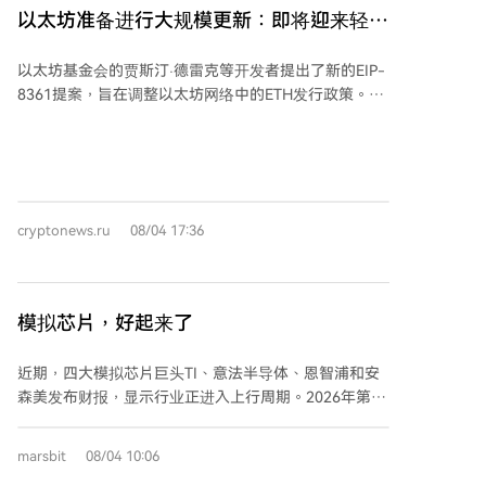
平拍卖机制，让市场共同决定初始价格；“Instant
以太坊准备进行大规模更新：即将迎来轻微
Launch”则类似Bonding Curve，允许即时交易并实现
变革
自动价格发现。两种模式均旨在解决传统代币发行中流
以太坊基金会的贾斯汀·德雷克等开发者提出了新的EIP-
动性不足、早期投资者优势过大等问题。 Uniswap选择
8361提案，旨在调整以太坊网络中的ETH发行政策。该
部署在Robinhood Chain，意在结合Web3原生设施与
提案的核心是引入“渐进式发行燃烧”机制，即随着参与
传统金融用户入口，可能触达更广泛的用户群体。目前
质押的ETH数量增加，验证者获得的部分奖励将被逐步
市场已出现借Pools概念炒作的代币，但均非官方发行，
燃烧，燃烧比例从0%线性上升至100%。当质押量达到
投资者需等待官方正式公告。 长远来看，Pools的价值
总供应量的约50%时，验证者通过质押获得的净收益率
在于能否重新定义链上资产发行方式。若成功，
将降至0%。按当前质押率估算，此举预计将使收益率减
Uniswap或将从最大的去中心化交易所升级为Web3资
cryptonews.ru
08/04 17:36
半至约1%。 开发者指出，当前系统未能完全消除持续
产发行操作系统，推动链上发行平台成为下一阶段基础
增加质押的经济激励。目前质押队列已满，每月约有
设施竞争的新战场。
175万ETH进入质押系统。若不进行改动，预计到2028
年初，质押的ETH总量可能超过7000万枚，占总供应量
模拟芯片，好起来了
的55%以上。 支持者认为，过高的质押率可能带来风险
而非增强安全性。他们担忧，质押名义收益的税收以及
近期，四大模拟芯片巨头TI、意法半导体、恩智浦和安
由此导致的供应收缩，可能促使个体验证者率先退出。
森美发布财报，显示行业正进入上行周期。2026年第二
这可能导致质押的ETH集中在托管服务和大型质押提供
季度，四家公司营收均实现同比增长，并给出积极的第
商手中，从而削弱以太坊的去中心化结构，并降低社群
三季度指引。工业市场率先复苏，汽车、数据中心需求
应对潜在网络分叉的能力。 此外，支持者指出，不断增
marsbit
08/04 10:06
也明显回升，多市场联动支撑增长。 关键转折点在于库
长的ETH发行量对未参与质押的投资者造成了稀释成