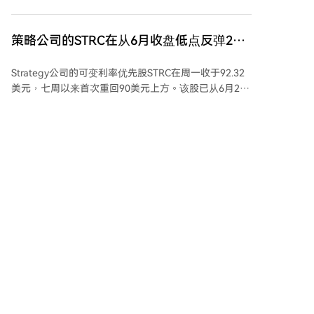
存。模拟芯片库存历经长期消化，目前原厂、渠道及终
本。他们担心，高利率的流动性质押代币等衍生品可能
端客户库存已普遍降至正常或偏低水平。订单出货比提
会取代ETH在生态中的直接使用。 该提案旨在通过线性
升，积压订单增加，显示补库存需求启动。其中，汽车
策略公司的STRC在从6月收盘低点反弹24%
降低质押收益率（直至特定质押水平），消除超过该水
市场补库特征显著，工业恢复则更多由终端新设备量产
平后继续增加质押的经济动机，从而限制ETH发行量，
后重回90美元上方
驱动。 价格方面，部分厂商虽发出涨价函，但实际成交
维持以太坊的货币中性。
Strategy公司的可变利率优先股STRC在周一收于92.32
价整体平稳，涨价效应尚未全面体现。产能出现结构性
美元，七周以来首次重回90美元上方。该股已从6月26
紧张，尤其在8英寸代工环节，但IDM厂商仍有缓冲空
日的收盘低点74.57美元反弹了近24%。 此次复苏得益
间。 AI发展为模拟芯片带来新增长曲线。云端AI数据中
于Strategy为支持STRC所采取的一系列措施。公司披露
心推高对电源管理、光模块等高性能模拟芯片的需求；
已出售1,638枚比特币，获得1.047亿美元资金。其中，
Physical AI（汽车、机器人等）则带动传感器、电机驱
5240万美元用于支付优先股股息，5230万美元用于回
动等芯片用量。国内厂商如纳芯微、思瑞浦等已在相关
购STRC股票。此外，公司还通过出售MSTR股票筹集了
领域取得进展。 总体来看，模拟芯片市场已跨过库存
cointelegraph
08/04 09:55
2.906亿美元，其中2890万美元用于进一步回购STRC，
底，进入由补库存与真实需求共同驱动的复苏阶段，但
并将美元储备增至40亿美元。 STRC是一种永久优先
不同产品与市场间仍存在温差。
股，其股息率可每月调整，旨在鼓励其交易价格接近
100美元的面值目标。尽管近期有所反弹，其价格仍低
公司Tether在2026年上半年黄金采购量上
于公司设定的99至100美元目标区间。
超过哈萨克斯坦
2026年8月3日，Tether International宣布其持有的实物
黄金储备已增至约150吨。这一增长主要源于2026年上
半年的积极采购，期间公司共购入约27.1吨黄金。若将