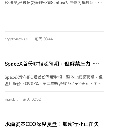
FXRP现已被信贷管理公司Sentora批准作为抵押品。
用。 文章给出了分周价格预测区间，并设定了看涨目标
Sentora管理着基于Ripple稳定币RLUSD的2.8亿美元信
（测试100日EMA 7.483美元）和看跌风险（回落至区
贷池，用户现在可以存入FXRP并借入RLUSD。 这项创
间底部5.50美元）两种情景。最终表现将取决于价格能
新在Morpho Blue平台上开辟了独立的FXRP/RLUSD市
否站稳关键支撑并突破7美元阻力，以及宏观监管动态
场，允许持有者抵押XRP借贷而非出售代币，整个过程
（如CLARITY法案进展）和市场情绪。
无需许可和许可名单。Sentora在批准前对FXRP的市场
cryptonews.ru
前天 08:44
动态、预言机设计、流动性和清算能力进行了风险评
估，并将持续监控该资产。 用户需通过Flare的FAssets
系统创建FXRP，经Stargate桥接至以太坊，然后存入市
场并按自选抵押率借贷。Flare团队正在开发通过智能账
SpaceX首份财报超预期，但解禁压力下盘
户直接从XRP Ledger钱包授权操作的流程，以及XRPL
后超7%
到以太坊的直接转换。 Flare联合创始人兼CEO Hugo
SpaceX发布IPO后首份季度财报，整体业绩超预期，但
Philion指出，XRP是加密货币中市值最大但DeFi应用最
盘后股价下跌超7%。第二季度营收78.14亿美元，同比
少的资产之一。他认为，由专业的机构风险管理团队确
增92%，调整后EBITDA达35.38亿美元，同比增191%，
保其接入以太坊主网，比普通的跨桥上线意义更大。
净亏损大幅收窄。收入结构呈现三大业务支柱：连接业
Morpho Blue的每个市场都有独立的抵押资产、债务资
marsbit
前天 02:52
务（主要为Starlink）贡献约55%的收入和主要利润；AI
产、预言机和清算阈值，因此FXRP市场的任何问题都将
业务收入同比激增247.5%，成为增长最快引擎，调整后
被隔离，不会影响资金池的其他部分。
EBITDA转正；传统太空业务占比降至约12%。Starlink
用户数达1200万，略低于预期，但企业及政府业务增长
水滴资本CEO深度复盘：加密行业正在失去
强劲。AI业务增长由大客户算力订单驱动，公司已签署