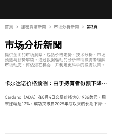
首頁
加密貨幣新聞
市场分析新聞
第3頁
市场分析新聞
提供全面的市场洞察，包括价格走势、技术分析、市场
预测与趋势解读。通过数据驱动的分析帮助投资者理解
市场动态、评估潜在机会，并制定更科学的投资决策。
卡尔达诺价格预测：由于持有者份额下降及
强势买家吸纳，ADA一周内上涨24%
Cardano（ADA）在8月4日交易价格为0.1936美元，周
末涨幅超12%，成功突破自2025年底以来的长期下降趋
势线。技术分析显示，此次突破源自一个长期上升三角
形形态，测量目标指向0.2437美元，较突破基点有约
41%的潜在上涨空间。20日与50日EMA（分别位于
0.1733和0.1754美元）构成初步支撑，而100日