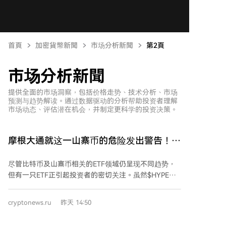
首頁
加密貨幣新聞
市场分析新聞
第2頁
市场分析新聞
提供全面的市场洞察，包括价格走势、技术分析、市场
预测与趋势解读。通过数据驱动的分析帮助投资者理解
市场动态、评估潜在机会，并制定更科学的投资决策。
摩根大通就这一山寨币的危险发出警告！投
资者为何撤资？详情在此
尽管比特币及山寨币相关的ETF领域仍呈现不同趋势，
但有一只ETF正引起投资者的密切关注。虽然$HYPE
ETF在短期内取得了显著成功，但近期其增长势头有所
放缓。 摩根大通指出，投资于Hyperliquid原生代币
cryptonews.ru
昨天 14:50
$HYPE的ETF在7月和8月初的资金流入速度已经减慢。
该银行认为，这表明投资者对于$HYPE未来的竞争力产