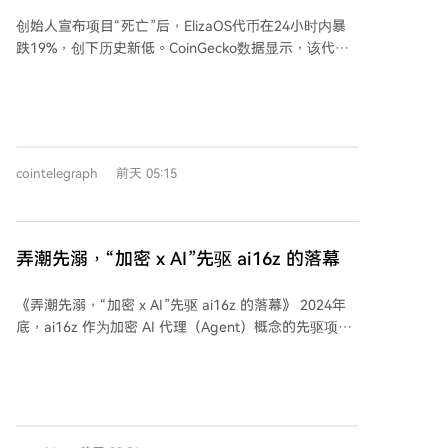
19% 至历史新低
押者，因其固定成本不变而收益大降，弥补停机损失的
创始人宣布项目“死亡”后，ElizaOS代币在24小时内暴
时间可能增至近4倍。同时，质押衍生品（LST）与原生
跌19%，创下历史新低。CoinGecko数据显示，该代币
ETH的收益差将收窄，可能削弱其吸引力，并冲击依赖
跌至0.000285美元，市值仅剩210万美元。 创始人肖·沃
LST收益的DeFi循环杠杆策略及整个利率体系。Aave创
尔特斯表示，Eliza基金会正在关闭，他不再拥有或支持
始人等担忧这会损害ETH作为“互联网债券”的可预测现
该代币，并称“代币已完全死亡”。不过，开源的Eliza软
金流，降低机构配置意愿。另有观点认为，极低收益环
件将继续开发，但未来不会再与任何代币关联。 此次暴
境下，资本雄厚的大型机构可能更能承受，反而加剧验
跌标志着一个戏剧性逆转。该项目前身为AI16Z，曾在
证者集权风险。 该提案目前仍处于早期草案阶段，计划
cointelegraph
前天 05:15
2025年1月达到25亿美元市值峰值，后因品牌混淆问题
在即将到来的Hegotá升级讨论中被审议。其影响深远，
更名为ElizaOS。 沃尔特斯将项目失败归咎于一场由部
触及以太坊的安全假设、经济模型及资产定位，引发了
分代币持有者提起的诉讼。该诉讼指控项目方存在虚假
关于谁将受益、谁将承压的广泛讨论。最终，供应变化
宣传和不当得利等行为。尽管沃尔特斯称诉讼“荒谬”，
还取决于网络使用与市场等多重因素。
弄潮先溺，“加密 x AI”先驱 ai16z 的落幕
但项目因缺乏资金继续应诉而选择和解，并将剩余资金
移交给了原告。他强调，此后将不会有任何资金用于回
《弄潮先溺，“加密 x AI”先驱 ai16z 的落幕》 2024年
购代币或提供支持。 ElizaOS是一个用于构建和管理AI
底，ai16z 作为加密 AI 代理（Agent）概念的先驱项
智能体的开源框架，最初于2024年10月以ai16z之名启
目，通过一个带有模因色彩的众筹（募资约7.5万美元）
动。
迅速崛起，三个月内市值飙升至26亿美元，并带动了整
个AI Agent赛道估值接近百亿美元。当时，主流AI市场
对“AI代理”的理解尚在概念阶段，加密市场已为其提前
定价。然而，早期就有质疑指出，其核心的AI投资代理