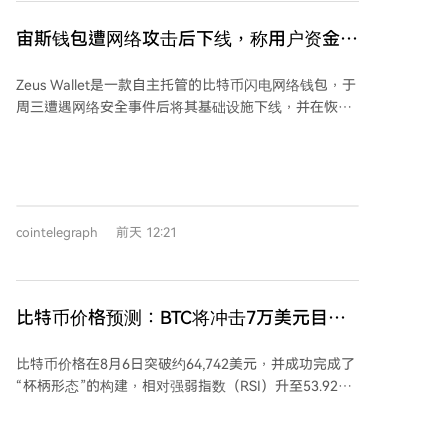
生了更多疑问。 数据显示，$HYPE ETF在5月和6月的资
金流入量曾是除比特币ETF外最高的加密货币ETF之一，
宙斯钱包遭网络攻击后下线，称用户资金未
但这一积极态势在7月开始转变。摩根大通的分析师在
受影响
报告中不仅强调了ETF资金流入放缓，更对Hyperliquid
Zeus Wallet是一款自主托管的比特币闪电网络钱包，于
的长期竞争力提出了关注。该银行预测，像Hyperliquid
周三遭遇网络安全事件后将其基础设施下线，并在恢复
这样的去中心化交易平台未来可能面临夺取市场份额的
服务前对系统进行全面审计。 Zeus在社交平台X上发布
重大挑战。 分析师认为，$HYPE ETF资金流入放缓并不
声明，称此次攻击未危及用户资金，且暂无证据表明事
意味着机构投资者的需求完全消失。然而，在5月和6月
件影响闪电网络节点软件。创始人Evan Kaloudis在公司
展现的强劲增长势头未能在7月及8月初延续，这可能表
博客中表示，根据现有调查，事件应仅限于Zeus自身基
明投资者对Hyperliquid正变得更加谨慎。因此，$HYPE
础设施。 Kaloudis称，Zeus在数小时内控制了攻击影
ETF在接下来时期的资金流入能否加速，将是衡量市场
cointelegraph
前天 12:21
响，并承诺为在事件中闪电服务提供商通道关闭的用
对其竞争力担忧是否减轻的一个重要指标。 *本文不构
户，在服务恢复后提供替换通道。 公司未透露攻击的具
成投资建议。
体性质或恢复运营的时间表，但表示此事强化了其对可
信执行环境以及验证闪电签名器项目的投入，以加强基
比特币价格预测：BTC将冲击7万美元目
础设施安全。 此前，Zeus已于周一宣布因非托管比特币
标，本周ETF资金流入超6.26亿美元
兑换服务Boltz暂停运营而关闭其兑换功能。Boltz表示
比特币价格在8月6日突破约64,742美元，并成功完成了
其平台将无限期保持停用状态。 媒体已就事件详情向
“杯柄形态”的构建，相对强弱指数（RSI）升至53.92，
Zeus寻求进一步信息，截至发稿前未获回应。
表明买方动能增强。技术分析指出，下一目标为100日
EMA（约66,988美元），关键支撑位于62,000美元。 本