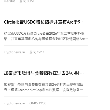
marsbit
前天 00:51
功能实为人工操作，但在市场狂热中并未引起重视。
2026年，真正的AI代理（如Claude、CodeX等）已广泛
落地，实现了当初加密AI叙事中描绘的许多功能。但兑
现这些价值的，是Anthropic、OpenAI等传统科技公
Circle报告USDC增长指标并宣布Arc于9月
司，其通过API调用和订阅服务等模式成功商业化。而绑
16日正式上线主网
定代币的加密AI项目，在代币价格崩盘后往往陷入开发
稳定币USDC发行商Circle公布2026年第二季度财务业
者流失、社区维权、资金枯竭的困境。 ai16z项目创始
绩，并宣布其面向机构与可编程金融的区块链网络Arc将
人Shaw Walters近期宣布项目彻底关停，基金会解散且
于9月16日正式上线主网。 财务数据显示，本季度
无任何回购。他表达了对加密社区的极度失望，称其充
USDC流通量达733亿美元，链上交易量同比增长151%
满诉讼与指责，并坦言自己持有的代币已归零，目前生
cryptonews.ru
前天 19:11
至14.8万亿美元。公司总收入及储备收益为7.01亿美
活拮据。颇具讽刺意味的是，其开发的底层开源框架
元，净利润4800万美元。 Arc网络的首批验证者包括贝
Eliza OS仍在更新，甚至有企业寻求合作，最近一周的
莱德、Visa、万事达卡、ICE、DTCC、渣打银行和
主要代码贡献者竟是AI模型Claude。这似乎证明，一个
Galaxy等全球顶尖金融机构。Circle强调这是一种由使
加密货币恐惧与贪婪指数在过去24小时内
不发币的AI开源项目，生存路径反而更宽广。 反思“加
用者共同维护的新区块链基础设施模式。相关合作方
密xAI”的现状，单纯的“为AI概念发币”模式已近乎失
上涨！脱离恐惧区域了吗？详情在此
面，贝莱德计划在Arc上部署BUIDL基金，DTCC正探索
败。当前仍存活的加密AI项目，如Bittensor、Render，
加密货币恐惧与贪婪指数在过去24小时内出现有限回
资产代币化，纽约梅隆银行与渣打银行则在测试托管及
聚焦于用代币协调真实的去中心化算力或渲染资源。另
升。根据CoinMarketCap发布的数据，该指数较前一日
结算集成。 监管进展上，Circle获得了美国货币监理署
一方面，AI技术正在反向赋能加密领域，如在链上数据
上涨2点，达到37点。尽管如此，指标仍处于“恐惧”区
的最终批准，将成立Circle National Trust，未来可能自
分析、交易策略等方面发挥作用。 文章最终指出，从业
间，表明投资者继续保持谨慎态度。 该指数综合考量了
cryptonews.ru
08/05 12:30
主管理USDC储备金。同时，其支付网络年化交易量环
者或许需要调整心态：放弃代币包袱的开发者，在AI世
市值前十大加密货币的价格波动、市场整体波动性、衍
比增长76%，达147亿美元。 USDC继续扩大应用，在6