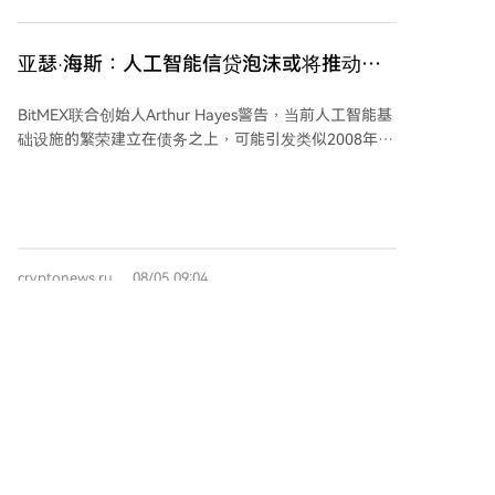
界可能更有价值；而扎实利用AI工具的加密参与者，也
生品市场数据（如看跌/看涨期权比率）、稳定币供应比
月份占据了稳定币交易量的近70%，市场占有率为
能获得比以往更稳健的收益。加密行业常常“快人一步”
率以及CoinMarketCap平台用户搜索趋势等多种因素，
27%。Circle近期达成了多项重要合作，包括与纽约梅隆
看到方向，但有时可能搞错了自身该站的位置。
旨在全面反映市场心理。 分析师指出，指数的有限增长
亚瑟·海斯：人工智能信贷泡沫或将推动比
银行托管平台集成、通过Grupo Bind进入阿根廷市场、
表明市场恐慌情绪略有缓解。但由于宏观经济事件、利
特币突破100万美元
与日本JCB合作以及探索接入韩国Kakao支付系统。 此
率政策及加密货币监管不确定性等因素，投资者行为依
BitMEX联合创始人Arthur Hayes警告，当前人工智能基
外，Circle重点发展的“智能体经济”生态增长迅速，其
然保守。专家认为，投资者情绪的持续改善不仅需要心
础设施的繁荣建立在债务之上，可能引发类似2008年的
Agent Stack平台已上线超900项付费服务，99.3%的协
理指标向好，还需要交易量的增长和机构资金流入的加
信贷危机。他认为，危机将迫使当局大规模注入流动
议支付使用USDC。基于新产品、机构整合及AI智能体
强。 市场预计，资金流入（特别是比特币和以太坊现货
性，从而推动比特币突破100万美元。Hayes指出，投资
基础设施的强劲预期，公司将2026年服务与基础设施收
ETF）以及全球货币政策相关事件将成为影响近期市场
者误将数据中心和能源设施支出视为高增长科技投资，
入预测大幅上调至3.1-3.3亿美元。
情绪的关键。虽然该指数本身并非投资决策的充分依
实质却是杠杆化的房地产；当AI资本开支放缓时，弱势
据，但投资者仍密切关注其动向，以把握市场整体情
借款人将暴露风险。他预测比特币可能先于60,000-
绪。指数能否在未来几天脱离“恐惧”区域，被视为预示
cryptonews.ru
08/05 09:04
70,000美元区间盘整，甚至下探50,000美元，随后在信
加密货币市场发展方向的重要信号之一。
贷周期与政策刺激下复苏；以太坊年底或达5,000美元。
Hayes此前曾认为中美AI竞争将助推加密货币流动性，
但也警告大型AI公司IPO可能分流资金。数据显示，微
以太坊网络中被锁定的ETH数量创下历史新
软、Meta等科技巨头已承诺未来数年约1.09万亿美元的
高！详情尽在这里
数据中心租赁支出，远超现有债务。债务压力分布不
以太坊网络中的ETH质押量创下历史新高，锁定总量达
均：Oracle的负债约为其EBITDA的4.3倍，而其他巨头
到4140万枚ETH，质押比例首次升至34%。近期单周新
则低于1倍。分析师指出，Oracle的长期租赁合约与短期
增质押量超过140万枚ETH，显示投资者将以太坊视为
客户合同存在期限错配风险。历史类比显示，类似债务