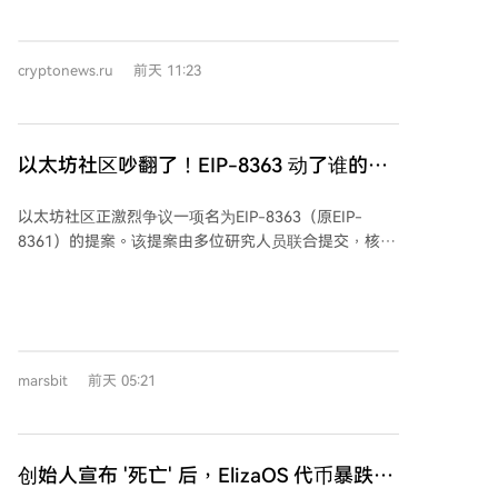
周（截至8月5日）比特币现货ETF已录得净流入6.26亿
美元，为自5月初以来的最佳单周表现，仅8月5日单日
流入就达2.44亿美元，主要由贝莱德和ARK等机构产品
cryptonews.ru
前天 11:23
推动。 Glassnode报告指出，市场波动率已压缩至多年
低点，看涨期权隐含波动率处于历史低位，表明市场情
绪沉寂。同时，链上数据显示，尽管存在底部信号，但
机构需求引擎尚未完全恢复，6月ETF曾出现净赎回。
以太坊社区吵翻了！EIP-8363 动了谁的蛋
分析师阿里·马丁内斯指出，比特币净资本流出现与上一
糕？
轮周期底部相似的看涨背离信号，该信号曾预示价格从
以太坊社区正激烈争议一项名为EIP-8363（原EIP-
15,000美元上涨至126,000美元。 **看涨情景**：若价
8361）的提案。该提案由多位研究人员联合提交，核心
格站稳64,000美元颈线之上，且ETF资金持续流入，短
是引入“渐进式发行销毁”机制，旨在为不断增长的以太
期目标为100日EMA（66,988美元）。 **看跌情景**：
坊质押率设置一条“收益下坡路”。具体而言，当全网有
若64,000-64,500美元支撑失守，价格可能回调测试
效质押余额接近当前ETH总供应量的一半（约6025万
62,000美元，甚至57,000美元的杯形底部。
枚）时，验证者获得的共识层发行奖励将被逐步扣除并
销毁，最终净收益趋近于零，以此降低质押激励。 提案
marsbit
前天 05:21
支持者认为，当前协议始终为更多质押提供正向激励，
可能导致ETH过度集中于大型托管商和交易所，同时未
质押的ETH持有者持续被新增发行稀释，削弱了原生
ETH作为中立资产的竞争力。 然而，社区反对声音更为
创始人宣布 '死亡' 后，ElizaOS 代币暴跌
集中。批评者指出，该提案若实施，将显著冲击独立质