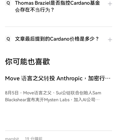
Thomas Braziel是否指控Cardano基金
Q
会存在不当行为？
文章最后提到的Cardano价格是多少？
Q
你可能也喜歡
Move 语言之父转投 Anthropic，加密行业
正在批量失去守门人
8月5日，Move语言之父、Sui公链联合创始人Sam
Blackshear宣布离开Mysten Labs，加入AI公司
Anthropic从事防御性安全研究。Blackshear在Meta期
间为Libra项目设计了Move语言，后将其带入Sui公链。
他的离开是加密行业核心人才流向AI领域的一个缩影。
类似案例不断出现：以太坊基金会前联席执行总监
Tomasz Stańczak、OpenSea前CTO Alex Atallah等多
marsbit
19 分鐘前