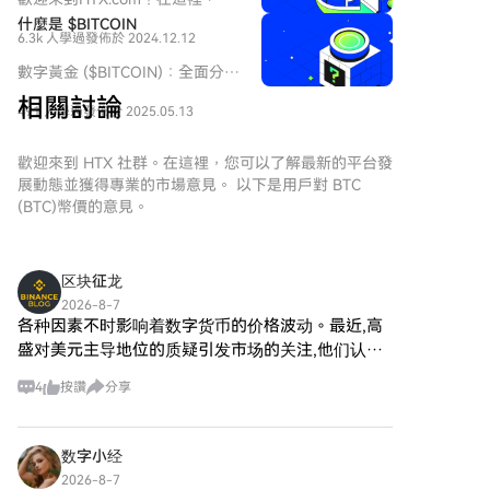
类资产通常拥有持续的手续费现金流和回购销毁机制。
迷因幣的流行激增，吸引了不僅
買Bitcoin (BTC)變得簡單而便
什麼是 $BITCOIN
是交易者的注意，還有尋求社區
此外，市场因子分析显示，自2022年后，动量效应发生
6.3k 人學過
發佈於 2024.12.12
捷。跟隨我們的逐步指南，放心
參與和娛樂價值的人士。在這些
反转。过去三个月表现最好的代币，其后续表现反而显
開始您的加密貨幣之旅。第一
數字黃金 ($BITCOIN)：全面分析
獨特的代幣中，有一個有趣的項
著差于表现最差的代币，高动量与高波动率成为后续表
步：創建您的HTX帳戶使用您的
數字黃金 ($BITCOIN) 介紹 數字
目
相關討論
Email、手機號碼在HTX註冊一個
现不佳的预测指标。 报告结论指出，对于二级市场投资
491 人學過
發佈於 2025.05.13
黃金 ($BITCOIN) 是一個基於區
HarryPotterObamaSonic10Inu
免費帳戶。體驗無憂的註冊過程
者而言，比特币应作为默认业绩基准，广泛配置山寨币
塊鏈的項目，運行於 Solana 網
(ERC-20)，它將文化參考融入加
並解鎖所有平台功能。立即註冊
的历史表现远不如直接持有比特币。投资代币需认识到
絡，旨在將傳統貴金屬的特徵與
歡迎來到 HTX 社群。在這裡，您可以了解最新的平台發
密貨幣的織造中。本文深入探討
第二步：前往買幣頁面，選擇您
近乎归零是常态结果，并应谨慎对待新上线项目，避免
去中心化技術的創新相結合。雖
展動態並獲得專業的市場意見。 以下是用戶對 BTC
HarryPotterObamaSonic10Inu
的支付方式信用卡/金融卡購買：
然它與比特幣同名，常被稱為
追逐近期强势标的。行业机会可能更多集中于极少数能
(BTC)幣價的意見。
的關鍵方面，探索其機制、以社
使用您的Visa或Mastercard即時
「數字黃金」，因其被視為價值
产生现金流、并通过机制（如回购）回馈持有者的资
區為驅動的精神，以及其與更廣
購買Bitcoin (BTC)。餘額購買：
儲存工具，但數字黃金是一個獨
产。
泛的加密生態的互動。
使用您HTX帳戶餘額中的資金進
立的代幣，旨在於 Web3 生態系
HarryPotterObamaSonic10Inu
区块征龙
行無縫交易。第三方購買：探索
統中創造一個獨特的生態系。其
(ERC-20) 是什麼？ 正如其名所
諸如Google Pay或Apple Pay等
2026-8-7
目標是將自己定位為一個可行的
示，
各种因素不时影响着数字货币的价格波动。最近,高
流行支付方式以增加便利性。
替代數字資產，儘管有關其應用
HarryPotterObamaSonic10Inu
C2C購買：在HTX平台上直接與
盛对美元主导地位的质疑引发市场的关注,他们认为
和功能的具體細節仍在發展中。
是一種建立在以太坊區塊鏈上的
其他用戶交易。HTX 場外交易
日元的干预措施并不会实质性地影响美元的地位。
什麼是數字黃金 ($BITCOIN)？
迷因幣，按照 ERC-20 標準分
4
按讚
分享
(OTC) 購買：為大量交易者提供
这一观点可能会对市场情绪和投资行为产生影响,尤
數字黃金 ($BITCOIN) 是一個專
類。與強調實用性或投資潛力的
個性化服務和競爭性匯率。第三
其是在数字货币领域
門為 Solana 區塊鏈設計的加密
傳統加密貨幣不同，這項代幣依
步：存儲您的Bitcoin (BTC)購買
貨幣代幣。與比特幣提供廣泛認
賴於娛樂價值和其社區的力量。
数字小经
Bitcoin (BTC)後，將其存儲在您
可的價值儲存角色不同，這個代
該項目旨在促進一個讓互動用戶
的HTX帳戶中。您也可以透過區
2026-8-7
幣似乎更專注於更廣泛的應用和