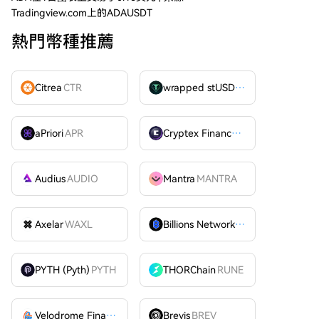
Tradingview.com上的ADAUSDT
熱門幣種推薦
Citrea
CTR
wrapped stUSDT
WSTUSDT
aPriori
APR
Cryptex Finance
CTX
Audius
AUDIO
Mantra
MANTRA
Axelar
WAXL
Billions Network
BILL
PYTH (Pyth)
PYTH
THORChain
RUNE
Velodrome Finance
VELODROME
Brevis
BREV