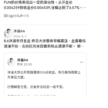
可以聚在一起、分享想法和參與
FUN的价格表现出一定的波动性。从开盘价
塊鏈轉帳將其發送到其他地址或
特徵。值得注意的方面包括： 區
受不同文化現象啟發的活動的環
者用於交易其他加密貨幣。第四
0.004259到收盘价0.004539,涨幅达到了6.57%。这
塊鏈基礎設施：該代幣建立在
境。
步：交易Bitcoin (BTC)在HTX的
样的涨幅说明了市场对该资产的信心有所提升,尤其
Solana 區塊鏈上，以其處理高速
HarryPotterObamaSonic10Inu
3
按讚
分享
現貨市場輕鬆交易Bitcoin
是在当前美元市场稳定的情况下,投资者或许转向了F
和低成本交易的能力而聞名。 供
的一個顯著特點是其 交易零稅。
(BTC)。前往您的帳戶，選擇交
應動態：數字黃金的最大供應量
這一引人注目的元素旨在鼓勵交
易對，執行交易，並即時監控。
上限為 100 萬兆代幣（100P
易和社區參與，無需擔心可能會
沐涵AA
HTX為初學者和經驗豐富的交易
$BITCOIN），儘管有關其流通供
阻礙小型交易者的額外費用。該
者提供了友好的用戶體驗。
2026-8-7
應的詳細信息目前尚未披露。 實
幣的總供應量定為十億個代幣，
8.6沐涵带丹复盘 昨日大饼整体窄幅震荡，盘面看似
用性：雖然具體功能尚未明確說
這一數字標示其意圖在社區內保
波澜不惊，实则区间来回套莉机会源源不断。 新进
明，但有跡象表明該代幣可能被
持較大的流通量。
跟随的学员单子稳步落地，早磐提示64900空，实
用於各種應用，可能涉及去中心
HarryPotterObamaSonic10Inu
磐在64847进空，航情最低来到64172，不过我们
化應用（dApps）或資產代幣化
(ERC-20) 的創建者
在5
策略。 誰是數字黃金
HarryPotterObamaSonic10Inu
($BITCOIN) 的創建者？ 目前，
的起源有些神秘；對創建者的具
數字黃金 ($BITCOIN) 的創建者
體資訊尚不清楚。這個代幣的開
和開發團隊的身份仍然是 未知
發缺乏可識別的團隊或明確的藍
的。這種情況在許多創新項目中
圖，這在迷因幣領域並不罕見。
是典型的，特別是那些與去中心
相反，該項目是自然產生的，其
化金融和迷因幣現象相關的項
進展主要依賴於社區的熱情和參
目。雖然這種匿名性可能促進社
與。
區驅動的文化，但也加劇了對治
HarryPotterObamaSonic10Inu
理和問責制的擔憂。 誰是數字黃
(ERC-20) 的投資者 關於外部投