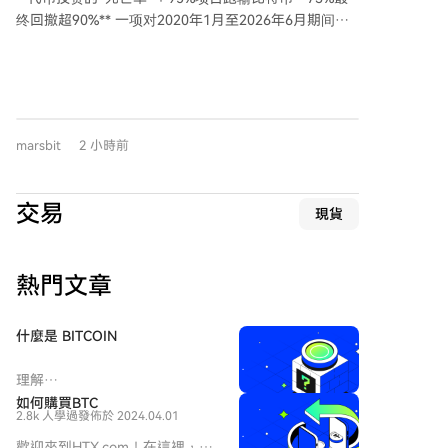
1.46%。多策略基金的总体表现也因数据样本和统计口
终回撤超90%** 一项对2020年1月至2026年6月期间、
径不同而存在差异。 总体而言，7月的回报数据揭示了
首次流通市值突破5000万美元的1972个代币的研究显
市场波动下不同策略、不同基金管理人的迥异处境。单
示，加密货币代币投资成功率极低。截至2026年6月，
月表现犹如快照，需结合具体策略背景和更长期业绩进
仅有4.1%的代币表现跑赢比特币，拥有至少24个月历史
行审视，不宜笼统得出行业整体兴衰的结论。
的代币中，该比例更是降至1.7%。样本代币从达标时点
算起的收益中位数亏损达97%，73%的代币最终价格从
marsbit
2 小時前
高点回撤超过90%。 市场结构呈现金字塔形态：小市值
代币数量持续扩张，而大市值代币阵营自2021年11月见
顶后不断萎缩。截至2026年6月，市值高于2.5亿美元的
交易
現貨
代币仅剩102个，不足2021年峰值时的三分之一。 研究
发现，代币的表现持续恶化。后续批次的代币下跌速度
更快、幅度更深。例如，上市满24个月时，2024年批次
熱門文章
中86%的代币相对入场价下跌超90%，而2020年批次该
比例仅为18%。同时，代币的上涨潜力急剧收缩。2020
年批次代币价格中位数曾最高涨至入场价的5.1倍，而
什麼是 BITCOIN
2023年之后批次的代币价格中位数从未超过其达标价
格，非对称的收益风险特征基本消失。 在极少数跑赢比
理解
特币的代币中，中心化交易所（CEX）代币占比异常突
HarryPotterObamaSonic10Inu
如何購買BTC
出。在长期跑赢样本中，交易所代币占比高达32%，而
2.8k 人學過
發佈於 2024.04.01
(ERC-20) 及其在加密空間中的地
其仅占长期总样本的2.1%，胜率显著高于其他类别。这
位 近年來，加密貨幣市場見證了
歡迎來到HTX.com！在這裡，購