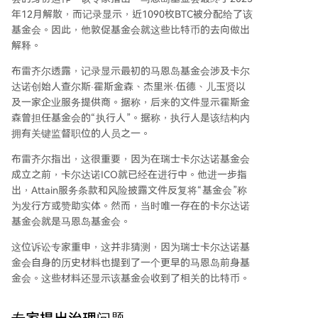
年12月解散，而记录显示，近
1090枚BTC
被分配给了该
基金会。因此，他敦促基金会就这些比特币的去向做出
解释。
布雷齐尔透露，记录显示最初的马恩岛基金会涉及卡尔
达诺创始人
查尔斯·霍斯金森
、杰里米·伍德、儿玉贤以
及一家企业服务提供商。据称，后来的文件显示霍斯金
森曾担任基金会的“执行人”。据称，执行人是该结构内
拥有关键监督职位的人员之一。
布雷齐尔指出，这很重要，因为在瑞士卡尔达诺基金会
成立之前，
卡尔达诺ICO
就已经在进行中。他进一步指
出，Attain服务条款和风险披露文件反复将“基金会”称
为发行方或赞助实体。然而，当时唯一存在的卡尔达诺
基金会就是马恩岛基金会。
这位诉讼专家重申，这并非猜测，因为瑞士卡尔达诺基
金会自身的历史材料也提到了一个更早的马恩岛前身基
金会。这些材料还显示该基金会收到了相关的比特币。