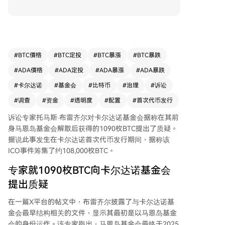
录显示有约1,090个比特币（当时价值约6750万美
元）被分配给了该基金会，并要求现任基金会说明
这笔比特币的下落。 布雷齐尔根据公开文件指
出，卡尔达诺的早期运作实体是马恩岛基金会，其
创始人查尔斯·霍斯金森等人曾参与其中。他强
#
BTC價格
#
BTC定投
#
BTC暴漲
#
BTC暴跌
调，在现有的瑞士卡尔达诺基金会成立之前，卡尔
#
ADA價格
#
ADA定投
#
ADA暴漲
#
ADA暴跌
达诺的首次代币发行已经启动，而当时的发行条款
中提及的“基金会”唯一指向马恩岛实体。 专家进
#
卡尔达诺
#
基金会
#
比特币
#
治理
#
诉讼
一步提出治理层面的疑问：在总计募集约10.8万个
#
调查
#
资金
#
透明度
#
配置
#
首次代币发行
比特币的ICO中，大部分ADA代币供应和比特币收
益流向了关联的营利性开发实体。他质疑，当同一
诉讼专家托马斯·布雷齐尔对
卡尔达诺基金会
据称在其前
批人既管理基金会又控制主要受益实体时，如何确
身马恩岛基金会解散后获得的1090枚BTC提出了质疑。
保对ICO参与者的公平性，相关利益冲突是否经过
据说此事发生在卡尔达诺首次代币发行期间，据称该
披露与独立审查。 布雷齐尔澄清其目的并非指控
ICO事件筹集了约108,000枚BTC。
不当行为，而是寻求关于资金处理、独立审核以及
专家就1090枚BTC向卡尔达诺基金会
投资者保护机制的答案。截至发稿时，ADA价格约
提出质疑
为0.16美元，日内下跌超4%。
在一篇
X平台的帖文
中，布雷齐尔披露了与卡尔达诺基
金会最早结构相关的文件，显示其最初是以马恩岛基金
会的身份运作。该专家指出，马恩岛基金会最终于2025