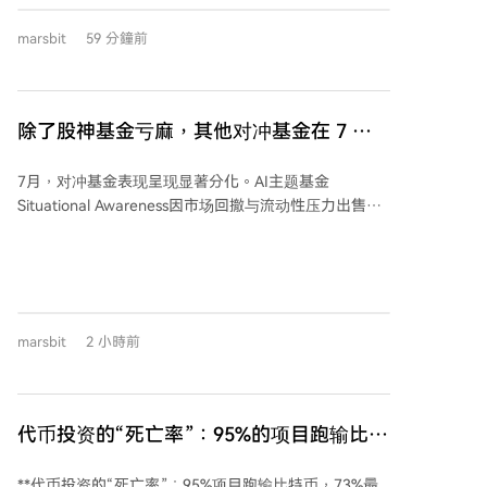
力士股价飙升，至2026年6月一度涨至193.65港元，规
marsbit
59 分鐘前
模超1300亿港元。然而，随后正股回调导致该ETF暴跌
近87%，价格跌至28.6港元左右，大量投资者深套。 此
次规则调整源于香港证监会7月24日发布的新规，允许
杠杆产品在极端市况下调整目标倍数。文章质疑，此类
除了股神基金亏麻，其他对冲基金在 7 月
重大变更是否遵循了需经持有人大会表决等正规程序，
表现如何？
并指出基金管理人在净值暴涨时收取了高额管理费（累
7月，对冲基金表现呈现显著分化。AI主题基金
计约3.56亿港元），而在暴跌后修改规则，可能主要保
Situational Awareness因市场回撤与流动性压力出售大
障了自身利益，却削弱了高位持有者借助杠杆反弹回本
部分公开股票，其组合价值当月下跌67%。而Citadel的
的希望。事件折射出基金契约精神、规则合理性及投资
侧重股票基金同期上涨14.2%，并接手了部分折价出售
者保护等问题。
的仓位。需要注意的是，单只基金的月度表现受其具体
策略、杠杆和仓位影响，不能简单归因于单笔交易。 在
量化策略领域，部分系统化产品如文艺复兴科技的RIEF
marsbit
2 小時前
在7月录得可观涨幅（9.2%），但也有产品如Qube的
Torus策略收跌。媒体报道的有限样本不能代表整个行
业，月度正回报也未必能延续。例如，RIEF虽在7月表
现突出，但其年初至7月末的年内回报仅为4.5%。 不同
代币投资的“死亡率”：95%的项目跑输比特
策略分类指数在7月同样走势不一。据BarclaysHedge预
币，73%最终回撤超90%
估，科技对冲指数下跌3.99%，而可转债套利指数上涨
**代币投资的“死亡率”：95%项目跑输比特币，73%最