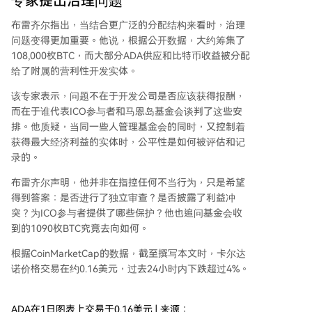
专家提出治理问题
布雷齐尔指出，当结合更广泛的分配结构来看时，治理
问题变得更加重要。他说，根据公开数据，大约筹集了
108,000枚BTC，而大部分
ADA供应
和比特币收益被分配
给了附属的营利性开发实体。
该专家表示，问题不在于开发公司是否应该获得报酬，
而在于谁代表
ICO参与者
和马恩岛基金会谈判了这些安
排。他质疑，当同一些人管理基金会的同时，又控制着
获得最大经济利益的实体时，公平性是如何被评估和记
录的。
布雷齐尔声明，他并非在指控任何不当行为，只是希望
得到答案：是否进行了独立审查？是否披露了利益冲
突？为ICO参与者提供了哪些保护？他也追问基金会收
到的1090枚BTC究竟去向如何。
根据
CoinMarketCap的数据
，截至撰写本文时，卡尔达
诺价格交易在约0.16美元，过去24小时内下跌超过4%。
ADA在1日图表上交易于0.16美元 | 来源：