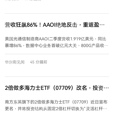
名加密行业“守门人”——即定义生态安全与方向的核心
技术领袖——均已转投AI领域。驱动因素之一是AI工具
（如Claude）展现出解决复杂技术问题的惊人能力，让
技术专家深感“新世界”的到来。 数据印证了趋势：
营收狂飙86%！AAOI绝地反击，重返盈
2025年初至3月，加密项目GitHub周代码提交量骤降
利，AI光模块“爆单”下的最大黑马？
75%，活跃开发者减少近半。与此同时，全球VC资金大
美国光通信制造商AAOI二季度营收1.919亿美元，同比
幅流向AI，仅OpenAI和Anthropic就占据了上半年融资
暴增86%，数据中心业务首破亿元大关，800G产品收入
额的40%以上，加密行业融资额相形见绌。 人才与资本
环比翻倍。更关键的是，1.6T产品即将完成客户认证并
撤离之际，加密行业安全风险却在加剧。7月底，
启动出货，管理层描绘的2027年中路径显示，数据中心
Coldcard硬件钱包曝出潜伏五年的漏洞，造成约7000万
华尔街见闻
45 分鐘前
收发器月收入或达4.71亿美元。需求端已不是问题——
美元损失。事后有开发者用Claude Code在8分钟内就定
客户订单超出供应能力20%至40%，产能能否按时兑现
位了问题。这凸显了行业面临的悖论：AI驱动的威胁日
才是问题。
益复杂，而原本设计安全边界的核心人才正被AI行业吸
2倍做多海力士ETF（07709）改名，投资者
引走。未来若缺乏深度理解系统的“守门人”把关，仅依
赖AI进行开发和审计，可能埋下更大的安全隐患。在期
还有回本希望吗？
待牛市回归之前，行业或许更应思考：如何守住下一只
南方东英旗下的2倍做多海力士ETF（07709）近日宣布
黑天鹅。
更名，并将投资结构从固定2倍杠杆切换为“灵活杠杆结
构”，即杠杆倍数可在1.1倍至2倍之间动态调整。这一变
更意味着，在行情不佳时，产品杠杆可能降低，从而减
缓下跌，但也可能拖累反弹时的回升速度。 该产品于
2025年10月以7.8港元上市，在AI浪潮推动下，随SK海