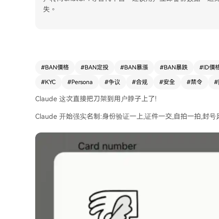
失。
#
BAN價格
#
BAN定投
#
BAN暴漲
#
BAN暴跌
#
ID價
#
KYC
#
Persona
#
争议
#
合规
#
安全
#
禁令
#
Claude 这次直接把刀架到用户脖子上了!
Claude 开始强实名制:身份验证一上,证件一交,自拍一拍,封