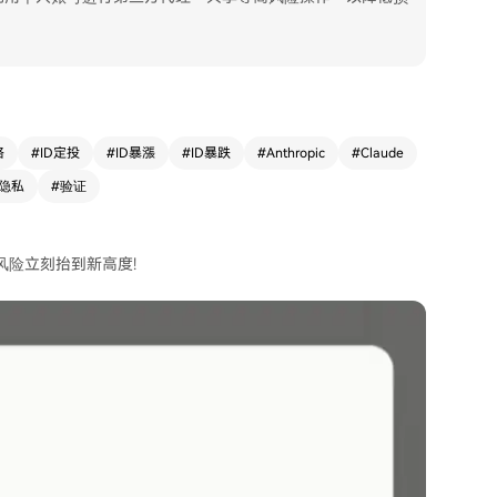
格
#
ID定投
#
ID暴漲
#
ID暴跌
#
Anthropic
#
Claude
隐私
#
验证
号风险立刻抬到新高度!