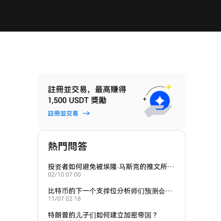
熱門問答
投资者如何避免被埃隆·马斯克的推文所带
02/10 07:00
动的炒作？
比特币的下一个支撑位分析师们预测会在
11/07 02:18
哪里？
特朗普的儿子们如何建立加密帝国？