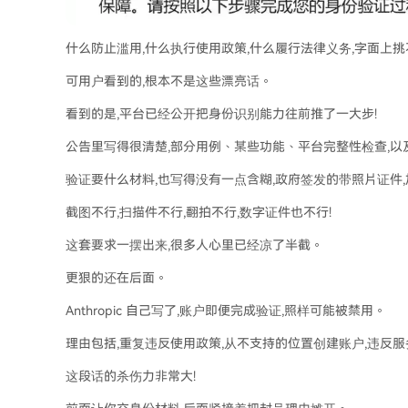
什么防止滥用,什么执行使用政策,什么履行法律义务,字面上
可用户看到的,根本不是这些漂亮话。
看到的是,平台已经公开把身份识别能力往前推了一大步!
公告里写得很清楚,部分用例、某些功能、平台完整性检查,以
验证要什么材料,也写得没有一点含糊,政府签发的带照片证件
截图不行,扫描件不行,翻拍不行,数字证件也不行!
这套要求一摆出来,很多人心里已经凉了半截。
更狠的还在后面。
Anthropic 自己写了,账户即便完成验证,照样可能被禁用。
理由包括,重复违反使用政策,从不支持的位置创建账户,违反服务
这段话的杀伤力非常大!