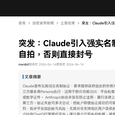
首頁
加密貨幣新聞
监管政策
突发：Claude引入
突发：Claude引入强实
自拍，否则直接封号
marsbit
發佈於 2026-04-16
更新於 2026-04-16
文章摘要
Claude宣布实施强实名制验证，要求提供政府颁发的带
三方服务商Persona执行，适用于部分功能访问、平台
或数字证件。 Anthropic称此举旨在防止滥用、履行
第三方。验证失败可多次尝试，但账户即使验证成功仍可能
烈，批评平台加剧账号风险，尤其对非支持地区用户及依赖C
户转向ChatGPT等替代平台。建议用户立即备份数据，