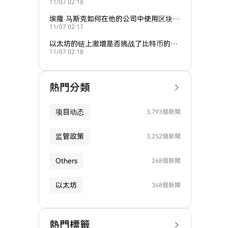
11/07 02:18
埃隆·马斯克如何在他的公司中使用区块链
11/07 02:17
或加密货币？
以太坊的链上激增是否挑战了比特币的主
11/07 02:18
导地位？
熱門分類
项目动态
3,793個新聞
监管政策
3,252個新聞
Others
268個新聞
以太坊
348個新聞
熱門標籤