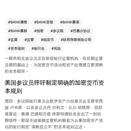
求为银行从事加密资产活动建立更清晰、公平的资
本框架。 信中批评了巴塞尔银行监管委员会现行
的加密资产资本标准，该标准对加密资产施加了12
50%的风险权重，参议员们认为这并非基于实际风
#
BANK價格
#
BANK定投
#
BANK暴漲
险评估，而像是一种按资产类别“一刀切”的惩罚，
#
BANK暴跌
#
加密
#
参议院
#
巴塞尔协议
实质上阻碍了银行持有此类资产，与监管机构倡导
的“技术中立”原则相悖。 议员们赞赏了监管机构
#
监督
#
监管
#
稳定币
#
联邦存款保险公司
近期关于代币化证券的联合指引，该指引明确了此
#
资本规则
#
银行业
#
风险
类资产应获得与其非代币化对应物同等的资本待
遇。他们敦促监管机构将这一风险导向原则一致性
一群共和党参议员正在敦促银行监管机构，在近期监管
地应用于其他数字资产，并基于近期在加密市场结
进展的基础上，为加密货币活动和资产处理建立更清晰
构法案方面的进展，开始为银行的资产负债表加密
的资本框架。
资产活动制定新的资本框架。 与此同时，FDIC、
美国参议员呼吁制定明确的加密货币资
OCC和美联储负责人近期在国会作证时，概述了其
本规则
转向更“基于风险”的监管方向，旨在改革监管框架
以提高效率，并审查过去的监管措施。他们强调，
周四，参议院银行委员会数字资产小组委员会主席辛西
强有力的资本标准对保障银行体系韧性和支持经济
娅·卢米斯，以及参议员丹·沙利文、比尔·哈格蒂、伯尼·
增长至关重要，同时监管应促进而非阻碍负责任的
莫雷诺、泰德·巴德和乔恩·休斯特德联合发出了一封近
创新。
期信件，敦促关键金融监管机构朝着为从事加密资产活
动的银行制定“清晰且公平”的资本规则迈进。