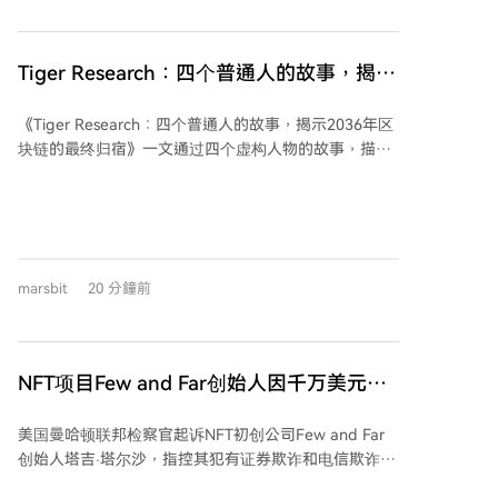
迁就苹果的苛刻条件。其次，AI浪潮推动HBM需求爆
Eliza OS仍在更新，甚至有企业寻求合作，最近一周的
发，三星、SK海力士将更多产能转向利润更高的HBM，
主要代码贡献者竟是AI模型Claude。这似乎证明，一个
导致通用DRAM供应紧张、价格大幅上涨，苹果成本压
Tiger Research：四个普通人的故事，揭示
不发币的AI开源项目，生存路径反而更宽广。 反思“加
力剧增。此外，长鑫的技术已大幅提升，DDR5等产品
密xAI”的现状，单纯的“为AI概念发币”模式已近乎失
2036年区块链的最终归宿
良率突破90%，与三星的差距显著缩小，不再需要依靠
败。当前仍存活的加密AI项目，如Bittensor、Render，
《Tiger Research：四个普通人的故事，揭示2036年区
低价竞争。 长鑫的拒绝也反映了其对风险的考量。以往
聚焦于用代币协调真实的去中心化算力或渲染资源。另
块链的最终归宿》一文通过四个虚构人物的故事，描绘
依赖苹果供应链的企业（如欧菲光、闻泰科技）曾因订
一方面，AI技术正在反向赋能加密领域，如在链上数据
了区块链技术到2036年可能深刻重塑世界的图景。 故
单变动或政治风险遭受重创。长鑫作为受关注的半导体
分析、交易策略等方面发挥作用。 文章最终指出，从业
事一：在虚构国家Zutopia，货币兑换员Judy见证了本
企业，进入果链的政治风险可能大于商业收益。 这一事
者或许需要调整心态：放弃代币包袱的开发者，在AI世
国法币因恶性通胀被美元稳定币（如USDT、USDC）全
件标志着产业议价权的转移。过去终端品牌主导供应
界可能更有价值；而扎实利用AI工具的加密参与者，也
面取代的过程。稳定币逐步渗透至日常支付、企业发
链，如今上游核心产能（尤其是AI相关）成为稀缺资
能获得比以往更稳健的收益。加密行业常常“快人一步”
薪，甚至政府征税和发行债券，最终取代了法币的传统
源，供应商话语权增强。中国半导体企业正从“低价替代
marsbit
20 分鐘前
看到方向，但有时可能搞错了自身该站的位置。
职能。 故事二：新加坡的年轻交易者Lia生活在一个资
者”转变为能平等议价、掌握定价权的供应商。苹果试图
产全天候、全球化交易的世界。她通过去中心化平台交
以长期订单换取低价和优先供货的传统优势正在失效，
易各类代币化资产（如美股、房地产指数），投资行为
这背后是中国产业升级和技术实力提升的必然结果。
无缝融入生活，代表了Z世代对无国界、多元化投资的
NFT项目Few and Far创始人因千万美元欺
常态接受。 故事三：工程师Do-hyun回顾了区块链基础
诈指控将面临美国法庭审判
设施的整合浪潮。2020年代曾涌现大量独立区块链（如
美国曼哈顿联邦检察官起诉NFT初创公司Few and Far
Allchain），但多数因依赖补贴、无法维持生态而迅速消
创始人塔吉·塔尔沙，指控其犯有证券欺诈和电信欺诈
亡。市场最终收敛至少数几个提供稳定、高效流动性的
罪。当局称，塔尔沙挪用了超过1000万美元的投资者资
大型基础设施网络。 故事四：媒体创业者Jae-hoon经