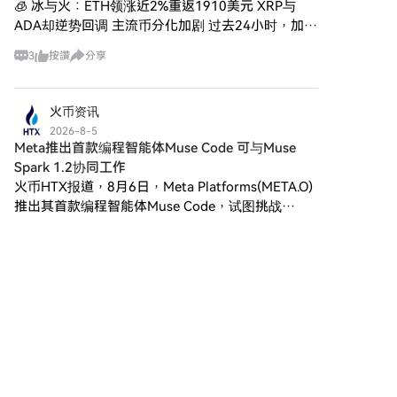
🧊 冰与火：ETH领涨近2%重返1910美元 XRP与
能力來自動化流程、改善風險管
Protocol (BANK)。餘額購買：使
理協議，並通過個性化服務增強
ADA却逆势回调 主流币分化加剧 过去24小时，加密
用您HTX帳戶餘額中的資金進行
客戶互動。 銀行人工智能的主要
市场呈现明显分化行情。ETH表现强势，24小时上
無縫交易。第三方購買：探索諸
3
按讚
分享
目標包括： 銀行功能自動化：通
涨1.95%至1910美元，延续反弹势头；BT
如Google Pay或Apple Pay等流
過利用人工智能技術，銀行人工
行支付方式以增加便利性。C2C
智能旨在自動化日常任務，減輕
購買：在HTX平台上直接與其他
火币资讯
人力資源的負擔並提高效率。 加
用戶交易。HTX 場外交易 (OTC)
強風險管理：該項目利用人工智
2026-8-5
購買：為大量交易者提供個性化
Meta推出首款编程智能体Muse Code 可与Muse
能算法來預測和識別風險，從而
服務和競爭性匯率。第三步：存
強化針對欺詐和其他威脅的安全
Spark 1.2协同工作
儲您的Lorenzo Protocol (BANK)
措施。 銀行服務個性化：銀行人
火币HTX报道，8月6日，Meta Platforms(META.O)
購買Lorenzo Protocol (BANK)
工智能專注於通過分析客戶數據
推出其首款编程智能体Muse Code，试图挑战
後，將其存儲在您的HTX帳戶
和行為提供量身定制的金融產品
Anthropic和OpenAI。Muse Code是Meta人工智能
中。您也可以透過區塊鏈轉帳將
和服務。 改善客戶體驗：實施由
評論
2
分享
其發送到其他地址或者用於交易
负责人Ale
人工智能驅動的解決方案，如聊
其他加密貨幣。第四步：交易
天機器人和虛擬助手，旨在為用
Lorenzo Protocol (BANK)在HTX
戶提供更接近人類的互動，徹底
数链先行
的現貨市場輕鬆交易Lorenzo
改變客戶與銀行的互動方式。 有
2026-8-5
Protocol (BANK)。前往您的帳
了這些目標，銀行人工智能將自
$SUI今日在家园、泵等小币品种的带动下展开修复
戶，選擇交易對，執行交易，並
己定位為在提高銀行效率、安全
行情，资金流向的变化昭示了市场情绪的回暖。虽
即時監控。HTX為初學者和經驗
性和以用戶為中心的關鍵角色。
然今日整体市场恐慌指数偏低，但小币板块的修复
豐富的交易者提供了友好的用戶
銀行人工智能的創造者是誰？ 關
3
5
分享
體驗。
性反弹往往是资金风险偏好回升的先行指标。家庭