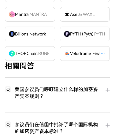
Mantra
MANTRA
Axelar
WAXL
Billions Network
BILL
PYTH (Pyth)
PYTH
THORChain
RUNE
Velodrome Finance
VELODROME
相關問答
美国参议员们呼吁建立什么样的加密资
Q
产资本规则？
参议员们在信函中批评了哪个国际机构
Q
的加密资产资本标准？