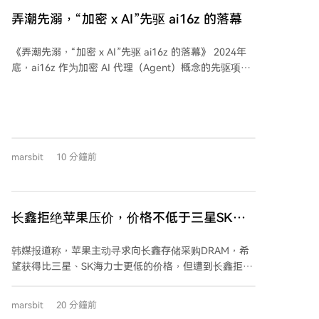
弄潮先溺，“加密 x AI”先驱 ai16z 的落幕
《弄潮先溺，“加密 x AI”先驱 ai16z 的落幕》 2024年
底，ai16z 作为加密 AI 代理（Agent）概念的先驱项
目，通过一个带有模因色彩的众筹（募资约7.5万美元）
迅速崛起，三个月内市值飙升至26亿美元，并带动了整
个AI Agent赛道估值接近百亿美元。当时，主流AI市场
对“AI代理”的理解尚在概念阶段，加密市场已为其提前
定价。然而，早期就有质疑指出，其核心的AI投资代理
marsbit
10 分鐘前
功能实为人工操作，但在市场狂热中并未引起重视。
2026年，真正的AI代理（如Claude、CodeX等）已广泛
落地，实现了当初加密AI叙事中描绘的许多功能。但兑
现这些价值的，是Anthropic、OpenAI等传统科技公
长鑫拒绝苹果压价，价格不低于三星SK海
司，其通过API调用和订阅服务等模式成功商业化。而绑
力士，苹果失去了议价权
定代币的加密AI项目，在代币价格崩盘后往往陷入开发
韩媒报道称，苹果主动寻求向长鑫存储采购DRAM，希
者流失、社区维权、资金枯竭的困境。 ai16z项目创始
望获得比三星、SK海力士更低的价格，但遭到长鑫拒
人Shaw Walters近期宣布项目彻底关停，基金会解散且
绝。长鑫明确表示，其报价不会低于韩企，甚至可能更
无任何回购。他表达了对加密社区的极度失望，称其充
高。 这背后有几个关键原因。首先，华为、小米等中国
满诉讼与指责，并坦言自己持有的代币已归零，目前生
marsbit
20 分鐘前
本土企业已通过长期合同锁定了长鑫的产能，使其无需
活拮据。颇具讽刺意味的是，其开发的底层开源框架