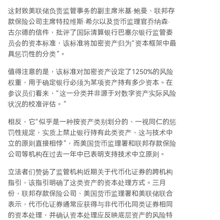
这封致美联储负责监管事务的副主席米基·鲍曼、联邦存
款保险公司主席特拉维斯·希尔以及货币监理官乔纳森·
古尔德的信件，批评了国际清算银行巴塞尔银行监管委
员会的资本标准，该标准将加密资产归为“资本框架中最
具惩罚性的分类”。
值得注意的是，该标准对加密资产设定了1250%的风险
权重，用于确定银行必须为某项资产持有多少资本。在
参议员们看来，“这一分类并非源于对数字资产实际风险
状况的校准评估。”
相反，它“似乎是一种按资产类别划分的、一视同仁的惩
罚性规定，实质上禁止银行持有此类资产，这与技术中
立的原则直接相悖”，而美国货币监理署和联邦存款保险
公司等机构在过去一年中已表明支持技术中立原则。
立法者们赞扬了监管机构近期关于代币化证券的跨机构
指引，该指引明确了这类资产的资本处理方式。三月
份，联邦存款保险公司、美国货币监理署和美联储联合
表示，代币化证券通常应获得与非代币化同类证券相同
的资本处理，并确认资本处理应反映底层资产的风险特