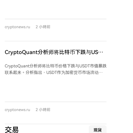
金，用于赌博、高风险加密货币交易以及支付迈阿密公
历了内容商业模式的变革。随着AI代理取代人类成为网
寓相关费用，而非其承诺的开发项目。 检方指出，自
络流量的主要来源，传统的横幅广告模式失效。基于区
2022年2月起，塔尔沙通过出售未来代币简单协议
块链的微支付标准（如x402）使得媒体公司能直接向AI
（SAFT），向至少67名投资者预售了9500万枚FAR代
销售内容数据，形成了由机器驱动的新经济模式。 文章
cryptonews.ru
2 小時前
币，募资超1000万美元。这些资金本应用于开发平台和
指出，这些场景并非科幻，而是当前技术趋势（稳定币
代币，但被塔尔沙私自挪用。此外，他还向自己支付了
普及、资产代币化、公链整合、AI与区块链结合）可能
约100万美元的隐藏奖金及不合理薪酬。 公司内部审计
演进的未来结果，揭示了区块链技术向普惠金融、全球
于2023年6月发现资金短缺，但塔尔沙谎称资金仍用于
市场、基础设施集中和机器经济演进的最终归宿。
CryptoQuant分析师将比特币下跌与USDT
项目。此后他解雇了大部分员工，仅维持表面开发。
市值暴跌联系起来
2024年5月FAR代币上线后价格暴跌超99%，几近归
CryptoQuant分析师将比特币价格下跌与USDT市值暴跌
零。塔尔沙于2026年6月6日被捕，后以50万美元保释
联系起来。分析指出，USDT作为加密货币市场流动性
金获释。此案由美国联邦法官审理，每项指控最高可判
的关键来源，其市值持续下降意味着资金正离开市场。
处20年监禁。
过去11天内，USDT供应量减少了近8.7亿美元，这被视
为一个正在发展的趋势，而不仅仅是历史决策的余波。
分析师解释称，投资者大规模将USDT兑换回美元会导
致流通中的USDT减少，从而削弱对比特币等加密货币
cryptonews.ru
2 小時前
的需求。历史数据显示，USDT供应量的持续增长期通
常与比特币价格上涨同步，而长期的供应收缩则伴随需
求疲软、更深回调和市场整体状况恶化。 然而，这种收
交易
現貨
缩也可能是一个积极信号，表明市场的抛售压力正在减