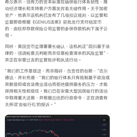
希尔表示，强有力的资本标准在确保银行体系韧性、推
动经济增长和支持客户方面发挥着关键作用。关于加密
资产，他表示该机构已发布了几项拟议规则，以监管和
监督那些根据《GENIUS法案》获批发行支付稳定币
的、由联邦存款保险公司监管的参保存款机构下属子公
司。
同样，美国货币监理署署长确认，该机构正“回归基于法
律的、强调检查员判断而非任意检查清单的风险监管”，
并正在审查过去的监管批评和执法行动。
“我们的工作是促进，而非阻碍，负责任的创新，”古尔
德说，并补充道，“我们的银行体系只有抵制基于政治或
宗教信仰或合法商业活动而拒绝提供服务的压力，才能
保持相关性和信任。我们已在审查大型国民银行的活动
中取得重大进展，并根据总统的行政命令，正在调查有
关所谓‘去银行化’的投诉。”