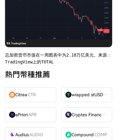
总加密货币市值在一周图表中为2.18万亿美元。来源：
TradingView上的TOTAL
熱門幣種推薦
Citrea
CTR
wrapped stUSDT
WSTUSDT
aPriori
APR
Cryptex Finance
CTX
Audius
AUDIO
Compound
COMP