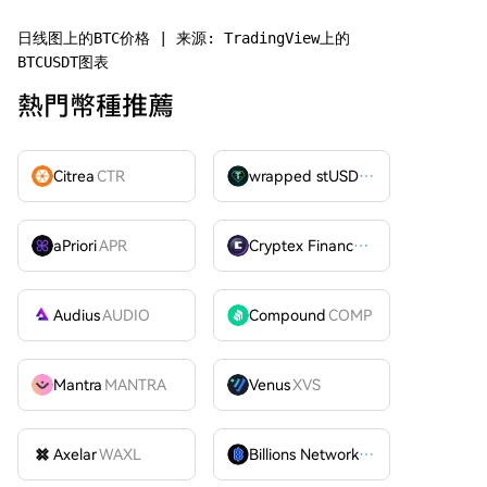
日线图上的BTC价格 | 来源: TradingView上的
BTCUSDT图表
熱門幣種推薦
Citrea
CTR
wrapped stUSDT
WSTUSDT
aPriori
APR
Cryptex Finance
CTX
Audius
AUDIO
Compound
COMP
Mantra
MANTRA
Venus
XVS
Axelar
WAXL
Billions Network
BILL