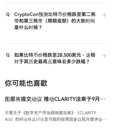
CryptoCon预测比特币价格跌至第二熊
Q
带和第三熊带（周期底部）的大致时间
是什么时候？
如果比特币价格跌至28,500美元，这相
Q
对于其历史最高点意味着多少跌幅？
你可能也喜歡
图恩将提交动议 推动CLARITY法案于9月表
决
尽管关于《数字资产市场透明度法案》（CLARITY
Act）的辩论终止讨论及可能的投票因参议院月度休会而
推迟，但共和党人希望表明他们对该法案的通过抱有实
际兴趣。参议院多数党领袖约翰·图恩计划在八月休会前