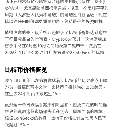
我正在非常有耐心地等待合适的周期低点条件，我不担
心'错过'。尤其是随着回报率递减，以及一个表现平平的
周期（大多数人认为不可能）的可能性日益临近，现在
比以往任何时候都更重要的是，等待最佳的投资时机。
值得注意的是，该分析师还假设了比特币价格达到这些
下行目标各自的时间表。CryptoCon预计，这种旗舰加
密货币将在8月至10月之间触及第二熊市带，然后在
2026年11月至2027年1月左右跌至28,500美元的底部。
比特币价格概览
跌至28,500美元左右将意味着比比特币的历史高点下跌
77%。截至撰写本文时，比特币价格约为61,850美元，
在过去24小时内下跌超过2%。
虽然这一单日跌幅看起来相对温和，但更广泛的时间框
架更能说明这位市场领头羊在过去一周所面临的困境。
根据CoinGecko的数据，比特币价格在过去七天内已下
跌超过15%。