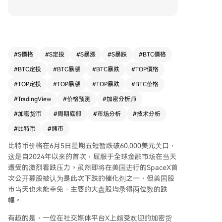
出，比特币已跌破第一个熊市波段，若确认收于该
水平下方，可能进一步跌向约44,500美元的第二个
波段。但真正的周期底部可能位于第三个熊市波
段，即约28,500美元。历史上，比特币在开启新一
轮牛市前总会跌入该波段。他预计比特币可能在20
#
S價格
#
S定投
#
S暴漲
#
S暴跌
#
BTC價格
26年8月至10月触及44,500美元，并在2026年11
#
BTC定投
#
BTC暴漲
#
BTC暴跌
#
TOP價格
月至2027年1月期间见底28,500美元。目前比特币
价格约61,850美元，过去一周下跌超15%。若跌至
#
TOP定投
#
TOP暴漲
#
TOP暴跌
#
BTC价格
28,500美元，将较历史高点下跌约77%。
#
TradingView
#
价格预测
#
加密分析师
#
加密货币
#
周期底部
#
市场分析
#
技术分析
#
比特币
#
熊市
比特币价格在6月5日星期五短暂跌破60,000美元关口，
这是自2024年以来的首次，屈服于全球金融市场在当天
遭受的激烈看跌压力。虽然即将在美国进行的SpaceX首
次公开募股被认为是此次下跌的催化剂之一，但美国股
市当天也未能幸免，主要的大盘股均录得两位数的跌
幅。
有趣的是，一位在社交媒体平台X上颇受欢迎的加密货