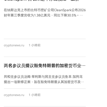
具盈利性。但随着此类交易日益普遍，投资者似乎更关
跌
注执行情况、融资能力和长期盈利能力，而非仅看重合
在纳斯达克上市的比特币挖矿公司CleanSpark公布2026
同金额。 市场对早期大型交易反应强烈，如Core
财年第三季度营收为1.38亿美元，同比下降30.5%。公
Scientific与CoreWeave的首份托管协议曾推动其股价上
司净亏损2.39亿美元，合每股亏损0.89美元，而去年同
涨超40%。然而，近期更大型的交易则反响平淡，例如
期为净利润2.57亿美元。营收略低于华尔街分析师1.422
TeraWulf与Anthropic的401兆瓦租赁协议仅推高股价约
亿美元的普遍预期。财报发布后，其股价周四下跌
5%。 比特币矿商的股价也反映了市场对AI热情降温。
5.5%，周五盘前反弹3%，交易价格超过13.10美元。 该
TheEnergyMag的AI基础设施增长指数（TEM）已较6月
公司正将其核心比特币挖矿业务扩展至AI和高性能计算
高点下跌约28.5%，表明尽管AI基础设施需求旺盛，投
cryptonews.ru
1 小時前
基础设施领域。7月14日，CleanSpark与一家未具名的
资者态度趋于谨慎。这一放缓也呼应了更广泛的AI基础
全球投资级科技公司签署了一份为期20年的数据中心租
设施股回调，费城半导体指数自7月高点已下跌近17%。
约，涉及其在佐治亚州桑德斯维尔园区的一座175兆瓦
数据中心。公司估计该交易在初始租期内将带来66亿美
两名参议员提议豁免特朗普的加密货币业务
元的合约收入。
税款
共和党参议员汤姆·蒂利斯与民主党参议员鲁本·加列戈
提出一项新修正案，旨在豁免特朗普从其加密货币及模
因币相关业务中获利所产生的资本利得税。根据该提
案，若特朗普出售相关资产后将所得资金进行再投资并
cryptonews.ru
1 小時前
终身持有，则可避免缴纳资本利得税，此举可能为其节
省数百万美元。特朗普在2025年报告了来自加密货币项