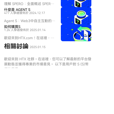
理解 SPERO：全面概述 SPERO
簡介 隨著創新領域的不斷演變，
什麼是 AGENT S
477 人學過
發佈於 2024.12.17
web3 技術和加密貨幣項目的出
現在塑造數字未來中扮演著關鍵
Agent S：Web3中自主互動的未
角色。在這個動態領域中，
來 介紹 在不斷演變的Web3和加
如何購買S
SPERO（標記為 SPERO,$$s$）
1.2k 人學過
發佈於 2025.01.14
密貨幣領域，創新不斷重新定義
是一個引起關注的項目。本文旨
個人如何與數字平台互動。
歡迎來到HTX.com！在這裡，購
在收集並呈現有關 SPERO 的詳
Agent S是一個開創性的項目，
買Sonic (S)變得簡單而便捷。跟
細信息，以幫助愛好者和投資者
相關討論
承諾通過其開放的代理框架徹底
2.7k 人學過
發佈於 2025.01.15
隨我們的逐步指南，放心開始您
理解其基礎、目標和在 web3 和
改變人機互動。Agent S旨在簡
的加密貨幣之旅。第一步：創建
加密領域內的創新。
化複雜任務，為人工智能（AI）
您的HTX帳戶使用您的 Email、
歡迎來到 HTX 社群。在這裡，您可以了解最新的平台發
SPERO,$$s$ 是什麼？
提供變革性的應用，鋪平自主互
手機號碼在HTX註冊一個免費帳
展動態並獲得專業的市場意見。 以下是用戶對 S (S)幣
SPERO,$$s$ 是加密空間中的一
動的道路。本詳細探索將深入研
戶。體驗無憂的註冊過程並解鎖
價的意見。
個獨特項目，旨在利用去中心化
究該項目的複雜性、其獨特特徵
所有平台功能。立即註冊第二
和區塊鏈技術的原則，創建一個
以及對加密貨幣領域的影響。 什
步：前往買幣頁面，選擇您的支
促進參與、實用性和金融包容性
麼是Agent S？ Agent S是一個
付方式信用卡/金融卡購買：使用
的生態系統。該項目旨在以新的
区块前行
突破性的開放代理框架，專門設
您的Visa或Mastercard即時購買
方式促進點對點互動，為用戶提
計用來解決計算機任務自動化中
2026-8-7
Sonic (S)。餘額購買：使用您
供創新的金融解決方案和服務。
币圈交易避坑提醒｜针对DOT当前行情 近期DOT波
的三個基本挑戰： 獲取特定領域
HTX帳戶餘額中的資金進行無縫
SPERO,$$s$ 的核心目標是通過
知識：該框架智能地從各種外部
动加大，市场不确定性增加，务必牢记以下交易纪
交易。第三方購買：探索諸如
提供增強用戶體驗的工具和平台
知識來源和內部經驗中學習。這
律： ✅ 坚持不盲目追高、不抄底，不踩交易雷区；
Google Pay或Apple Pay等流行
來賦能個人。這包括使交易方式
評論
按讚
分享
種雙重方法使其能夠建立豐富的
❌ 坚决不重仓梭哈、逆势补仓，杜绝侥幸心理； ✅