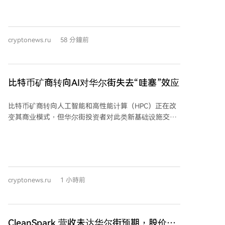
提交终止辩论的动议，以便为九月就该法案进行投票铺
平道路，即便中期选举临近。 此举被视为共和党领导层
在参议院复会后将推动该法案的积极信号。然而，即使
cryptonews.ru
58 分鐘前
九月份安排了终止辩论的投票，法案仍面临障碍：稳定
币收益率问题再度被银行游说团体提出，以及一项涉及
总统和公职人员持有加密公司资产剥离的伦理条款正在
与白宫讨论。至少两名共和党参议员表示，若不修改条
比特币矿商转向AI对华尔街失去“哇塞”效应
款以保护地方银行免受稳定币收益率冲击，他们将投反
对票。白宫尚未对新的伦理条款提案作出回应。
比特币矿商转向人工智能和高性能计算（HPC）正在改
Coinbase首席执行官布莱恩·阿姆斯特朗对图恩的努力表
变其商业模式，但华尔街投资者对此类新基础设施交易
示赞赏，认为明确的联邦市场结构法律将为美国带来更
的反应已不如先前热烈，这表明随着AI托管战略成为主
多投资、创新和就业，同时保障消费者权益。但分析人
流，市场变得更加挑剔。 根据Blocksbridge Consulting
士普遍认为，CLARITY法案在九月通过的可能性较低，
在《Miner Weekly》发布的最新分析，过去两年市场对
因为参议院在十月休会前仅剩14个工作日处理该法案及
AI基础设施公告的反应显著减弱。报告研究了2024年6
其他相关立法，之后议员们将返回各州备战中期选举。
月至2026年8月期间宣布的25笔AI和HPC基础设施交
cryptonews.ru
1 小時前
易，发现公告当日的平均股价涨幅从早期交易的约24%
下降至近期交易的约10%。同期涨幅中位数也下降约一
半，尽管合同规模和金额在增加。 报告指出，每签约兆
瓦的年收入随时间略有增长，表明AI托管协议正变得更
CleanSpark 营收未达华尔街预期，股价下