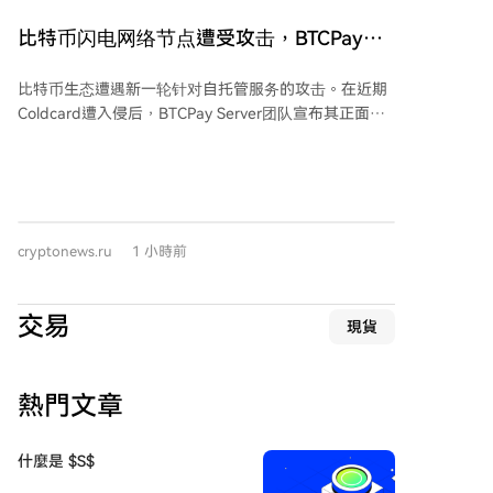
目的14亿美元收入，若不获延期，他需按买卖差价缴纳
20%的税款。 然而，修正案的审议因民主党议员坚持加
比特币闪电网络节点遭受攻击，BTCPay宣
入“道德条款”而陷入停滞，导致相关法案未能赶在参议
布发布紧急修复补丁2.4.2
院八月休会前推进。共和党参议院领袖约翰·图恩未在截
比特币生态遭遇新一轮针对自托管服务的攻击。在近期
止日前提交终结辩论动议，称需与总统行政团队逐行协
Coldcard遭入侵后，BTCPay Server团队宣布其正面临
商。参议院休会将持续至9月14日，且10月几乎无议事
未知攻击者的持续攻击，其代码库中存在一个可导致资
安排，议程恐推迟至11月中期选举之后。 此前，特朗普
金损失的关键漏洞。该漏洞由比特币红队报告。
于七月底与参议员会面，是否接受“道德条款”说法不
BTCPay Server团队紧急敦促所有用户立即将服务器更
一。与此同时，民主党参议院领袖查克·舒默于八月初提
新至2.4.2版本，或在无法更新时临时关闭服务器。同时
出法案，拟设立独立反腐败机构，以追究总统及高官从
建议用户更新macaroons等关键认证文件，并转移由
加密货币等渠道非法获利的责任。
cryptonews.ru
1 小時前
BTCPay生成的热钱包中的资金。 目前至少有两起资金
被盗案例：Foundation公司联合创始人Zack Herbert的
节点资金一夜被清空；Hodlonaut则发现Lightning
交易
現貨
Citadel 21节点的资金被盗。攻击被指针对比特币核心
社群与硬核用户，疑似有明确针对性，而非偶然事件。
熱門文章
什麼是 $S$