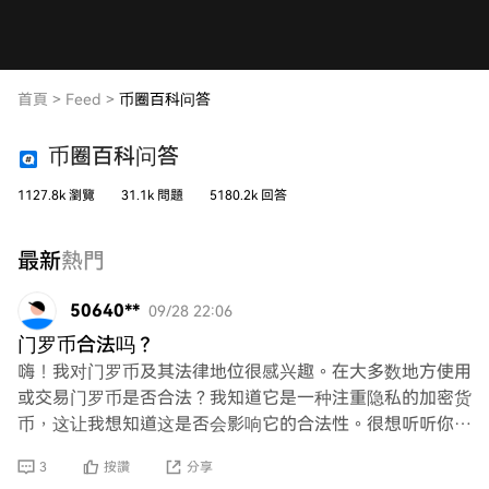
首頁
>
Feed
>
币圈百科问答
币圈百科问答
1127.8k 瀏覽
31.1k 問題
5180.2k 回答
最新
熱門
50640**
09/28 22:06
门罗币合法吗？
嗨！我对门罗币及其法律地位很感兴趣。在大多数地方使用
或交易门罗币是否合法？我知道它是一种注重隐私的加密货
币，这让我想知道这是否会影响它的合法性。很想听听你的
看法！
3
按讚
分享