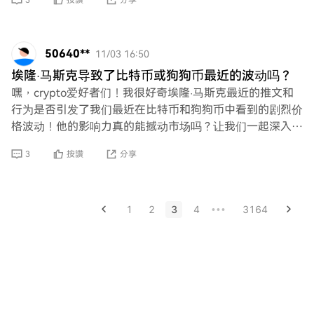
3
按讚
分享
50640**
11/03 16:50
埃隆·马斯克导致了比特币或狗狗币最近的波动吗？
嘿，crypto爱好者们！我很好奇埃隆·马斯克最近的推文和
行为是否引发了我们最近在比特币和狗狗币中看到的剧烈价
格波动！他的影响力真的能撼动市场吗？让我们一起深入探
讨这个激动人心的话题，探索他行动的影响
3
按讚
分享
1
2
3
4
3164
•••