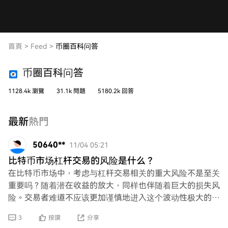
首頁
>
Feed
>
币圈百科问答
币圈百科问答
1128.4k 瀏覽
31.1k 問題
5180.2k 回答
最新
熱門
50640**
11/04 05:21
比特币市场杠杆交易的风险是什么？
在比特币市场中，考虑与杠杆交易相关的重大风险不是至关
重要吗？随着潜在收益的放大，同样也伴随着巨大的损失风
险。交易者难道不应该更加谨慎地进入这个波动性极大的领
域吗？在这里，一次失误可能导致毁灭性的财务后
3
按讚
分享