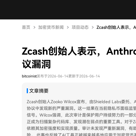
首页
加密货币新闻
项目动态
Zcash创始人表示，An
Zcash创始人表示，Anth
议漏洞
bitcoinist
发布于2026-06-14
更新于2026-06-14
文章摘要
Zcash创始人Zooko Wilcox宣布，由Shielded Labs委
协议中发现新的严重漏洞。这一结果在当前隐私币面临监管
信号。Wilcox强调，此次审计是保护用户持续努力的一部
正成为扫描复杂代码库、发现潜在弱点的重要工具。对于Z
依赖其加密强度和实现质量。审计未发现严重新漏洞，有
险。 此事也反映了AI工具正被越来越多地应用于加密货