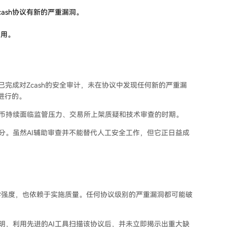
未发现Zcash协议有新的严重漏洞。
应用。
hos AI模型已完成对Zcash的安全审计，未在协议中发现任何新的严重漏
求进行的。
私币持续面临监管压力、交易所上架质疑和技术审查的时期。
一部分。虽然AI辅助审查并不能替代人工安全工作，但它正日益成
学强度，也依赖于实施质量。任何协议级别的严重漏洞都可能破
表明，利用先进的AI工具扫描该协议后，并未立即揭示出重大缺